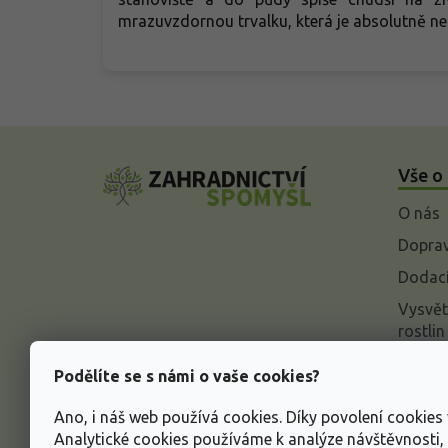
mrazuvzdornou trvalku, která je absolutně n
Z
á
Vše o
p
a
O nás
t
í
Doprav
Dodací
Vysvět
rostlin
Odstou
Podělíte se s námi o vaše cookies?
Rekla
Ano, i náš web používá cookies. Díky povolení cookie
Inform
Analytické cookies používáme k analýze návštěvnosti