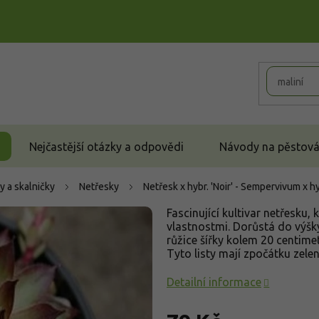
Nejčastější otázky a odpovědi
Návody na pěstován
y a skalničky
Netřesky
Netřesk x hybr. 'Noir' - Sempervivum x hy
Fascinující kultivar netřesku,
vlastnostmi. Dorůstá do výšky
růžice šířky kolem 20 centimet
Tyto listy mají zpočátku zele
Detailní informace