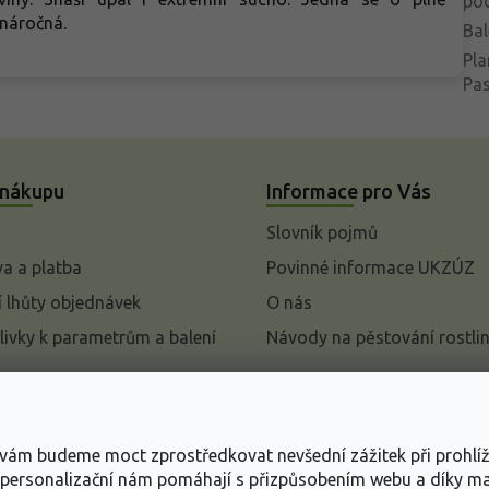
po
enáročná.
Bal
Pla
Pa
 nákupu
Informace pro Vás
Slovník pojmů
a a platba
Povinné informace UKZÚZ
 lhůty objednávek
O nás
livky k parametrům a balení
Návody na pěstování rostli
pení od kupní smlouvy
mace
s vám budeme moct zprostředkovat nevšední zážitek při prohlí
ace o ochraně osobních
, personalizační nám pomáhají s přizpůsobením webu a díky 