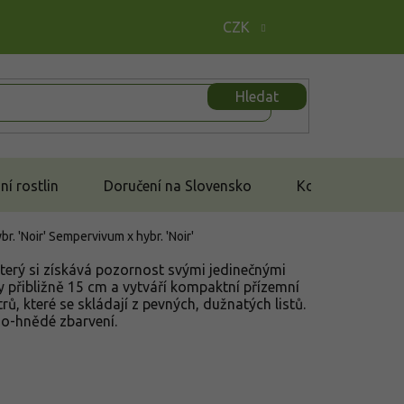
CZK
Hledat
í rostlin
Doručení na Slovensko
Kontakt
br. 'Noir'
Sempervivum x hybr. 'Noir'
 který si získává pozornost svými jedinečnými
 přibližně 15 cm a vytváří kompaktní přízemní
rů, které se skládají z pevných, dužnatých listů.
no-hnědé zbarvení.