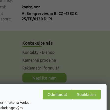
dmínky
:
ení
:
kontejner
nt
A: Sempervivum B: CZ-4282 C:
ssport
:
25/FP/0130 D: PL
Kontakujte nás
Kontakty - E-shop
Kamenná prodejna
Reklamační formulář
n
Napište nám
Odmítnout
Souhlasím
žení našeho webu.
marketingovým