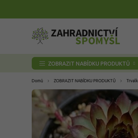
Přejít
na
obsah
ZOBRAZIT NABÍDKU PRODUKTŮ
Domů
ZOBRAZIT NABÍDKU PRODUKTŮ
Trvalk