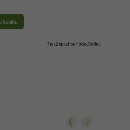
o košíku
Tisk
Zeptat se
Hlídat
Sdílet