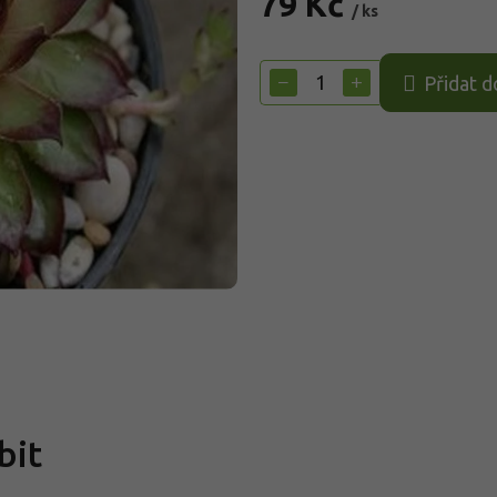
79 Kč
/ ks
Měrná
cena:
−
+
Přidat d
bit