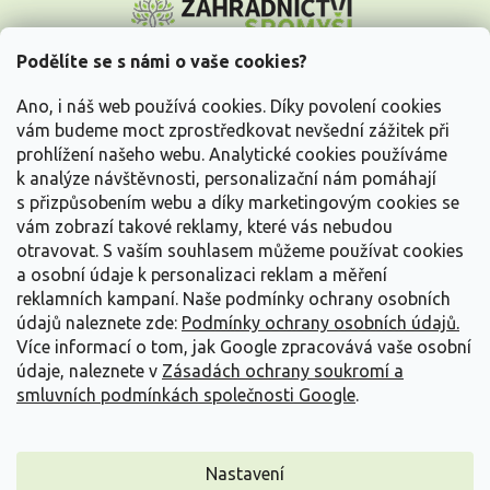
á
p
a
Podělíte se s námi o vaše cookies?
t
Vše o nákupu
í
Ano, i náš web používá cookies. Díky povolení cookies
vám budeme moct zprostředkovat nevšední zážitek při
prohlížení našeho webu. Analytické cookies používáme
Informace pro Vás
k analýze návštěvnosti, personalizační nám pomáhají
s přizpůsobením webu a díky marketingovým cookies se
Kontakujte nás
vám zobrazí takové reklamy, které vás nebudou
otravovat.
S vaším souhlasem můžeme používat cookies
a osobní údaje k personalizaci reklam a měření
reklamních kampaní. Naše podmínky ochrany osobních
údajů naleznete zde:
Podmínky ochrany osobních údajů.
Více informací o tom, jak Google zpracovává vaše osobní
údaje, naleznete v
Zásadách ochrany soukromí a
smluvních podmínkách společnosti Google
.
Vytvořil Shoptet
Nastavení