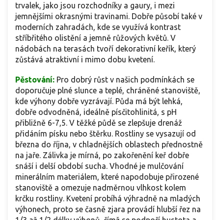
trvalek, jako jsou rozchodníky a gaury, i mezi
jemnějšími okrasnými travinami. Dobře působí také v
moderních zahradách, kde se využívá kontrast
stříbřitého olistění a jemně růžových květů. V
nádobách na terasách tvoří dekorativní keřík, který
zůstává atraktivní i mimo dobu kvetení.
Pěstování:
Pro dobrý růst v našich podmínkách se
doporučuje plné slunce a teplé, chráněné stanoviště,
kde výhony dobře vyzrávají. Půda má být lehká,
dobře odvodněná, ideálně písčitohlinitá, s pH
přibližně 6-7,5. V těžké půdě se zlepšuje drenáž
přidáním písku nebo štěrku. Rostliny se vysazují od
března do října, v chladnějších oblastech přednostně
na jaře. Zálivka je mírná, po zakořenění keř dobře
snáší i delší období sucha. Vhodné je mulčování
minerálním materiálem, které napodobuje přirozené
stanoviště a omezuje nadměrnou vlhkost kolem
krčku rostliny. Kvetení probíhá výhradně na mladých
výhonech, proto se časně zjara provádí hlubší řez na
1/3 až 1/2 délky výhonů, čímž se podpoří hustota a