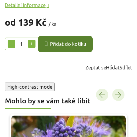
Detailní informace
od
139 Kč
/ ks
Měrná
cena:
−
+
Přidat do košíku
Zeptat se
Hlídat
Sdílet
High-contrast mode
Mohlo by se vám také líbit