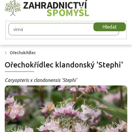
Přejít
na
obsah
Hledat
Ořechokřídlec
Ořechokřídlec klandonský 'Stephi'
Caryopteris x clandonensis 'Stephi'