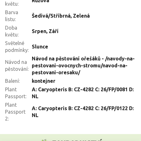
Růžová
květu
:
Barva
Šedivá/Stříbrná, Zelená
listu
:
Doba
Srpen
,
Září
květu
:
Světelné
Slunce
podmínky
:
Návod na pěstování ořešáků - /navody-na-
Návod na
pestovani-ovocnych-stromu/navod-na-
pěstování
:
pestovani-oresaku/
Balení
:
kontejner
Plant
A: Caryopteris B: CZ-4282 C: 26/FP/0081 D:
Passport
:
NL
Plant
A: Caryopteris B: CZ-4282 C: 26/FP/0122 D:
Passport
NL
2
:
Z