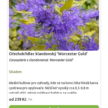
Ořechokřídlec klandonský 'Worcester Gold'
O
Caryopteris x clandonensis 'Worcester Gold'
C
Skladem
S
J
Ideální kultivar pro zahrady, kde se na konci léta hledá barva
š
i potrava pro opylovače. Nižší keř vysoký cca 0,5-0,8 m
t
vytváří oblý, mírně poléhavý habitus se světle
V
1
žlutozelenými, aromatickými listy. V srpnu a září rozkvétá
od 239 Kč
/ ks
k
množstvím modrých květů v hustých latách. Spolehlivě
z