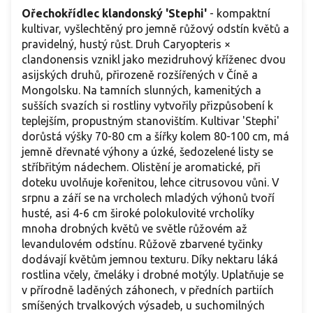
Ořechokřídlec klandonský 'Stephi'
- kompaktní
kultivar, vyšlechtěný pro jemně růžový odstín květů a
pravidelný, hustý růst. Druh Caryopteris ×
clandonensis vznikl jako mezidruhový kříženec dvou
asijských druhů, přirozeně rozšířených v Číně a
Mongolsku. Na tamních slunných, kamenitých a
sušších svazích si rostliny vytvořily přizpůsobení k
teplejším, propustným stanovištím. Kultivar 'Stephi'
dorůstá výšky 70-80 cm a šířky kolem 80-100 cm, má
jemně dřevnaté výhony a úzké, šedozelené listy se
stříbřitým nádechem. Olistění je aromatické, při
doteku uvolňuje kořenitou, lehce citrusovou vůni. V
srpnu a září se na vrcholech mladých výhonů tvoří
husté, asi 4-6 cm široké polokulovité vrcholíky
mnoha drobných květů ve světle růžovém až
levandulovém odstínu. Růžově zbarvené tyčinky
dodávají květům jemnou texturu. Díky nektaru láká
rostlina včely, čmeláky i drobné motýly. Uplatňuje se
v přírodně laděných záhonech, v předních partiích
smíšených trvalkových výsadeb, u suchomilných