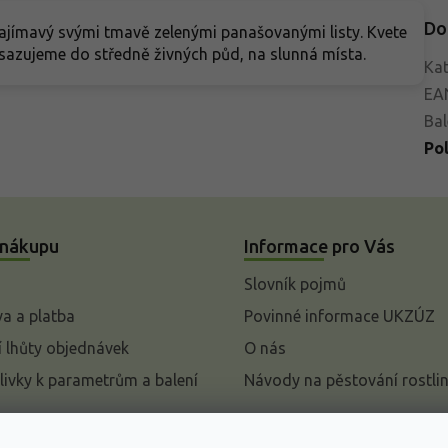
Do
zajímavý svými tmavě zelenými panašovanými listy. Kvete
sazujeme do středně živných půd, na slunná místa.
Kat
EA
Bal
Po
 nákupu
Informace pro Vás
Slovník pojmů
a a platba
Povinné informace UKZÚZ
 lhůty objednávek
O nás
livky k parametrům a balení
Návody na pěstování rostli
pení od kupní smlouvy