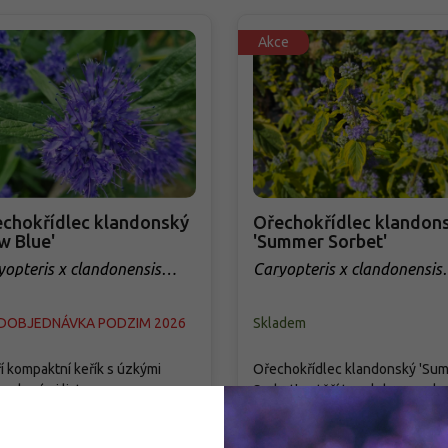
Akce
chokřídlec klandonský
Ořechokřídlec klandon
w Blue'
'Summer Sorbet'
yopteris x clandonensis
Caryopteris x clandonensis
w Blue'
'Summer Sorbet'
DOBJEDNÁVKA PODZIM 2026
Skladem
í kompaktní keřík s úzkými
Ořechokřídlec klandonský 'Su
zelenými listy a
Sorbet' potěší tam, kde se na ko
ofialovými květy, které se
léta hledá barva i život. Zlatoz
vují v pozdním létě a poskytují
panašované listy vytvářejí s