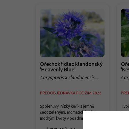
Ořechokřídlec klandonský
Oře
'Heavenly Blue'
'Ke
Caryopteris x clandonensis
Car
'Heavenly Blue'
'Ke
PŘEDOBJEDNÁVKA PODZIM 2026
PŘE
Spolehlivý, nízký keřík s jemně
Tvoř
šedozelenými, aromatickými listy a
šedo
modrými květy v pozdním létě, kdy
modr
jiné druhy již ustupují. Láká včely a
obje