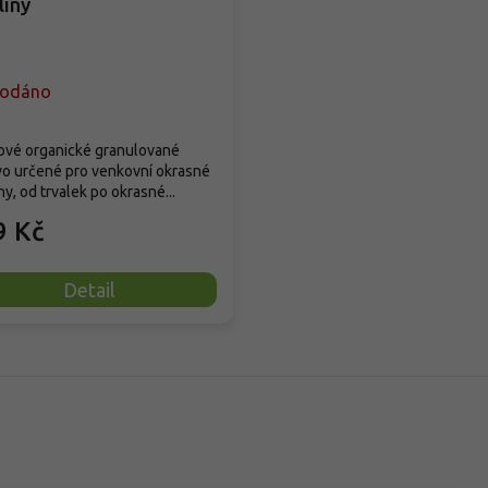
liny
rodáno
ové organické granulované
vo určené pro venkovní okrasné
ny, od trvalek po okrasné...
9 Kč
Detail