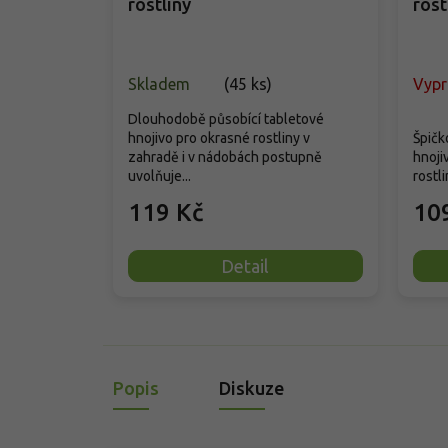
rostliny
rost
Skladem
(
45 ks
)
Vyp
Dlouhodobě působící tabletové
hnojivo pro okrasné rostliny v
Špičk
zahradě i v nádobách postupně
hnoji
uvolňuje...
rostli
119 Kč
10
Detail
Popis
Diskuze