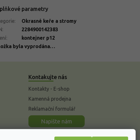
plňkové parametry
egorie
:
Okrasné keře a stromy
N
:
2284900142383
ení
:
kontejner p12
ložka byla vyprodána…
Kontakujte nás
Kontakty - E-shop
Kamenná prodejna
Reklamační formulář
n
Napište nám