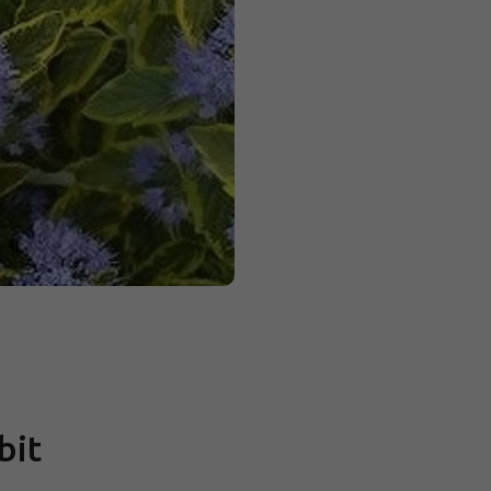
Měrná
cena:
bit