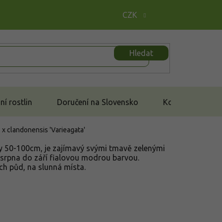
CZK
Hledat
í rostlin
Doručení na Slovensko
Kontakt
 x clandonensis 'Varieagata'
y 50-100cm, je zajímavý svými tmavě zelenými
 srpna do září fialovou modrou barvou.
h půd, na slunná místa.