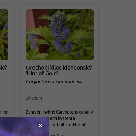
ský
Ořechokřídlec klandonský
Ořechokří
'Hint of Gold'
'Blue Empi
Caryopteris x clandonensis
Caryopteris
'Hint of Gold'
'Blue Empir
Skladem
Skladem
mmer
Zahradní hybrid Caryopteris ceněný
Nizozemský k
nci
pro pozdně letní kvetení a
vedený také j
elené
aromatické listy. Kultivar ‚Hint of
Vytváří hust
Gold‘ tvoří hustý, mírně klenutý keř
přibližně 1–1