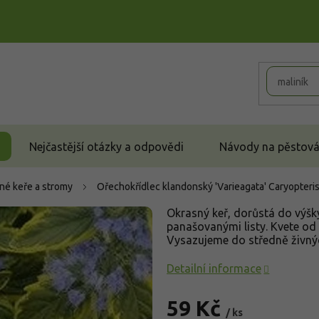
Nejčastější otázky a odpovědi
Návody na pěstován
né keře a stromy
Ořechokřídlec klandonský 'Varieagata'
Caryopteris
Okrasný keř, dorůstá do výšk
panašovanými listy. Kvete od
Vysazujeme do středně živnýc
Detailní informace
59 Kč
/ ks