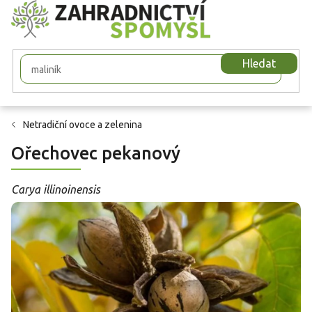
Přejít
na
obsah
Hledat
Netradiční ovoce a zelenina
Ořechovec pekanový
Carya illinoinensis