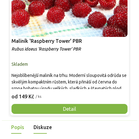
Maliník 'Raspberry Tower' PBR
P
'
Rubus idaeus 'Raspberry Tower' PBR
C
Skladem
S
Nejoblíbenější maliník na trhu. Moderní sloupovitá odrůda se
M
skvělým kompaktním růstem, která přináší od června do
A
srpna bohatou úrodu velkých, sladkých a šťavnatých plodů.
v
Pevné vzpřímené výhony tvoří elegantní habitus bez
j
od 149 Kč
o
/ ks
nutnosti opory, ideální pro nádoby, balkony i malé zahrady.
n
Mrazuvzdornost do −25 °C a spolehlivá vitalita z něj dělají
V
Detail
skvělou volbu pro každého pěstitele.
Popis
Diskuze