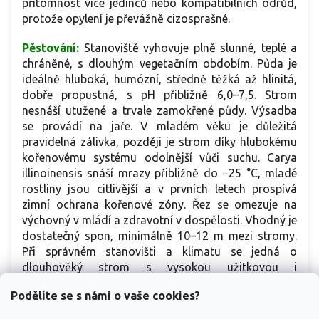
přítomnost více jedinců nebo kompatibilních odrůd,
protože opylení je převážně cizosprašné.
Pěstování:
Stanoviště vyhovuje plně slunné, teplé a
chráněné, s dlouhým vegetačním obdobím. Půda je
ideálně hluboká, humózní, středně těžká až hlinitá,
dobře propustná, s pH přibližně 6,0–7,5. Strom
nesnáší utužené a trvale zamokřené půdy. Výsadba
se provádí na jaře. V mladém věku je důležitá
pravidelná zálivka, později je strom díky hlubokému
kořenovému systému odolnější vůči suchu. Carya
illinoinensis snáší mrazy přibližně do −25 °C, mladé
rostliny jsou citlivější a v prvních letech prospívá
zimní ochrana kořenové zóny. Řez se omezuje na
výchovný v mládí a zdravotní v dospělosti. Vhodný je
dostatečný spon, minimálně 10–12 m mezi stromy.
Při správném stanovišti a klimatu se jedná o
dlouhověký strom s vysokou užitkovou i
krajinářskou hodnotou.
Podělíte se s námi o vaše cookies?
Autor: Lucie Š. | Revize: 2.2.2026