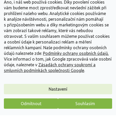
Ano, i náš web používá cookies. Díky povolení cookies
vám budeme moct zprostředkovat nevšední zážitek při
prohlížení našeho webu. Analytické cookies používáme
k analýze návštěvnosti, personalizační nám pomáhají
s přizpůsobením webu a díky marketingovým cookies se
Doplňkové parametry
vám zobrazí takové reklamy, které vás nebudou
otravovat.
S vaším souhlasem můžeme používat cookies
Kategorie
:
Netradiční ovoce a zelenina
a osobní údaje k personalizaci reklam a měření
EAN
:
2284900233647
reklamních kampaní. Naše podmínky ochrany osobních
Výška
:
1000 a více
údajů naleznete zde:
Podmínky ochrany osobních údajů.
Více informací o tom, jak Google zpracovává vaše osobní
Barva listu
:
Zelená
údaje, naleznete v
Zásadách ochrany soukromí a
Doba květu
:
Květen
smluvních podmínkách společnosti Google
.
Světelné podmínky
:
Slunce
Termín
Říjen
,
Listopad
sklizně/dozrávání
:
Nastavení
Typ opylení (pohlaví
Cizosprašné
rostliny)
:
Odmítnout
Souhlasím
Balení
:
prostokořenná sazenice
Máme pro vás malý dárek
A: Carya B: CZ-4282 C:
Plant Passport
: