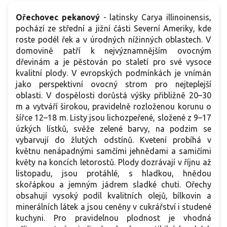
Ořechovec pekanový
- latinsky Carya illinoinensis,
pochází ze střední a jižní části Severní Ameriky, kde
roste podél řek a v úrodných nížinných oblastech. V
domovině patří k nejvýznamnějším ovocným
dřevinám a je pěstován po staletí pro své vysoce
kvalitní plody. V evropských podmínkách je vnímán
jako perspektivní ovocný strom pro nejteplejší
oblasti. V dospělosti dorůstá výšky přibližně 20–30
m a vytváří širokou, pravidelně rozloženou korunu o
šířce 12–18 m. Listy jsou lichozpeřené, složené z 9–17
úzkých lístků, svěže zelené barvy, na podzim se
vybarvují do žlutých odstínů. Kvetení probíhá v
květnu nenápadnými samčími jehnědami a samičími
květy na koncích letorostů. Plody dozrávají v říjnu až
listopadu, jsou protáhlé, s hladkou, hnědou
skořápkou a jemným jádrem sladké chuti. Ořechy
obsahují vysoký podíl kvalitních olejů, bílkovin a
minerálních látek a jsou ceněny v cukrářství i studené
kuchyni. Pro pravidelnou plodnost je vhodná