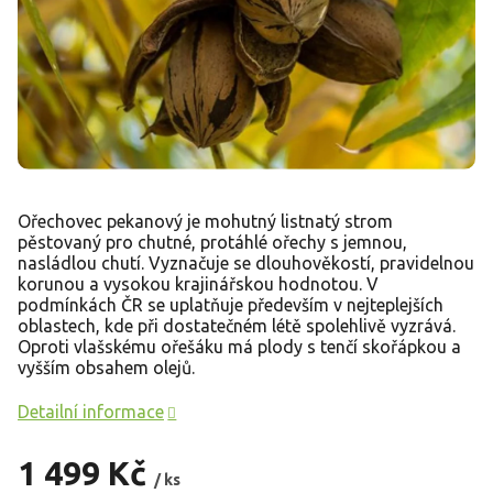
Ořechovec pekanový je mohutný listnatý strom
pěstovaný pro chutné, protáhlé ořechy s jemnou,
nasládlou chutí. Vyznačuje se dlouhověkostí, pravidelnou
korunou a vysokou krajinářskou hodnotou. V
podmínkách ČR se uplatňuje především v nejteplejších
oblastech, kde při dostatečném létě spolehlivě vyzrává.
Oproti vlašskému ořešáku má plody s tenčí skořápkou a
vyšším obsahem olejů.
Detailní informace
1 499 Kč
/ ks