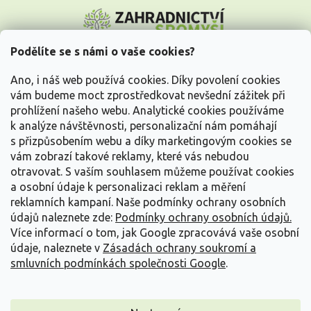
Z
á
p
a
Podělíte se s námi o vaše cookies?
t
Vše o nákupu
í
Ano, i náš web používá cookies. Díky povolení cookies
vám budeme moct zprostředkovat nevšední zážitek při
prohlížení našeho webu. Analytické cookies používáme
Informace pro Vás
k analýze návštěvnosti, personalizační nám pomáhají
s přizpůsobením webu a díky marketingovým cookies se
Kontakujte nás
vám zobrazí takové reklamy, které vás nebudou
otravovat.
S vaším souhlasem můžeme používat cookies
a osobní údaje k personalizaci reklam a měření
reklamních kampaní. Naše podmínky ochrany osobních
údajů naleznete zde:
Podmínky ochrany osobních údajů.
Více informací o tom, jak Google zpracovává vaše osobní
údaje, naleznete v
Zásadách ochrany soukromí a
smluvních podmínkách společnosti Google
.
Vytvořil Shoptet