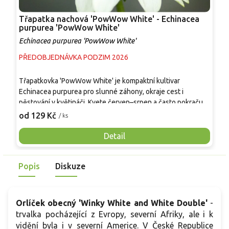
Třapatka nachová 'PowWow White' - Echinacea
P
purpurea 'PowWow White'
'
Echinacea purpurea 'PowWow White'
C
PŘEDOBJEDNÁVKA PODZIM 2026
S
P
Třapatkovka 'PowWow White' je kompaktní kultivar
r
Echinacea purpurea pro slunné záhony, okraje cest i
d
pěstování v květináči. Kvete červen–srpen a často pokračuje
j
3
do září, květy jsou bílé s výrazným žlutým terčem. Stonky
od 129 Kč
/ ks
c
bývají pevné, proto se uplatní i k řezu a do suchých vazeb.
v
Po zakořenění snáší sucho, při zamokření se zhoršuje
Detail
k
zdravotní stav trsu. Rostliny dorůstají přibližně 40–50 cm na
o
výšku a 30–45 cm do šířky, vytvářejí hustý trs s drsnějšími,
b
Popis
Diskuze
zelenými listy.
b
2
Orlíček obecný 'Winky White and White Double'
-
trvalka pocházející z Evropy, severní Afriky, ale i k
vidění byla i v severní Americe. V České Republice