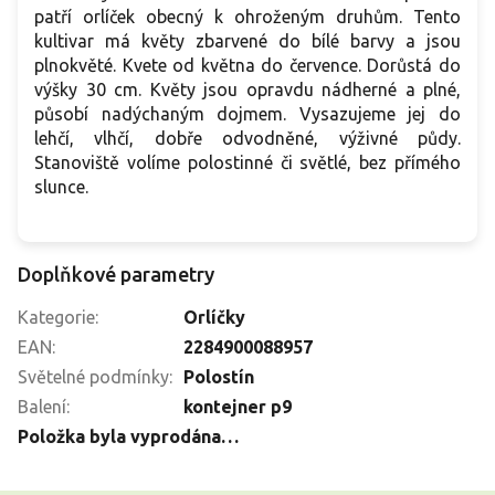
patří orlíček obecný k ohroženým druhům. Tento
kultivar má květy zbarvené do bílé barvy a jsou
plnokvěté. Kvete od května do července. Dorůstá do
výšky 30 cm. Květy jsou opravdu nádherné a plné,
působí nadýchaným dojmem. Vysazujeme jej do
lehčí, vlhčí, dobře odvodněné, výživné půdy.
Stanoviště volíme polostinné či světlé, bez přímého
slunce.
Doplňkové parametry
Kategorie
:
Orlíčky
EAN
:
2284900088957
Světelné podmínky
:
Polostín
Balení
:
kontejner p9
Položka byla vyprodána…