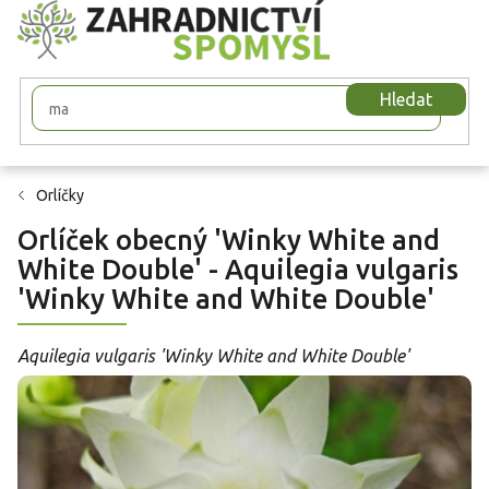
Přejít
na
obsah
Hledat
Orlíčky
Orlíček obecný 'Winky White and
White Double' - Aquilegia vulgaris
'Winky White and White Double'
Aquilegia vulgaris 'Winky White and White Double'