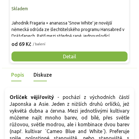
Skladem
S
O
Jahodník Fragaria × ananassa 'Snow White' je novější
p
německá odrůda ze šlechtitelského programu Hansabred v
a
Drážďanech. Patří mezi středně rané, jednouplodící
v
2
pineberry s bílými plody. Rostliny tvoří kompaktní trsy
od 69 Kč
/ balení
p
vysoké asi 20 cm a široké kolem 30 cm, s trojčetnými, sytě
m
zelenými listy na šlahounech. V květnu kvetou bílými květy
Detail
m
se žlutým středem. Smetanově bílé, středně velké plody se
j
sytě červenými nažkami dozrávají do sladké, výrazně
s
Popis
Diskuze
aromatické chuti s tóny ananasu, vhodné k dezertnímu
z
využití.
v
Orlíček vějířovitý
- pochází z východních částí
Japonska a Asie. Jeden z nižších druhů orlíčků, jež
vykvétá dubna a června. Mezi jednotlivými kultivary
můžeme najít mnoho barev, od bílé, přes světle
růžovou, světle modrou, ale i kombinace dvou barev
(např. kultivar ´Cameo Blue and White´). Preferuje
spíše polostinné stanoviště, nebo stanoviště s