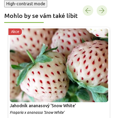
High-contrast mode
Mohlo by se vám také líbit
Akce
Jahodník ananasový 'Snow White'
Fragaria x ananassa 'Snow White'
F