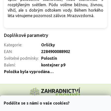
rozptýleným světlem. Půdu volíme běžnou, živnou,
vlhčí, ale s dobrým odtokem vody. Během horkého
léta věnujeme pozornost zálivce. Mrazuvzdorná.
Doplňkové parametry
Kategorie
:
Orlíčky
EAN
:
2284900088902
Světelné podmínky
:
Polostín
Balení
:
kontejner p9
Položka byla vyprodána…
Z
á
p
a
Podělíte se s námi o vaše cookies?
t