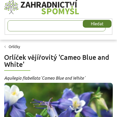
Přejít
na
obsah
Hledat
Orlíčky
Orlíček vějířovitý 'Cameo Blue and
White'
Aquilegia flabellata´Cameo Blue and White´