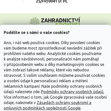
25/FP/0041 D: PL
Z
á
p
a
Podělíte se s námi o vaše cookies?
t
Vše o nákupu
í
Ano, i náš web používá cookies. Díky povolení cookies
vám budeme moct zprostředkovat nevšední zážitek při
prohlížení našeho webu. Analytické cookies používáme
Informace pro Vás
k analýze návštěvnosti, personalizační nám pomáhají
s přizpůsobením webu a díky marketingovým cookies se
Kontakujte nás
vám zobrazí takové reklamy, které vás nebudou
otravovat.
S vaším souhlasem můžeme používat cookies
a osobní údaje k personalizaci reklam a měření
reklamních kampaní. Naše podmínky ochrany osobních
údajů naleznete zde:
Podmínky ochrany osobních údajů.
Více informací o tom, jak Google zpracovává vaše osobní
údaje, naleznete v
Zásadách ochrany soukromí a
smluvních podmínkách společnosti Google
.