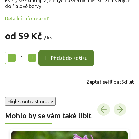
Květy se skládají z jemných okvětních lístků, zbarvených
do fialové barvy.
Detailní informace
od
59 Kč
/ ks
Měrná
cena:
−
+
Přidat do košíku
Zeptat se
Hlídat
Sdílet
High-contrast mode
Mohlo by se vám také líbit