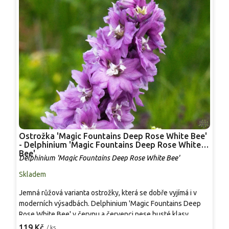
Ostrožka 'Magic Fountains Deep Rose White Bee'
D
- Delphinium 'Magic Fountains Deep Rose White
'
Bee'
Delphinium 'Magic Fountains Deep Rose White Bee'
D
Skladem
S
Jemná růžová varianta ostrožky, která se dobře vyjímá i v
D
moderních výsadbách. Delphinium 'Magic Fountains Deep
J
Rose White Bee' v červnu a červenci nese husté klasy
t
poloplných květů v tmavě lila až starorůžovém tónu s bílou
v
119 Kč
2
/ ks