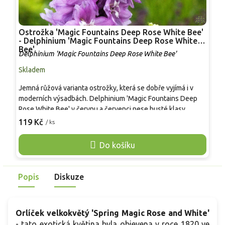
Ostrožka 'Magic Fountains Deep Rose White Bee'
B
- Delphinium 'Magic Fountains Deep Rose White
g
Bee'
Delphinium 'Magic Fountains Deep Rose White Bee'
P
Skladem
S
Jemná růžová varianta ostrožky, která se dobře vyjímá i v
B
moderních výsadbách. Delphinium 'Magic Fountains Deep
d
Rose White Bee' v červnu a červenci nese husté klasy
k
poloplných květů v tmavě lila až starorůžovém tónu s bílou
p
119 Kč
8
/ ks
„včelkou“, často přidá další květy v srpnu. Oproti běžným
v
vysokým modrým ostrožkám působí kompaktněji a snáze se
p
Do košíku
udržuje. Hodí se do skupin, k řezu a na slunné stanoviště v
S
živné, propustné půdě, vyzrálé trsy bývají mrazuvzdorné
o
přibližně do −25 °C.
t
Popis
Diskuze
Orlíček velkokvětý 'Spring Magic Rose and White'
- tato exotická květina byla objevena v roce 1820 ve