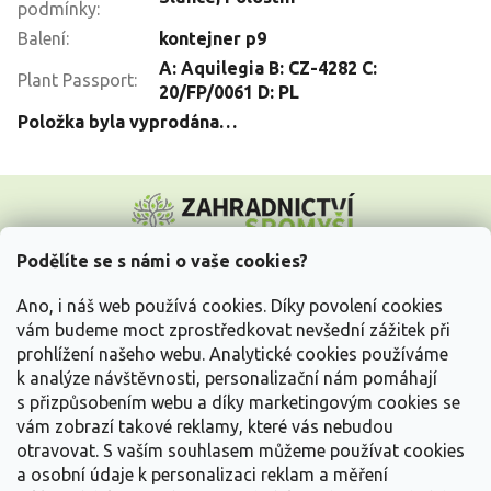
podmínky
:
Balení
:
kontejner p9
A: Aquilegia B: CZ-4282 C:
Plant Passport
:
20/FP/0061 D: PL
Položka byla vyprodána…
Z
á
p
a
Podělíte se s námi o vaše cookies?
t
Vše o nákupu
í
Ano, i náš web používá cookies. Díky povolení cookies
vám budeme moct zprostředkovat nevšední zážitek při
prohlížení našeho webu. Analytické cookies používáme
Informace pro Vás
k analýze návštěvnosti, personalizační nám pomáhají
s přizpůsobením webu a díky marketingovým cookies se
Kontakujte nás
vám zobrazí takové reklamy, které vás nebudou
otravovat.
S vaším souhlasem můžeme používat cookies
a osobní údaje k personalizaci reklam a měření