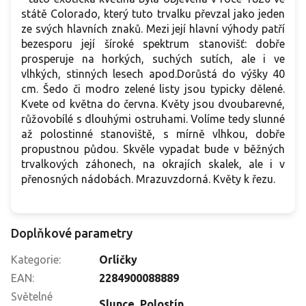
státě Colorado, který tuto trvalku převzal jako jeden
ze svých hlavních znaků. Mezi její hlavní výhody patří
bezesporu její šíroké spektrum stanovišť: dobře
prosperuje na horkých, suchých sutích, ale i ve
vlhkých, stinných lesech apod.Dorůstá do výšky 40
cm. Šedo či modro zelené listy jsou typicky dělené.
Kvete od května do června. Květy jsou dvoubarevné,
růžovobílé s dlouhými ostruhami. Volíme tedy slunné
až polostinné stanoviště, s mírně vlhkou, dobře
propustnou půdou. Skvěle vypadat bude v běžných
trvalkových záhonech, na okrajích skalek, ale i v
přenosných nádobách. Mrazuvzdorná. Květy k řezu.
Doplňkové parametry
Kategorie
:
Orlíčky
EAN
:
2284900088889
Světelné
Slunce
,
Polostín