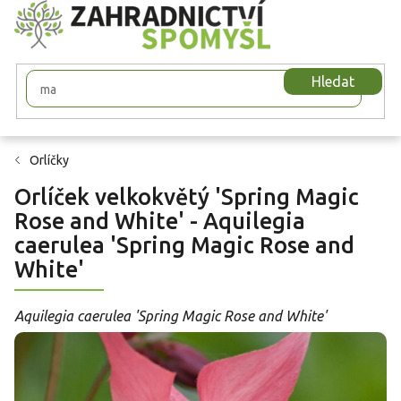
Přejít
na
obsah
Hledat
Orlíčky
Orlíček velkokvětý 'Spring Magic
Rose and White' - Aquilegia
caerulea 'Spring Magic Rose and
White'
Aquilegia caerulea 'Spring Magic Rose and White'