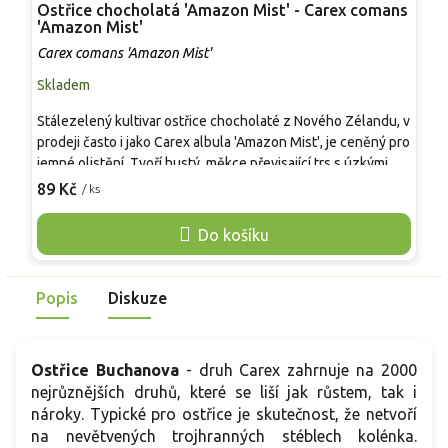
Ostřice chocholatá 'Amazon Mist' - Carex comans
O
'Amazon Mist'
C
Carex comans 'Amazon Mist'
Skladem
S
Stálezelený kultivar ostřice chocholaté z Nového Zélandu, v
E
prodeji často i jako Carex albula 'Amazon Mist', je ceněný pro
p
jemné olistění. Tvoří hustý, měkce převisající trs s úzkými
t
listy širokými asi 1–2 mm, se stříbřitě zeleným nádechem.
v
89 Kč
9
/ ks
Dorůstá přibližně 25–35 cm na výšku a 50–80 cm na šířku, do
l
plné velikosti se rozvíjí 2–5 let. Od července do září nese
ž
Do košíku
nenápadné hnědé klásky na tenkých stvolech. Efekt dává
d
textura a pohyb listů, vhodný do nádob, štěrkových výsadeb
z
i lemů záhonů.
s
Popis
Diskuze
r
Ostřice Buchanova
- druh Carex zahrnuje na 2000
nejrůznějších druhů, které se liší jak růstem, tak i
nároky. Typické pro ostřice je skutečnost, že netvoří
na nevětvených trojhranných stéblech kolénka.