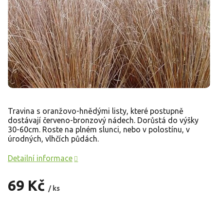
Travina s oranžovo-hnědými listy, které postupně
dostávají červeno-bronzový nádech. Dorůstá do výšky
30-60cm. Roste na plném slunci, nebo v polostínu, v
úrodných, vlhčích půdách.
Detailní informace
69 Kč
/ ks
Měrná
cena: