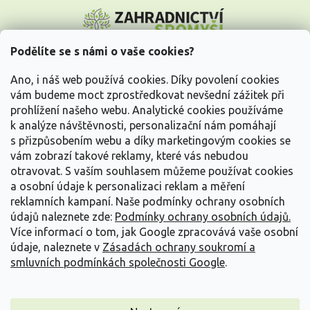
Z
á
p
a
Podělíte se s námi o vaše cookies?
t
Vše o nákupu
í
Ano, i náš web používá cookies. Díky povolení cookies
vám budeme moct zprostředkovat nevšední zážitek při
prohlížení našeho webu. Analytické cookies používáme
Informace pro Vás
k analýze návštěvnosti, personalizační nám pomáhají
s přizpůsobením webu a díky marketingovým cookies se
Kontakujte nás
vám zobrazí takové reklamy, které vás nebudou
otravovat.
S vaším souhlasem můžeme používat cookies
a osobní údaje k personalizaci reklam a měření
reklamních kampaní. Naše podmínky ochrany osobních
údajů naleznete zde:
Podmínky ochrany osobních údajů.
Více informací o tom, jak Google zpracovává vaše osobní
údaje, naleznete v
Zásadách ochrany soukromí a
smluvních podmínkách společnosti Google
.
Vytvořil Shoptet