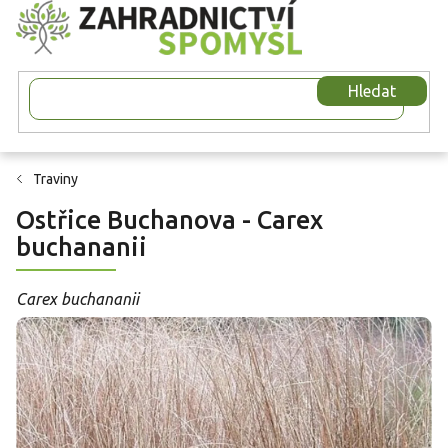
Přejít
na
obsah
Hledat
Traviny
Ostřice Buchanova - Carex
buchananii
Carex buchananii