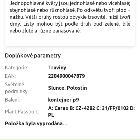
Jednopohlavné květy jsou jednohlasé nebo vícehlasé;
stejnohlasé nebo různohlasé. Po odkvětu tvoří plod –
nažku. Větší druhy rostou obvykle trsovitě, nižší tvoří
drny. Listy mohou být podle druh buď zelené, bílé
nebo žluté a různě panašované.
Doplňkové parametry
Kategorie
:
Traviny
EAN
:
2284900047879
Světelné
Slunce
,
Polostín
podmínky
:
Balení
:
kontejner p9
A: Carex B: CZ-4282 C: 21/FP/0102 D:
Plant Passport
:
PL
Položka byla vyprodána…