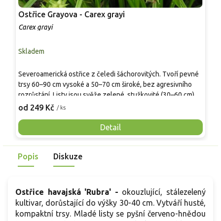
Ostřice Grayova - Carex grayi
O
o
Carex grayi
C
Skladem
S
Severoamerická ostřice z čeledi šáchorovitých. Tvoří pevné
T
trsy 60–90 cm vysoké a 50–70 cm široké, bez agresivního
k
rozrůstání. Listy jsou svěže zelené, stužkovité (30–60 cm), v
s
našich podmínkách bývají polostálezelené podle zimy. V
s
od 249 Kč
o
/ ks
červnu až červenci nese krátké zelené klasy, které
n
přecházejí do nápadného plodenství připomínajícího
s
Detail
hvězdici či „palici“, zpočátku zeleného, později slámově
n
hnědého. Plody často vytrvávají do zimy, hodí se i do vazeb.
s
Popis
Diskuze
Uplatní se u jezírek a v dešťových záhonech, ladí s kosatci,
p
čechravami a kapradinami.
Ostřice havajská 'Rubra' -
okouzlující, stálezelený
kultivar, dorůstající do výšky 30-40 cm. Vytváří husté,
kompaktní trsy. Mladé listy se pyšní červeno-hnědou