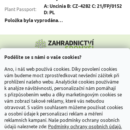
A: Uncinia B: CZ-4282 C: 21/FP/0152
Plant Passport
:
D: PL
Položka byla vyprodána…
Z
á
p
a
Podělíte se s námi o vaše cookies?
t
Vše o nákupu
í
Ano, i náš web používá cookies. Díky povolení cookies
vám budeme moct zprostředkovat nevšední zážitek při
prohlížení našeho webu. Analytické cookies používáme
Informace pro Vás
k analýze návštěvnosti, personalizační nám pomáhají
s přizpůsobením webu a díky marketingovým cookies se
Kontakujte nás
vám zobrazí takové reklamy, které vás nebudou
otravovat.
S vaším souhlasem můžeme používat cookies
a osobní údaje k personalizaci reklam a měření
reklamních kampaní. Naše podmínky ochrany osobních
údajů naleznete zde:
Podmínky ochrany osobních údajů.