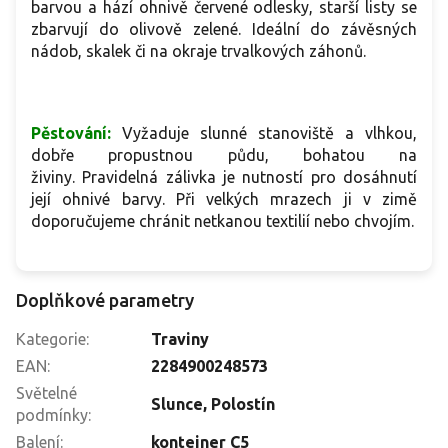
barvou a hází ohnivě červené odlesky, starší listy se
zbarvují do olivově zelené. Ideální do závěsných
nádob, skalek či na okraje trvalkových záhonů.
Pěstování:
Vyžaduje slunné stanoviště a vlhkou,
dobře propustnou půdu, bohatou na
živiny.
Pravidelná zálivka je nutností pro dosáhnutí
její ohnivé barvy. Při velkých mrazech ji v zimě
doporučujeme chránit netkanou textilií nebo chvojím.
Doplňkové parametry
Kategorie
:
Traviny
EAN
:
2284900248573
Světelné
Slunce
,
Polostín
podmínky
:
Balení
:
kontejner C5