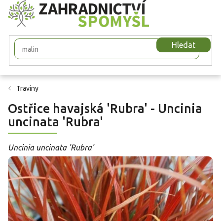
Přejít
na
obsah
Hledat
Traviny
Ostřice havajská 'Rubra' - Uncinia
uncinata 'Rubra'
Uncinia uncinata 'Rubra'