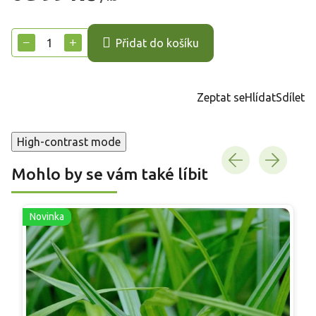
Měrná
cena:
−
+
Přidat do košíku
Zeptat se
Hlídat
Sdílet
High-contrast mode
Mohlo by se vám také líbit
Novinka