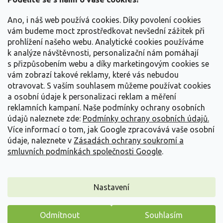
t
Vše o nákupu
í
Ano, i náš web používá cookies. Díky povolení cookies
vám budeme moct zprostředkovat nevšední zážitek při
prohlížení našeho webu. Analytické cookies používáme
Informace pro Vás
k analýze návštěvnosti, personalizační nám pomáhají
s přizpůsobením webu a díky marketingovým cookies se
Kontakujte nás
vám zobrazí takové reklamy, které vás nebudou
otravovat.
S vaším souhlasem můžeme používat cookies
a osobní údaje k personalizaci reklam a měření
reklamních kampaní. Naše podmínky ochrany osobních
údajů naleznete zde:
Podmínky ochrany osobních údajů.
Více informací o tom, jak Google zpracovává vaše osobní
údaje, naleznete v
Zásadách ochrany soukromí a
smluvních podmínkách společnosti Google
.
Vytvořil Shoptet
Nastavení
Copyright 2026
Zahradnictví Spomyšl
. Všechna práva
Odmítnout
Souhlasím
vyhrazena.