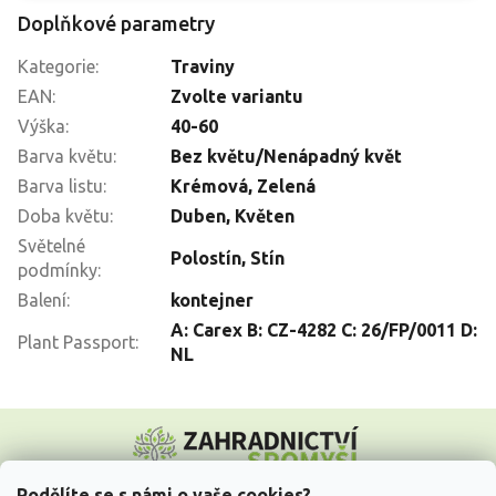
Doplňkové parametry
Kategorie
:
Traviny
EAN
:
Zvolte variantu
Výška
:
40-60
Barva květu
:
Bez květu/Nenápadný květ
Barva listu
:
Krémová
,
Zelená
Doba květu
:
Duben
,
Květen
Světelné
Polostín
,
Stín
podmínky
:
Balení
:
kontejner
A: Carex B: CZ-4282 C: 26/FP/0011 D:
Plant Passport
:
NL
Z
á
p
a
Podělíte se s námi o vaše cookies?