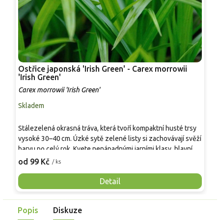
Ostřice japonská 'Irish Green' - Carex morrowii
O
'Irish Green'
'
Carex morrowii 'Irish Green'
C
Skladem
S
Stálezelená okrasná tráva, která tvoří kompaktní husté trsy
D
vysoké 30–40 cm. Úzké sytě zelené listy si zachovávají svěží
o
barvu po celý rok. Kvete nenápadnými jarními klasy, hlavní
v
ozdobou zůstává elegantní olistění. Lze ji pěstovat v
t
od 99 Kč
o
/ ks
nádobě nebo jako součást trvalkového záhonu. Velmi pěkně
s
vypadá vypadá s vyššími trvalkami, travinami nebo okrasnými
m
Detail
dřevinami.
h
a
Popis
Diskuze