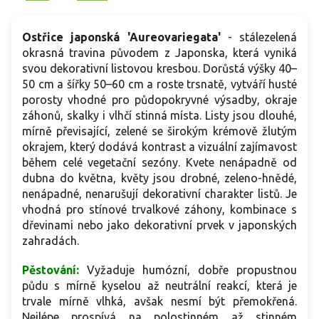
Ostřice japonská 'Aureovariegata'
- stálezelená
okrasná travina původem z Japonska, která vyniká
svou dekorativní listovou kresbou. Dorůstá výšky 40–
50 cm a šířky 50–60 cm a roste trsnatě, vytváří husté
porosty vhodné pro půdopokryvné výsadby, okraje
záhonů, skalky i vlhčí stinná místa. Listy jsou dlouhé,
mírně převisající, zelené se širokým krémově žlutým
okrajem, který dodává kontrast a vizuální zajímavost
během celé vegetační sezóny. Kvete nenápadně od
dubna do května, květy jsou drobné, zeleno-hnědé,
nenápadné, nenarušují dekorativní charakter listů. Je
vhodná pro stínové trvalkové záhony, kombinace s
dřevinami nebo jako dekorativní prvek v japonských
zahradách.
Pěstování:
Vyžaduje humózní, dobře propustnou
půdu s mírně kyselou až neutrální reakcí, která je
trvale mírně vlhká, avšak nesmí být přemokřená.
Nejlépe prospívá na polostinném až stinném