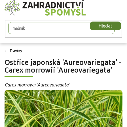
Přejít
na
obsah
Hledat
Traviny
Ostřice japonská 'Aureovariegata' -
Carex morrowii 'Aureovariegata'
Carex morrowii 'Aureovariegata'