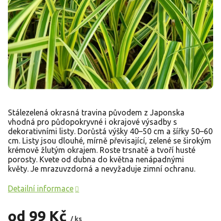
Stálezelená okrasná travina původem z Japonska
vhodná pro půdopokryvné i okrajové výsadby s
dekorativními listy. Dorůstá výšky 40–50 cm a šířky 50–60
cm. Listy jsou dlouhé, mírně převisající, zelené se širokým
krémově žlutým okrajem. Roste trsnatě a tvoří husté
porosty. Kvete od dubna do května nenápadnými
květy. Je mrazuvzdorná a nevyžaduje zimní ochranu.
Detailní informace
od
99 Kč
/ ks