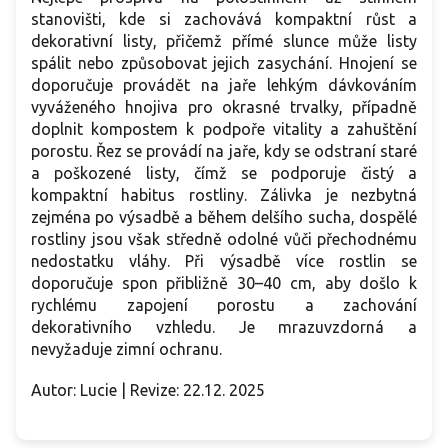
stanovišti, kde si zachovává kompaktní růst a
dekorativní listy, přičemž přímé slunce může listy
spálit nebo způsobovat jejich zasychání. Hnojení se
doporučuje provádět na jaře lehkým dávkováním
vyváženého hnojiva pro okrasné trvalky, případně
doplnit kompostem k podpoře vitality a zahuštění
porostu. Řez se provádí na jaře, kdy se odstraní staré
a poškozené listy, čímž se podporuje čistý a
kompaktní habitus rostliny. Zálivka je nezbytná
zejména po výsadbě a během delšího sucha, dospělé
rostliny jsou však středně odolné vůči přechodnému
nedostatku vláhy. Při výsadbě více rostlin se
doporučuje spon přibližně 30–40 cm, aby došlo k
rychlému zapojení porostu a zachování
dekorativního vzhledu. Je mrazuvzdorná a
nevyžaduje zimní ochranu.
Autor: Lucie | Revize: 22.12. 2025