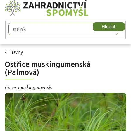
Přejít
na
obsah
Hledat
Traviny
Ostřice muskingumenská
(Palmová)
Carex muskingumensis