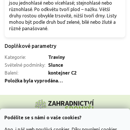
jsou jednohlasé nebo vícehlasé; stejnohlasé nebo
různohlasé. Po odkvětu tvoří plod – nažku. Větší
druhy rostou obvykle trsovitě, nižší tvoří drny. Listy
mohou být podle druh buď zelené, bílé nebo žluté a
různě panašované.
Doplňkové parametry
Kategorie
:
Traviny
Světelné podmínky
:
Slunce
Balení
:
kontejner C2
Položka byla vyprodána…
Z
á
p
a
Podělíte se s námi o vaše cookies?
t
Vše o nákupu
í
Ano, i náš web používá cookies. Díky povolení cookies