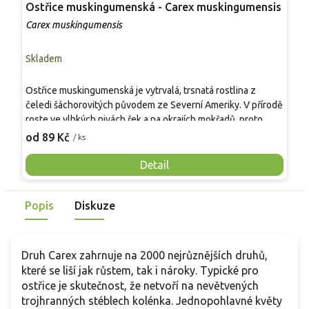
Ostřice muskingumenská - Carex muskingumensis
O
m
Carex muskingumensis
C
Skladem
S
T
Ostřice muskingumenská je vytrvalá, trsnatá rostlina z
d
čeledi šáchorovitých původem ze Severní Ameriky. V přírodě
c
roste ve vlhkých nivách řek a na okrajích mokřadů, proto
v
9
dobře snáší půdy s dlouhodobě vyšší vlhkostí. Světle zelené,
od 89 Kč
/ ks
e
úzké listy jsou na stéblech patrovitě uspořádané a z dálky
p
připomínají malé palmy. Tvoří trsy 60–80 cm vysoké a 45–60
Detail
d
cm široké. V červnu a červenci nese nenápadné
z
zelenohnědé klásky. Hodí se k jezírkům, do dešťových
t
Popis
Diskuze
zahrad i do přírodních trvalkových záhonů, kde dodává svislý
d
rytmus a lehký pohyb.
r
b
Druh Carex zahrnuje na 2000 nejrůznějších druhů,
které se liší jak růstem, tak i nároky. Typické pro
ostřice je skutečnost, že netvoří na nevětvených
trojhranných stéblech kolénka. Jednopohlavné květy