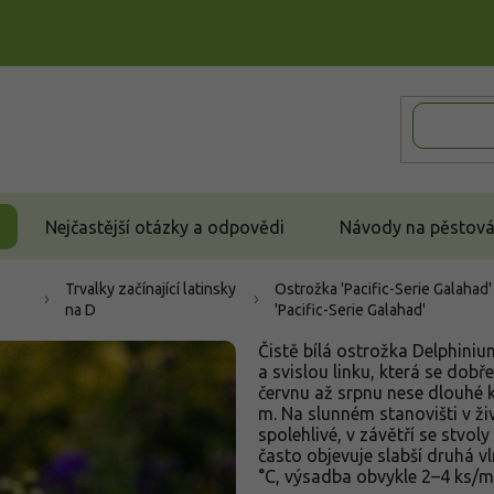
Nejčastější otázky a odpovědi
Návody na pěstován
Trvalky začínající latinsky
Ostrožka 'Pacific-Serie Galahad'
na D
'Pacific-Serie Galahad'
Čistě bílá ostrožka Delphiniu
a svislou linku, která se dobř
červnu až srpnu nese dlouhé k
m. Na slunném stanovišti v ži
spolehlivé, v závětří se stvoly
často objevuje slabší druhá 
°C, výsadba obvykle 2–4 ks/m