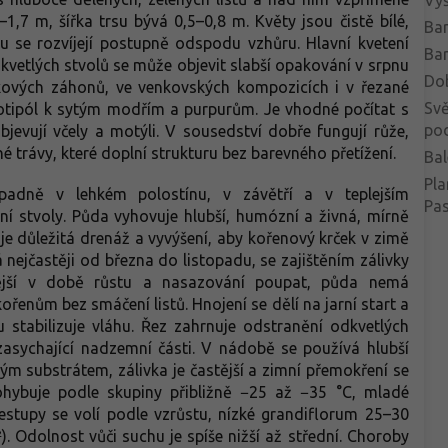
1,7 m, šířka trsu bývá 0,5–0,8 m. Květy jsou čistě bílé,
Bar
u se rozvíjejí postupně odspodu vzhůru. Hlavní kvetení
Bar
dkvetlých stvolů se může objevit slabší opakování v srpnu
Do
alkových záhonů, ve venkovských kompozicích i v řezané
Svě
protipól k sytým modřím a purpurům. Je vhodné počítat s
po
bjevují včely a motýli. V sousedství dobře fungují růže,
é trávy, které doplní strukturu bez barevného přetížení.
Bal
Pla
ípadně v lehkém polostínu, v závětří a v teplejším
Pa
ní stvoly. Půda vyhovuje hlubší, humózní a živná, mírně
je důležitá drenáž a vyvýšení, aby kořenový krček v zimě
nejčastěji od března do listopadu, se zajištěním zálivky
žitější v době růstu a nasazování poupat, půda nemá
řenům bez smáčení listů. Hnojení se dělí na jarní start a
 stabilizuje vláhu. Řez zahrnuje odstranění odkvetlých
 zasychající nadzemní části. V nádobě se používá hlubší
ým substrátem, zálivka je častější a zimní přemokření se
ohybuje podle skupiny přibližně −25 až −35 °C, mladé
zestupy se volí podle vzrůstu, nízké grandiflorum 25–30
. Odolnost vůči suchu je spíše nižší až střední. Choroby