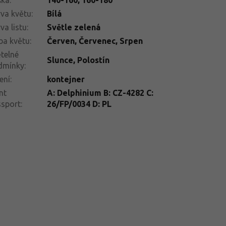
va květu
:
Bílá
va listu
:
Světle zelená
ba květu
:
Červen
,
Červenec
,
Srpen
telné
Slunce
,
Polostín
dmínky
:
ení
:
kontejner
nt
A: Delphinium B: CZ-4282 C:
ssport
:
26/FP/0034 D: PL