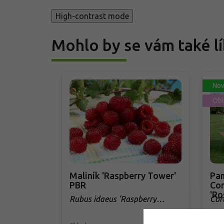
High-contrast mode
Mohlo by se vám také lí
Nov
Obl
Maliník 'Raspberry Tower'
Pam
PBR
Cor
'Ro
Rubus idaeus 'Raspberry
Cor
Tower' PBR