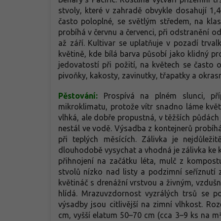
stvoly, které v zahradě obvykle dosahují 1,4–
často poloplné, se světlým středem, na klas
probíhá v červnu a červenci, při odstranění o
až září. Kultivar se uplatňuje v pozadí trv
květině, kde bílá barva působí jako klidný 
jedovatostí při požití, na květech se často o
pivoňky, kakosty, zavinutky, třapatky a okrasn
Pěstování:
Prospívá na plném slunci, př
mikroklimatu, protože vítr snadno láme květ
vlhká, ale dobře propustná, v těžších půdách 
nestál ve vodě. Výsadba z kontejnerů probíhá 
při teplých měsících. Zálivka je nejdůle
dlouhodobě vysychat a vhodná je zálivka ke ko
přihnojení na začátku léta, mulč z kompostu
stvolů nízko nad listy a podzimní seříznutí
květináč s drenážní vrstvou a živným, vzdušn
hlídá. Mrazuvzdornost vyzrálých trsů se p
výsadby jsou citlivější na zimní vlhkost. Ro
cm, vyšší elatum 50–70 cm (cca 3–9 ks na m²)