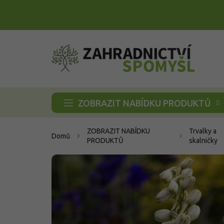
Přejít
na
obsah
ZOBRAZIT NABÍDKU PRODUKTŮ
ZOBRAZIT NABÍDKU
Trvalky a
Domů
PRODUKTŮ
skalničky