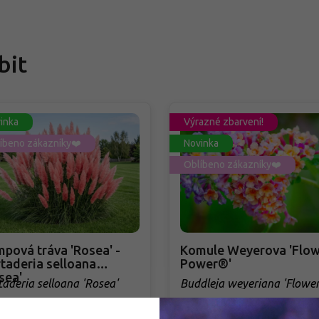
bit
inka
Výrazné zbarvení!
íbeno zákazníky❤️
Novinka
Oblíbeno zákazníky❤️
pová tráva 'Rosea' -
Komule Weyerova 'Flow
taderia selloana
Power®'
sea'
taderia selloana 'Rosea'
Buddleja weyeriana 'Flowe
Power®'