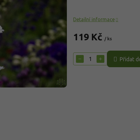
Detailní informace
119 Kč
/ ks
Měrná
cena:
−
+
Přidat d