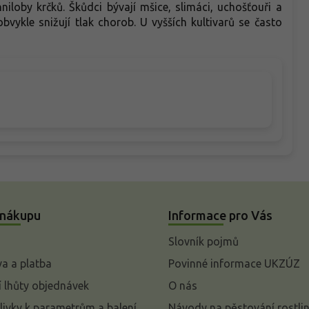
 hniloby krčků. Škůdci bývají mšice, slimáci, uchošťouři a
bvykle snižují tlak chorob. U vyšších kultivarů se často
 nákupu
Informace pro Vás
Slovník pojmů
a a platba
Povinné informace UKZÚZ
 lhůty objednávek
O nás
livky k parametrům a balení
Návody na pěstování rostli