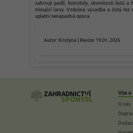
zahrnují padlí, botrytidy, skvrnitosti listů a
minující larvy. Vzdušná výsadba a čistý řez o
uplatní nenápadná opora.
Autor: Kristýna | Revize: 19.01. 2026
Z
á
Vše o
p
a
O nás
t
í
Doprav
Dodací
Vysvět