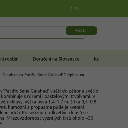
CZK
Hledat
í rostlin
Doručení na Slovensko
Kontakt
 - Delphinium 'Pacific-Serie Galahad'
Delphinium
m 'Pacific-Serie Galahad' vnáší do záhonu světlo
e kombinuje s růžemi i pastelovými trvalkami. V
větní klasy, výška bývá 1,4–1,7 m, šířka 0,5–0,8
vné, humózní a propustné půdě je kvetení
 lépe udrží. Po seříznutí odkvetlých klasů se
vlna. Mrazuvzdornost vyzrálých trsů okolo −30
².