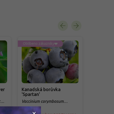
Oblíbeno zákazníky❤️
Oblíbeno zá
er
Kanadská borůvka
Třešeň 'Q
'Spartan'
sloupovit
r
Vaccinium corymbosum
Prunus avi
'Spartan'