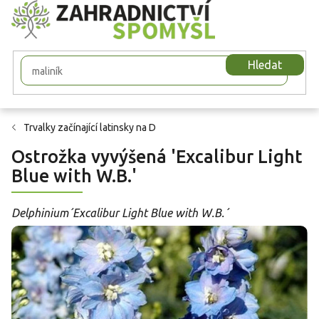
Přejít
na
obsah
Hledat
Trvalky začínající latinsky na D
Ostrožka vyvýšená 'Excalibur Light
Blue with W.B.'
Delphinium´Excalibur Light Blue with W.B.´