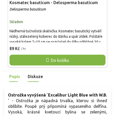
Kosmatec basuticum - Delosperma basuticum
H
g
Delosperma basuticum
D
Skladem
S
Nádherná tučnolistá skalnička. Kosmatec basutický vytváří
K
nízký, stálezelený koberec do štěrku a spár zídek. Polštáře
s
vysoké kolem 7–10 cm se rozrůstají do šířky přibližně 30 cm
i
a v létě se pokrývají žlutými květy. Od června do srpna nese
89 Kč
/ ks
k
o
žluté úbory se světlým okem, které se otevírají jen na plném
D
slunci. Vhodný je pro skalky, okraje záhonů i nádoby, kde se
Do košíku
v
uplatní chudší, kamenitá a dobře propustná zemina. V našich
O
podmínkách obvykle přezimuje při suchém zimním režimu do
p
-22 °C.
Popis
Diskuze
k
Ostrožka vyvýšená ´Excalibur Light Blue with W.B.
´
- Ostrožka je nápadná trvalka, kterou si ihned
oblíbíte. Poupě prý připomíná vypaseného delfína.
Vysoká, krásně kvetoucí bylina se zelenými,