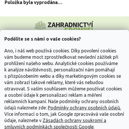
Položka byla vyprodána…
Z
á
p
a
Podělíte se s námi o vaše cookies?
t
Vše o nákupu
í
Ano, i náš web používá cookies. Díky povolení cookies
vám budeme moct zprostředkovat nevšední zážitek při
prohlížení našeho webu. Analytické cookies používáme
Informace pro Vás
k analýze návštěvnosti, personalizační nám pomáhají
s přizpůsobením webu a díky marketingovým cookies se
Kontakujte nás
vám zobrazí takové reklamy, které vás nebudou
otravovat.
S vaším souhlasem můžeme používat cookies
a osobní údaje k personalizaci reklam a měření
reklamních kampaní. Naše podmínky ochrany osobních
údajů naleznete zde:
Podmínky ochrany osobních údajů.
Více informací o tom, jak Google zpracovává vaše osobní
údaje, naleznete v
Zásadách ochrany soukromí a
smluvních podmínkách společnosti Google
.