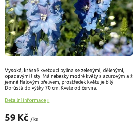
Vysoká, krásně kvetoucí bylina se zelenými, dělenými,
opadavými listy. Má nebesky modré květy s azurovým a ž
jemně fialovým přelivem, prostředek květu je bílý.
Dorůstá do výšky 70 cm. Kvete od června.
Detailní informace
59 Kč
/ ks
Měrná
cena: