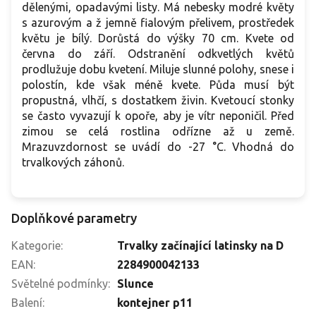
dělenými, opadavými listy. Má nebesky modré květy
s azurovým a ž jemně fialovým přelivem, prostředek
květu je bílý. Dorůstá do výšky 70 cm. Kvete od
června do září. Odstranění odkvetlých květů
prodlužuje dobu kvetení. Miluje slunné polohy, snese i
polostín, kde však méně kvete. Půda musí být
propustná, vlhčí, s dostatkem živin. Kvetoucí stonky
se často vyvazují k opoře, aby je vítr neponičil. Před
zimou se celá rostlina odřízne až u země.
Mrazuvzdornost se uvádí do -27 °C. Vhodná do
trvalkových záhonů.
Doplňkové parametry
Kategorie
:
Trvalky začínající latinsky na D
EAN
:
2284900042133
Světelné podmínky
:
Slunce
Balení
:
kontejner p11