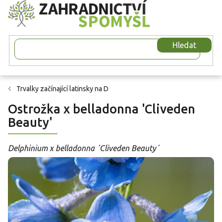
Přejít
na
obsah
Hledat
Trvalky začínající latinsky na D
Ostrožka x belladonna 'Cliveden
Beauty'
Delphinium x belladonna ´Cliveden Beauty´