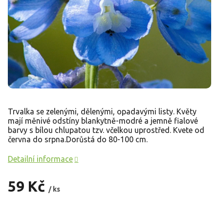
Trvalka se zelenými, dělenými, opadavými listy. Květy
mají měnivé odstíny blankytně-modré a jemně fialové
barvy s bílou chlupatou tzv. včelkou uprostřed. Kvete od
června do srpna.Dorůstá do 80-100 cm.
Detailní informace
59 Kč
/ ks
Měrná
cena: