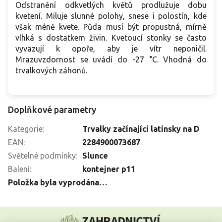
Odstranění odkvetlých květů prodlužuje dobu
kvetení. Miluje slunné polohy, snese i polostín, kde
však méně kvete. Půda musí být propustná, mírně
vlhká s dostatkem živin. Kvetoucí stonky se často
vyvazují k opoře, aby je vítr neponičil.
Mrazuvzdornost se uvádí do -27 °C. Vhodná do
trvalkových záhonů.
Doplňkové parametry
Kategorie
:
Trvalky začínající latinsky na D
EAN
:
2284900073687
Světelné podmínky
:
Slunce
Balení
:
kontejner p11
Položka byla vyprodána…
Z