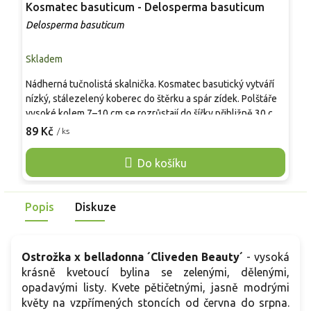
Kosmatec basuticum - Delosperma basuticum
H
g
Delosperma basuticum
D
Skladem
S
Nádherná tučnolistá skalnička. Kosmatec basutický vytváří
K
nízký, stálezelený koberec do štěrku a spár zídek. Polštáře
s
vysoké kolem 7–10 cm se rozrůstají do šířky přibližně 30 cm
i
a v létě se pokrývají žlutými květy. Od června do srpna nese
89 Kč
/ ks
k
o
žluté úbory se světlým okem, které se otevírají jen na plném
D
slunci. Vhodný je pro skalky, okraje záhonů i nádoby, kde se
Do košíku
v
uplatní chudší, kamenitá a dobře propustná zemina. V našich
O
podmínkách obvykle přezimuje při suchém zimním režimu do
p
-22 °C.
Popis
Diskuze
k
Ostrožka x belladonna ´Cliveden Beauty´
- vysoká
krásně kvetoucí bylina se zelenými, dělenými,
opadavými listy. Kvete pětičetnými, jasně modrými
květy na vzpřímených stoncích od června do srpna.