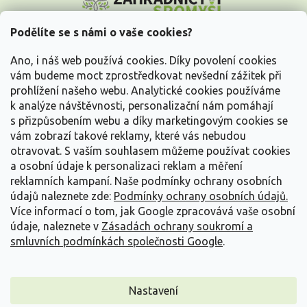
á
p
a
Podělíte se s námi o vaše cookies?
t
Vše o nákupu
í
Ano, i náš web používá cookies. Díky povolení cookies
vám budeme moct zprostředkovat nevšední zážitek při
prohlížení našeho webu. Analytické cookies používáme
Informace pro Vás
k analýze návštěvnosti, personalizační nám pomáhají
s přizpůsobením webu a díky marketingovým cookies se
Kontakujte nás
vám zobrazí takové reklamy, které vás nebudou
otravovat.
S vaším souhlasem můžeme používat cookies
a osobní údaje k personalizaci reklam a měření
reklamních kampaní. Naše podmínky ochrany osobních
údajů naleznete zde:
Podmínky ochrany osobních údajů.
Více informací o tom, jak Google zpracovává vaše osobní
údaje, naleznete v
Zásadách ochrany soukromí a
smluvních podmínkách společnosti Google
.
Vytvořil Shoptet
Nastavení