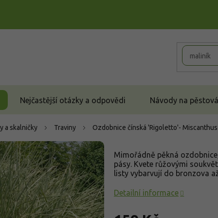
Nejčastější otázky a odpovědi
Návody na pěstován
y a skalničky
Traviny
Ozdobnice čínská 'Rigoletto'- Miscanthus 
M
imořádně pěkná ozdobnice, 
pásy. Kvete růžovými soukvět
listy vybarvují do bronzova a
Detailní informace