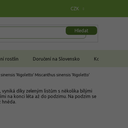
CZK
Hledat
í rostlin
Doručení na Slovensko
Kontakt
sinensis 'Rigoletto'
Miscanthus sinensis 'Rigoletto'
vyniká díky zeleným listům s několika bílými
ími na konci léta až do podzimu. Na podzim se
ž hněda.