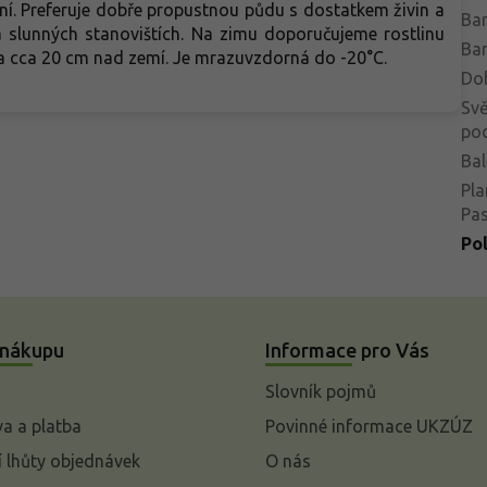
ní. Preferuje dobře propustnou půdu s dostatkem živin a
Bar
na slunných stanovištích. Na zimu doporučujeme rostlinu
Bar
a cca 20 cm nad zemí. Je mrazuvzdorná do -20°C.
Do
Svě
po
Bal
Pla
Pa
Po
 nákupu
Informace pro Vás
Slovník pojmů
a a platba
Povinné informace UKZÚZ
 lhůty objednávek
O nás