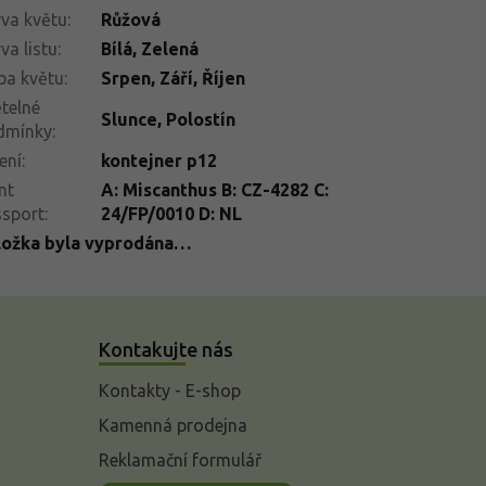
va květu
:
Růžová
va listu
:
Bílá
,
Zelená
ba květu
:
Srpen
,
Září
,
Říjen
telné
Slunce
,
Polostín
dmínky
:
ení
:
kontejner p12
nt
A: Miscanthus B: CZ-4282 C:
ssport
:
24/FP/0010 D: NL
ložka byla vyprodána…
Kontakujte nás
Kontakty - E-shop
Kamenná prodejna
Reklamační formulář