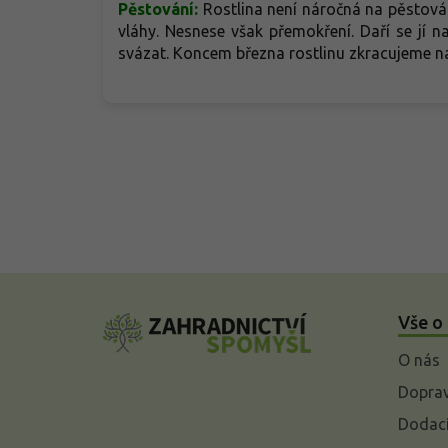
Pěstování:
Rostlina není náročná na pěstová
vláhy. Nesnese však přemokření. Daří se jí 
svázat. Koncem března rostlinu zkracujeme n
Z
á
Vše o
p
a
O nás
t
í
Doprav
Dodací