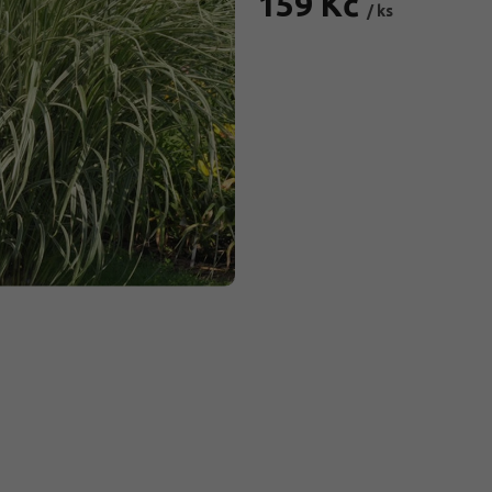
159 Kč
/ ks
Měrná
cena: