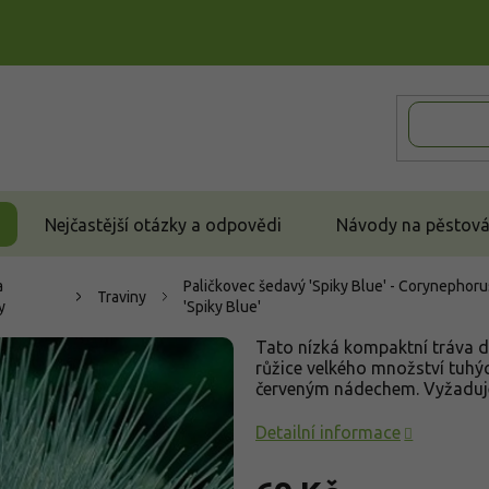
Nejčastější otázky a odpovědi
Návody na pěstován
a
Paličkovec šedavý 'Spiky Blue' - Corynephoru
Traviny
y
'Spiky Blue'
Tato nízká kompaktní tráva d
růžice velkého množství tuhých
červeným nádechem. Vyžaduje 
Detailní informace