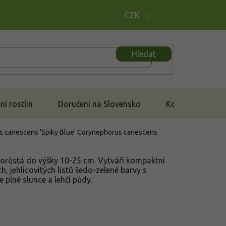
CZK
Hledat
í rostlin
Doručení na Slovensko
Kontakt
s canescens 'Spiky Blue'
Corynephorus canescens
orůstá do výšky 10-25 cm. Vytváří kompaktní
, jehlicovitých listů šedo-zelené barvy s
plné slunce a lehčí půdy.