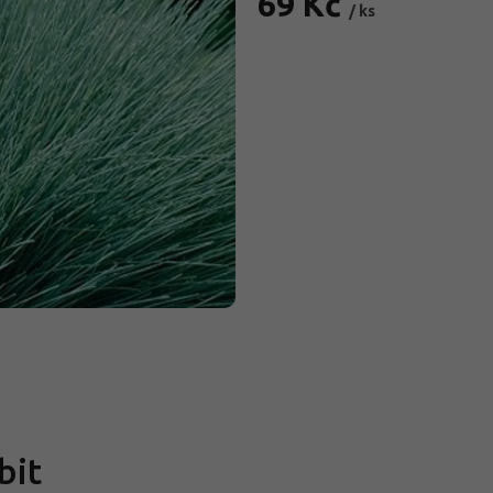
69 Kč
/ ks
Měrná
cena:
bit