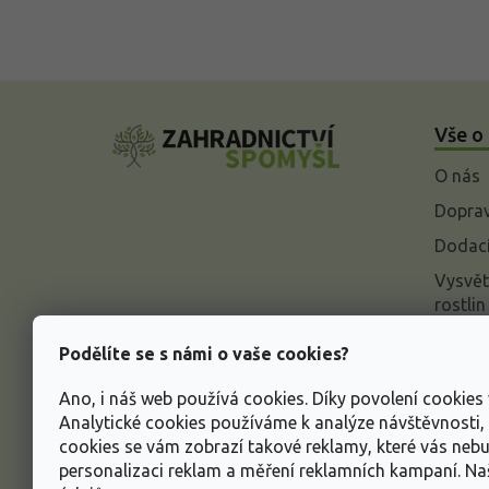
Z
á
Vše o
p
a
O nás
t
í
Doprav
Dodací
Vysvět
rostlin
Odstou
Podělíte se s námi o vaše cookies?
Rekla
Ano, i náš web používá cookies. Díky povolení cookie
Inform
Analytické cookies používáme k analýze návštěvnosti
údajů
cookies se vám zobrazí takové reklamy, které vás neb
Obcho
personalizaci reklam a měření reklamních kampaní. N