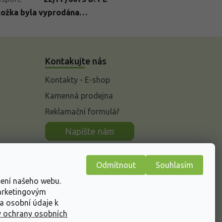
ložka byla vyprodána…
Kontakujte nás
Kontakty - E-shop
Kamenná prodejna
Reklamační formulář
n
Napište nám
Odmítnout
Souhlasím
žení našeho webu.
marketingovým
a osobní údaje k
 ochrany osobních