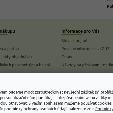
Po
 nákupu
Informace pro Vás
Slovník pojmů
a a platba
Povinné informace UKZÚZ
 lhůty objednávek
O nás
livky k parametrům a balení
Návody na pěstování rostli
pení od kupní smlouvy
mace
s vám budeme moct zprostředkovat nevšední zážitek při prohlí
ace o ochraně osobních
, personalizační nám pomáhají s přizpůsobením webu a díky 
udou otravovat.
S vaším souhlasem můžeme používat cookies 
dní podmínky
aše podmínky ochrany osobních údajů naleznete zde:
Podmínky