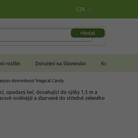
CZK
Hledat
í rostlin
Doručení na Slovensko
Kontakt
arpos doorenbosii 'Magical Candy
í, opadavý keř, dosahující do výšky 1,5 m a
varově oválnější a zbarvené do středně zeleného