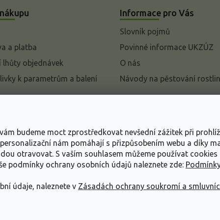
 nákupu
Informace pro Vás
Slovník pojmů
a a platba
Povinné informace UKZÚZ
 lhůty objednávek
O nás
livky k parametrům a balení
Návody na pěstování rostli
pení od kupní smlouvy
mace
s vám budeme moct zprostředkovat nevšední zážitek při prohlí
ace o ochraně osobních
, personalizační nám pomáhají s přizpůsobením webu a díky 
udou otravovat.
S vaším souhlasem můžeme používat cookies 
dní podmínky
aše podmínky ochrany osobních údajů naleznete zde:
Podmínky
bní údaje, naleznete v
Zásadách ochrany soukromí a smluvní