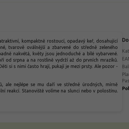
Do
traktivní, kompaktně rostoucí, opadavý keř, dosahující
né, tvarově oválnější a zbarvené do středně zeleného
Kat
padně nakvétá, květy jsou jednoduché a bílé vybarvené.
EA
ří od srpna a na rostlině vydrží až do prvních mrazíků.
i si s nimi často hrají, pukají je mezi prsty. Ale pozor -
Bal
Pla
Pa
tů, ale nejlépe se mu daří ve středně úrodných, mírně
Po
ní reakcí. Stanoviště volíme na slunci nebo v polostínu.