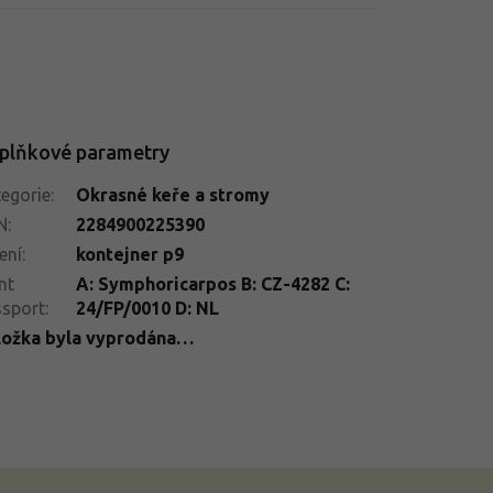
plňkové parametry
egorie
:
Okrasné keře a stromy
N
:
2284900225390
ení
:
kontejner p9
nt
A: Symphoricarpos B: CZ-4282 C:
ssport
:
24/FP/0010 D: NL
ložka byla vyprodána…