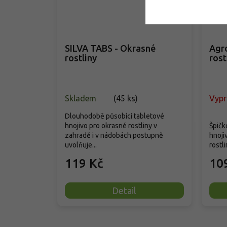
SILVA TABS - Okrasné
Agr
rostliny
rost
Skladem
(
45 ks
)
Vyp
Dlouhodobě působící tabletové
hnojivo pro okrasné rostliny v
Špičk
zahradě i v nádobách postupně
hnoji
uvolňuje...
rostli
119 Kč
10
Detail