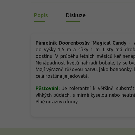
Popis
Diskuze
Pámelník Doorenbosův 'Magical Candy -
a
do výšky 1,5 m a šířky 1 m. Listy má drob
odstínu. V průběhu letních měsíců keř nená
Nenápadnost květů nahradí bobule, ty se tvo
Mají výrazně růžovou barvu, jako bonbónky. Dět
celá rostlina je jedovatá.
Pěstování:
Je tolerantní k většině substrá
vlhkých půdách, s mírně kyselou nebo neutrál
Plně mrazuvzdorný.
Z