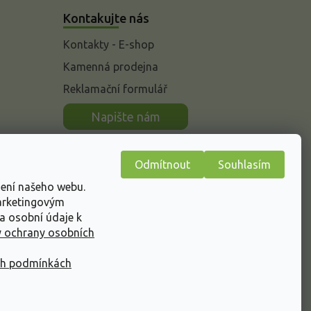
Kontakujte nás
Kontakty - E-shop
Kamenná prodejna
Reklamační formulář
n
Napište nám
Odmítnout
Souhlasím
žení našeho webu.
marketingovým
a osobní údaje k
 ochrany osobních
ch podmínkách