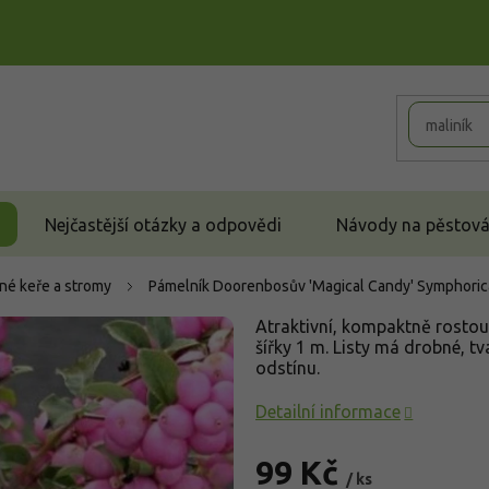
Nejčastější otázky a odpovědi
Návody na pěstován
né keře a stromy
Pámelník Doorenbosův 'Magical Candy'
Symphoric
Atraktivní, kompaktně rostouc
šířky 1 m. Listy má drobné, t
odstínu.
Detailní informace
99 Kč
/ ks