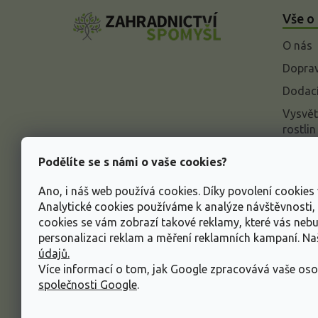
á
Vše o
p
a
O nás
t
í
Doprav
Dodací
Vysvět
rostlin
Odstou
Podělíte se s námi o vaše cookies?
Rekla
Ano, i náš web používá cookies. Díky povolení cookie
Inform
Analytické cookies používáme k analýze návštěvnosti
údajů
cookies se vám zobrazí takové reklamy, které vás neb
Obcho
personalizaci reklam a měření reklamních kampaní. N
údajů.
Více informací o tom, jak Google zpracovává vaše oso
společnosti Google
.