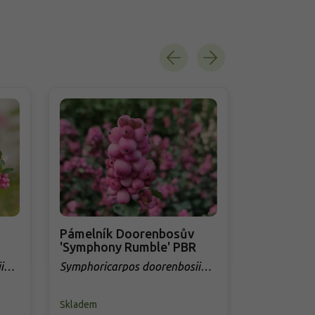
Pámelník Doorenbosův
Pámelník
'Symphony Rumble' PBR
'Mother of
i
Symphoricarpos doorenbosii
Symphorica
'Symphony Rumble' PBR
'Mother of 
Skladem
Skladem