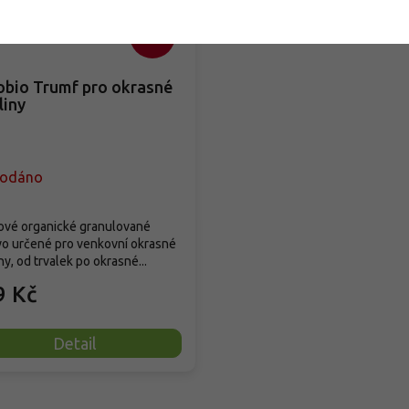
–35 %
obio Trumf pro okrasné
liny
rodáno
ové organické granulované
vo určené pro venkovní okrasné
ny, od trvalek po okrasné...
9 Kč
Detail