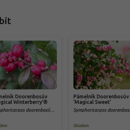
bit
melník Doorenbosův
Pámelník Doorenbosův
gical Winterberry'®
'Magical Sweet'
phoricarpos doorenbosii
Symphoricarpos doorenbosi
gical Winterberry'®
´Magic Sweet´
adem
Skladem