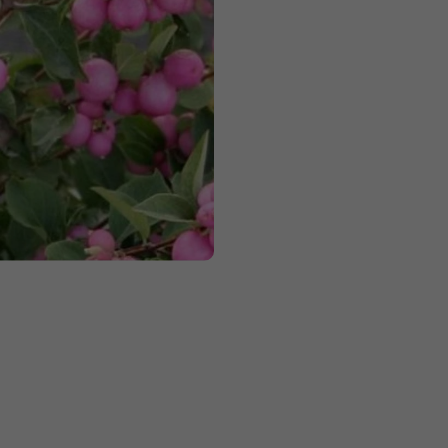
Měrná
cena: