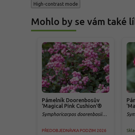
High-contrast mode
Mohlo by se vám také lí
Pámelník Doorenbosův
Pá
'Magical Pink Cushion'®
'Ma
Symphoricarpos doorenbosii
Sym
'Magical Pink Cushion'®
'Ma
PŘEDOBJEDNÁVKA PODZIM 2026
Skl