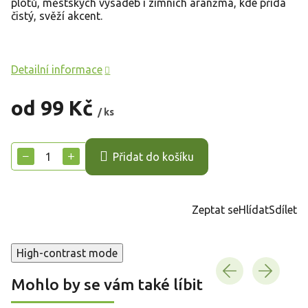
plotů, městských výsadeb i zimních aranžmá, kde přidá
čistý, svěží akcent.
Detailní informace
od
99 Kč
/ ks
Měrná
cena:
−
+
Přidat do košíku
Zeptat se
Hlídat
Sdílet
High-contrast mode
Mohlo by se vám také líbit