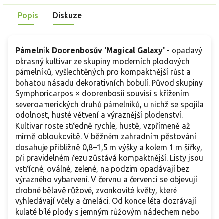
Popis
Diskuze
Pámelník Doorenbosův 'Magical Galaxy'
- opadavý
okrasný kultivar ze skupiny moderních plodových
pámelníků, vyšlechtěných pro kompaktnější růst a
bohatou násadu dekorativních bobulí. Původ skupiny
Symphoricarpos × doorenbosii souvisí s křížením
severoamerických druhů pámelníků, u nichž se spojila
odolnost, husté větvení a výraznější plodenství.
Kultivar roste středně rychle, hustě, vzpřímeně až
mírně obloukovitě. V běžném zahradním pěstování
dosahuje přibližně 0,8–1,5 m výšky a kolem 1 m šířky,
při pravidelném řezu zůstává kompaktnější. Listy jsou
vstřícné, oválné, zelené, na podzim opadávají bez
výrazného vybarvení. V červnu a červenci se objevují
drobné bělavě růžové, zvonkovité květy, které
vyhledávají včely a čmeláci. Od konce léta dozrávají
kulaté bílé plody s jemným růžovým nádechem nebo