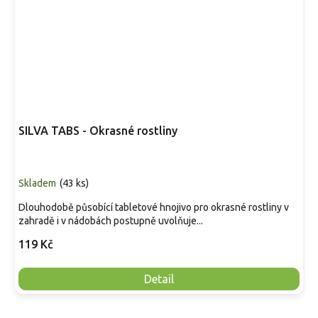
SILVA TABS - Okrasné rostliny
Skladem
(
43 ks
)
Dlouhodobě působící tabletové hnojivo pro okrasné rostliny v
zahradě i v nádobách postupně uvolňuje...
119 Kč
Detail