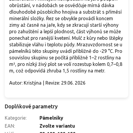
obrůstání, v nádobách se osvědčuje mírná dávka
dlouhodobě působícího hnojiva a substrát s příměsí
minerální složky. Řez se obvykle provádí koncem
zimy až časně na jaře, kdy se zkracují starší výhony
pro zahuštění a lepší plodnost, část výhonů se může
ponechat pro ranější kvetení. Mulč z kůry nebo štěpky
stabilizuje vláhu i teplotu půdy. Mrazuvzdornost se u
pámelníků této skupiny uvádí přibližně do -29 °C. Pro
souvislou skupinu se počítá přibližně 1–2 rostliny na
m², pro nízký živý plot se volí rozestup kolem 0,7–0,8
m, což odpovídá zhruba 1,5 rostliny na metr.
Autor: Kristýna | Revize: 29.06. 2026
Doplňkové parametry
Kategorie
:
Pámelníky
EAN
:
Zvolte variantu