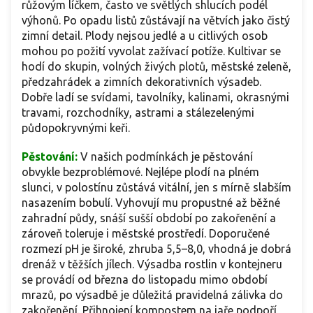
růžovým líčkem, často ve světlých shlucích podél
výhonů. Po opadu listů zůstávají na větvích jako čistý
zimní detail. Plody nejsou jedlé a u citlivých osob
mohou po požití vyvolat zažívací potíže. Kultivar se
hodí do skupin, volných živých plotů, městské zeleně,
předzahrádek a zimních dekorativních výsadeb.
Dobře ladí se svídami, tavolníky, kalinami, okrasnými
travami, rozchodníky, astrami a stálezelenými
půdopokryvnými keři.
Pěstování:
V našich podmínkách je pěstování
obvykle bezproblémové. Nejlépe plodí na plném
slunci, v polostínu zůstává vitální, jen s mírně slabším
nasazením bobulí. Vyhovují mu propustné až běžné
zahradní půdy, snáší sušší období po zakořenění a
zároveň toleruje i městské prostředí. Doporučené
rozmezí pH je široké, zhruba 5,5–8,0, vhodná je dobrá
drenáž v těžších jílech. Výsadba rostlin v kontejneru
se provádí od března do listopadu mimo období
mrazů, po výsadbě je důležitá pravidelná zálivka do
zakořenění. Přihnojení kompostem na jaře podpoří