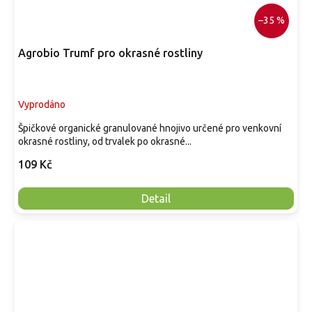
–35 %
Agrobio Trumf pro okrasné rostliny
Vyprodáno
Špičkové organické granulované hnojivo určené pro venkovní
okrasné rostliny, od trvalek po okrasné...
109 Kč
Detail