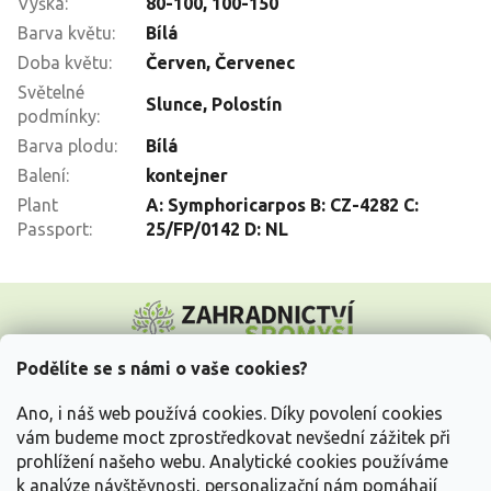
Výška
:
80-100
,
100-150
Barva květu
:
Bílá
Doba květu
:
Červen
,
Červenec
Světelné
Slunce
,
Polostín
podmínky
:
Barva plodu
:
Bílá
Balení
:
kontejner
Plant
A: Symphoricarpos B: CZ-4282 C:
Passport
:
25/FP/0142 D: NL
Z
á
p
a
Podělíte se s námi o vaše cookies?
t
Vše o nákupu
í
Ano, i náš web používá cookies. Díky povolení cookies
vám budeme moct zprostředkovat nevšední zážitek při
prohlížení našeho webu. Analytické cookies používáme
Informace pro Vás
k analýze návštěvnosti, personalizační nám pomáhají