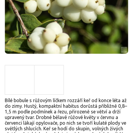
Bílé bobule s růžovým líčkem rozzáří keř od konce léta až
do zimy. Hustý, kompaktní habitus dorůstá přibližně 0,8–
1,5 m podle podmínek a řezu, přirozeně se větví a drží
upravený tvar. Drobné bělavě růžové květy v červnu a
červenci lákají opylovače, po nich se tvoří kulaté plody ve
světlých shlucích. Keř se hodí do skupin, volných živých