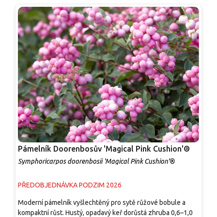
Pámelník Doorenbosův 'Magical Pink Cushion'®
P
Symphoricarpos doorenbosii 'Magical Pink Cushion'®
S
PŘEDOBJEDNÁVKA PODZIM 2026
S
Moderní pámelník vyšlechtěný pro sytě růžové bobule a
O
kompaktní růst. Hustý, opadavý keř dorůstá zhruba 0,6–1,0
s