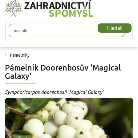
Přejít
na
obsah
Hledat
Pámelníky
Pámelník Doorenbosův 'Magical
Galaxy'
Symphoricarpos doorenbosii 'Magical Galaxy'