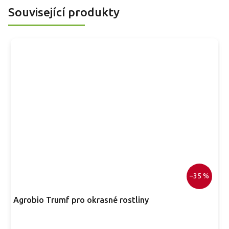
řez.
r
Související produkty
p
–35 %
Agrobio Trumf pro okrasné rostliny