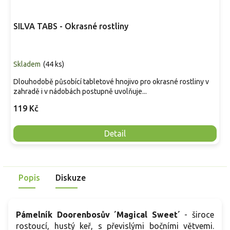
SILVA TABS - Okrasné rostliny
Skladem
(
44 ks
)
Dlouhodobě působící tabletové hnojivo pro okrasné rostliny v
zahradě i v nádobách postupně uvolňuje...
119 Kč
Detail
Popis
Diskuze
Pámelník Doorenbosův ´Magical Sweet´
- široce
rostoucí, hustý keř, s převislými bočními větvemi.