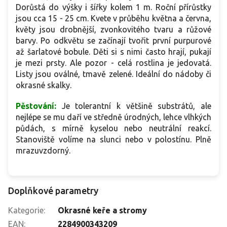
Dorůstá do výšky i šířky kolem 1 m. Roční přírůstky
jsou cca 15 - 25 cm. Kvete v průběhu května a června,
květy jsou drobnější, zvonkovitého tvaru a růžové
barvy. Po odkvětu se začínají tvořit první purpurové
až šarlatové bobule. Děti si s nimi často hrají, pukají
je mezi prsty. Ale pozor - celá rostlina je jedovatá.
Listy jsou oválné, tmavě zelené. Ideální do nádoby či
okrasné skalky.
Pěstování:
Je tolerantní k většině substrátů, ale
nejlépe se mu daří ve středně úrodných, lehce vlhkých
půdách, s mírně kyselou nebo neutrální reakcí.
Stanoviště volíme na slunci nebo v polostínu. Plně
mrazuvzdorný.
Doplňkové parametry
Kategorie
:
Okrasné keře a stromy
EAN
:
2284900343209