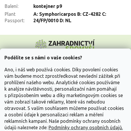
Balení
:
kontejner p9
Plant
A: Symphoricarpos B: CZ-4282 C:
Passport
:
24/FP/0010 D: NL
Z
á
p
a
Podělíte se s námi o vaše cookies?
t
Vše o nákupu
í
Ano, i náš web používá cookies. Díky povolení cookies
vám budeme moct zprostředkovat nevšední zážitek při
prohlížení našeho webu. Analytické cookies používáme
Informace pro Vás
k analýze návštěvnosti, personalizační nám pomáhají
s přizpůsobením webu a díky marketingovým cookies se
Kontakujte nás
vám zobrazí takové reklamy, které vás nebudou
otravovat.
S vaším souhlasem můžeme používat cookies
a osobní údaje k personalizaci reklam a měření
reklamních kampaní. Naše podmínky ochrany osobních
údajů naleznete zde:
Podmínky ochrany osobních údajů.