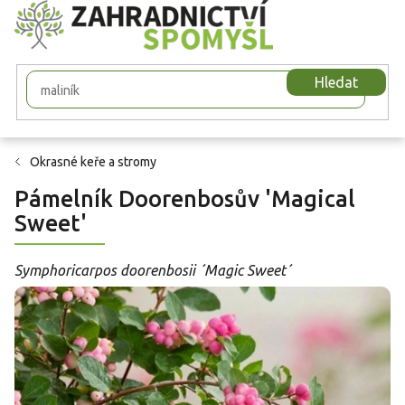
Přejít
na
obsah
Hledat
Okrasné keře a stromy
Pámelník Doorenbosův 'Magical
Sweet'
Symphoricarpos doorenbosii ´Magic Sweet´