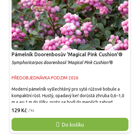
Pámelník Doorenbosův 'Magical Pink Cushion'®
P
Symphoricarpos doorenbosii 'Magical Pink Cushion'®
S
PŘEDOBJEDNÁVKA PODZIM 2026
S
Moderní pámelník vyšlechtěný pro sytě růžové bobule a
O
kompaktní růst. Hustý, opadavý keř dorůstá zhruba 0,6–1,0
s
m a asi 1 m do šířky, proto se hodí do menších zahrad,
O
předzahrádek, nádob i jako nízký živý plot. V červnu až
k
129 Kč
1
/ ks
červenci nese drobné bělavě růžové květy vyhledávané
z
včelami a čmeláky. Od konce léta se tvoří kulovité růžové
z
Do košíku
plody, které často vytrvávají i po opadu listů. Plody nejsou
n
jedlé. Vyzrálé rostliny jsou mrazuvzdorné a dobře snášejí
m