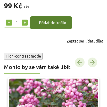
99 Kč
/ ks
Měrná
cena:
−
+
Přidat do košíku
Zeptat se
Hlídat
Sdílet
High-contrast mode
Mohlo by se vám také líbit