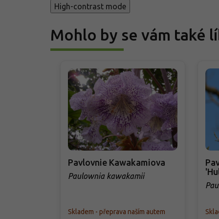
High-contrast mode
Mohlo by se vám také lí
Pavlovnie Kawakamiova
Pav
'Hu
Paulownia kawakamii
Pau
'Hu
Skladem - přeprava naším autem
Skla