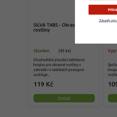
Přihl
Zásady zpra
SILVA TABS - Okrasné
Agr
rostliny
rost
Skladem
(
45 ks
)
Vyp
Dlouhodobě působící tabletové
hnojivo pro okrasné rostliny v
Špičk
zahradě i v nádobách postupně
hnoji
uvolňuje...
rostli
119 Kč
10
Detail