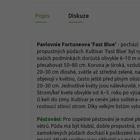
Popis
Diskuze
Pavlovnie Fortuneova 'Fast Blue'
-
pochází 
propustných půdách. Kultivar 'Fast Blue' byl vy
našich podmínkách dorůstá obvykle 6–10 m vý
přesahovat 50–80 cm. Koruna je široká, vzdušn
20–30 cm dlouhé, světle až středně zelené, n
objevují v květnu, často ještě před plným ol
20–30 cm. Jednotlivé květy jsou nálevkovité, 
Strom/keř kvete obvykle od 4.–5. roku po výs
či keři do zimy. Kultivar je ceněn jako solité
rostoucí stínicí strom. Díky velkým listům vytv
Pěstování:
Pro úspěšné pěstování je nutné pl
větrů. Půda má být hlubší, dobře propustná, m
zamokřených půdách dochází k poškození koře
mrazů. Mladé rostliny jsou citlivější na mráz