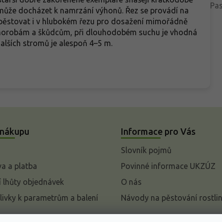
Pas
h může docházet k namrzání výhonů. Řez se provádí na
 pěstovat i v hlubokém řezu pro dosažení mimořádně
či chorobám a škůdcům, při dlouhodobém suchu je vhodná
alších stromů je alespoň 4–5 m.
 nákupu
Informace pro Vás
Slovník pojmů
a a platba
Povinné informace UKZÚZ
 lhůty objednávek
O nás
livky k parametrům a balení
Návody na pěstování rostli