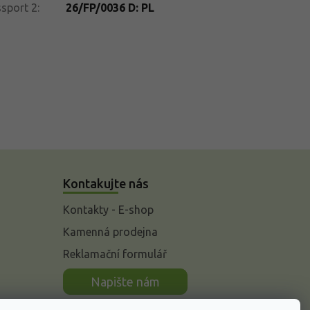
sport 2
:
26/FP/0036 D: PL
Kontakujte nás
Kontakty - E-shop
Kamenná prodejna
Reklamační formulář
n
Napište nám