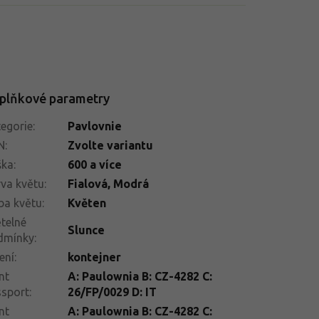
plňkové parametry
egorie
:
Pavlovnie
N
:
Zvolte variantu
ška
:
600 a více
va květu
:
Fialová
,
Modrá
ba květu
:
Květen
telné
Slunce
dmínky
:
ení
:
kontejner
nt
A: Paulownia B: CZ-4282 C:
ssport
:
26/FP/0029 D: IT
nt
A: Paulownia B: CZ-4282 C: