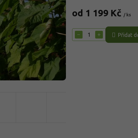
od
1 199 Kč
/ ks
Měrná
cena:
−
+
Přidat d