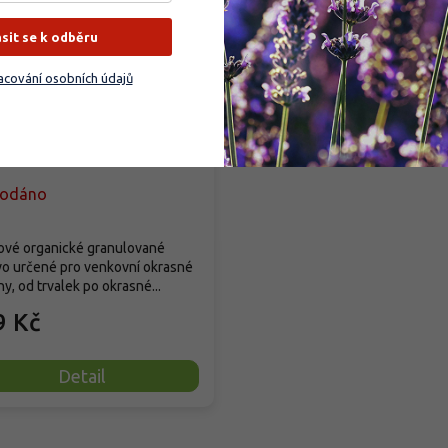
–35 %
ásit se k odběru
cování osobních údajů
obio Trumf pro okrasné
liny
rodáno
ové organické granulované
vo určené pro venkovní okrasné
ny, od trvalek po okrasné...
9 Kč
Detail