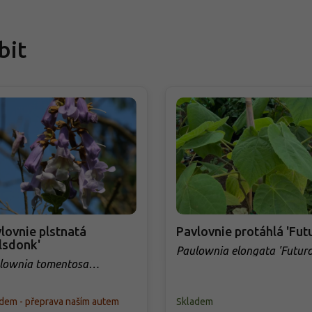
bit
lovnie plstnatá
Pavlovnie protáhlá 'Fut
lsdonk'
Paulownia elongata 'Futuro
lownia tomentosa
lsdonk'
dem - přeprava naším autem
Skladem