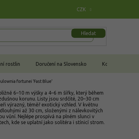
CZK
Hledat
í rostlin
Doručení na Slovensko
Kontakt
ulownia fortunei 'Fast Blue'
řibližně 6–10 m výšky a 4–6 m šířky, který během
vzdušnou korunu. Listy jsou srdčité, 20–30 cm
eři výrazný, téměř exotický vzhled. V květnu
dlouhými až 30 cm, složenými z nálevkovitých
u vůní. Nejlépe prospívá na plném slunci v
ch, kde se uplatní jako solitéra i stínicí strom.