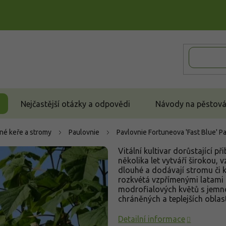
Nejčastější otázky a odpovědi
Návody na pěstován
né keře a stromy
Paulovnie
Pavlovnie Fortuneova 'Fast Blue'
Pa
Vitální kultivar dorůstající p
několika let vytváří širokou, 
dlouhé a dodávají stromu či k
rozkvétá vzpřímenými latami 
modrofialových květů s jemno
chráněných a teplejších oblaste
Detailní informace