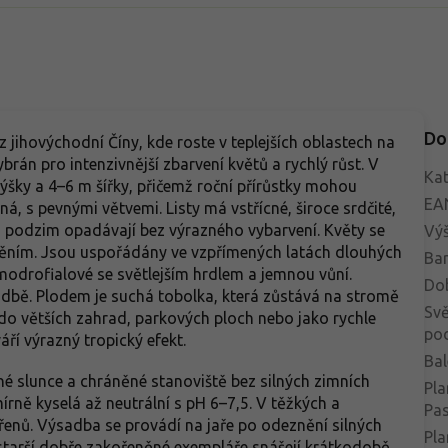
Do
z jihovýchodní Číny, kde roste v teplejších oblastech na
brán pro intenzivnější zbarvení květů a rychlý růst. V
Kat
šky a 4–6 m šířky, přičemž roční přírůstky mohou
EA
á, s pevnými větvemi. Listy má vstřícné, široce srdčité,
a podzim opadávají bez výrazného vybarvení. Květy se
Vý
istěním. Jsou uspořádány ve vzpřímených latách dlouhých
Bar
modrofialové se světlejším hrdlem a jemnou vůní.
Do
adbě. Plodem je suchá tobolka, která zůstává na stromě
Svě
ra do větších zahrad, parkových ploch nebo jako rychle
po
áří výrazný tropický efekt.
Bal
né slunce a chráněné stanoviště bez silných zimních
Pla
írně kyselá až neutrální s pH 6–7,5. V těžkých a
Pa
nů. Výsadba se provádí na jaře po odeznění silných
Pla
, starší dobře zakořeněné exempláře snášejí krátkodobě