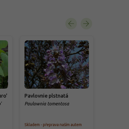
uro'
Pavlovnie plstnatá
Brslen Fo
Gaiety'
'
Paulownia tomentosa
Euonymus f
Gaiety'
Skladem - přeprava naším autem
PŘEDOBJED