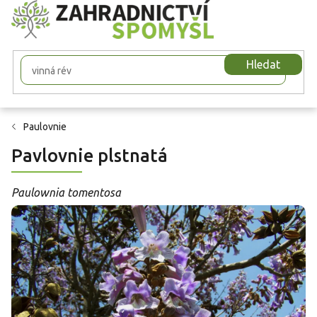
Přejít
na
obsah
Hledat
Paulovnie
Pavlovnie plstnatá
Paulownia tomentosa