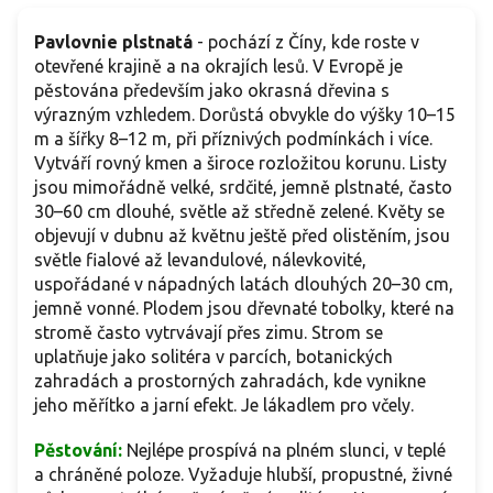
Pavlovnie plstnatá
- pochází z Číny, kde roste v
otevřené krajině a na okrajích lesů. V Evropě je
pěstována především jako okrasná dřevina s
výrazným vzhledem. Dorůstá obvykle do výšky 10–15
m a šířky 8–12 m, při příznivých podmínkách i více.
Vytváří rovný kmen a široce rozložitou korunu. Listy
jsou mimořádně velké, srdčité, jemně plstnaté, často
30–60 cm dlouhé, světle až středně zelené. Květy se
objevují v dubnu až květnu ještě před olistěním, jsou
světle fialové až levandulové, nálevkovité,
uspořádané v nápadných latách dlouhých 20–30 cm,
jemně vonné. Plodem jsou dřevnaté tobolky, které na
stromě často vytrvávají přes zimu. Strom se
uplatňuje jako solitéra v parcích, botanických
zahradách a prostorných zahradách, kde vynikne
jeho měřítko a jarní efekt. Je lákadlem pro včely.
Pěstování:
Nejlépe prospívá na plném slunci, v teplé
a chráněné poloze. Vyžaduje hlubší, propustné, živné