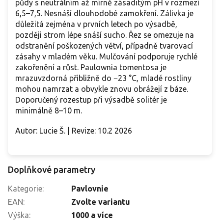
půdy s neutrálním až mírně zásaditým pH v rozmezí
6,5–7,5. Nesnáší dlouhodobé zamokření. Zálivka je
důležitá zejména v prvních letech po výsadbě,
později strom lépe snáší sucho. Řez se omezuje na
odstranění poškozených větví, případně tvarovací
zásahy v mladém věku. Mulčování podporuje rychlé
zakořenění a růst. Paulownia tomentosa je
mrazuvzdorná přibližně do −23 °C, mladé rostliny
mohou namrzat a obvykle znovu obrážejí z báze.
Doporučený rozestup při výsadbě solitér je
minimálně 8–10 m.
Autor: Lucie Š. | Revize: 10.2 2026
Doplňkové parametry
Kategorie
:
Pavlovnie
EAN
:
Zvolte variantu
Výška
:
1000 a více