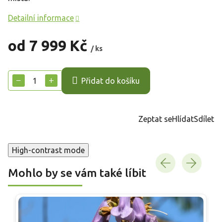
Detailní informace
od
7 999 Kč
/ ks
Měrná
cena:
−
+
Přidat do košíku
Zeptat se
Hlídat
Sdílet
High-contrast mode
Mohlo by se vám také líbit