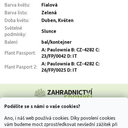
Barva květu
:
Fialová
Barva listu
:
Zelená
Doba květu
:
Duben
,
Květen
Světelné
Slunce
podmínky
:
Balení
:
bal/kontejner
A: Paulownia B: CZ-4282 C:
Plant Passport
:
23/FP/0042 D: IT
A: Paulownia B: CZ-4282 C:
Plant Pasport 2
:
26/FP/0025 D: IT
Z
á
p
a
Podělíte se s námi o vaše cookies?
t
Vše o nákupu
í
Ano, i náš web používá cookies. Díky povolení cookies
vám budeme moct zprostředkovat nevšední zážitek při