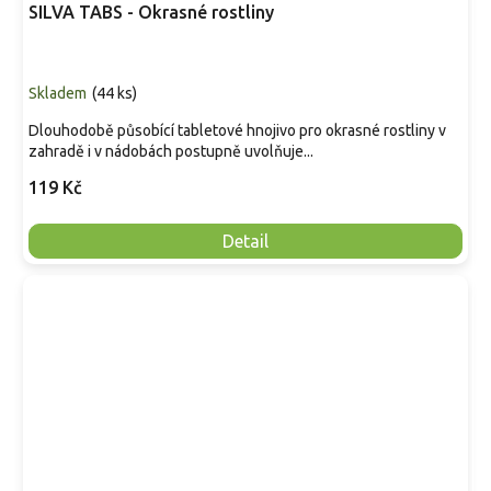
SILVA TABS - Okrasné rostliny
Skladem
(
44 ks
)
Dlouhodobě působící tabletové hnojivo pro okrasné rostliny v
zahradě i v nádobách postupně uvolňuje...
119 Kč
Detail