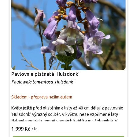
Pavlovnie plstnatá 'Hulsdonk'
P
Paulownia tomentosa 'Hulsdonk'
P
Skladem - přeprava naším autem
S
Květy ještě před olistěním a listy až 40 cm dělají z pavlovnie
J
'Hulsdonk' výrazný solitér. V květnu nese vzpřímené laty
P
fialově modrých, jemně vonných květů a je včelomilná. V
l
dospělosti dorůstá přibližně 8–10 m na výšku i šířku, koruna
l
1 999 Kč
1
/ ks
je polokulatá a vzdušná. Vyzrálé dřevo obvykle snáší kolem
u