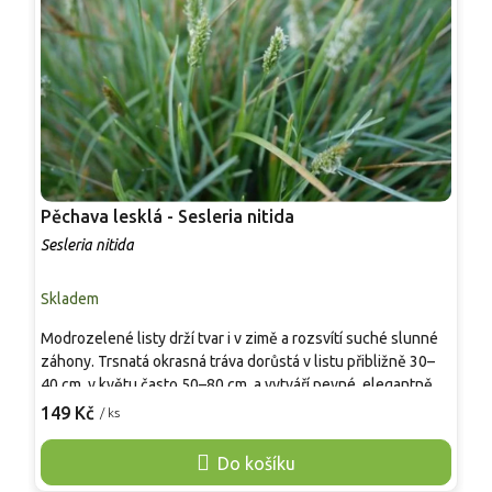
Pěchava lesklá - Sesleria nitida
P
Sesleria nitida
S
Skladem
S
Modrozelené listy drží tvar i v zimě a rozsvítí suché slunné
N
záhony. Trsnatá okrasná tráva dorůstá v listu přibližně 30–
s
40 cm, v květu často 50–80 cm, a vytváří pevné, elegantně
l
vzpřímené trsy. Na jaře se nad olistěním objevují krémově
t
149 Kč
8
/ ks
bílé až stříbřité klásky, které přidají lehký pohyb bez
k
rozpadání. Hodí se do štěrkových výsadeb, skalek, lemů,
s
Do košíku
městských záhonů i k trvalkám s modrými, žlutými a
š