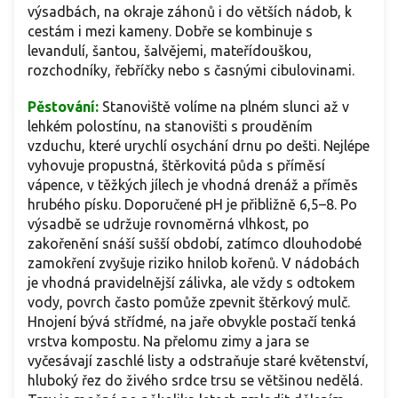
výsadbách, na okraje záhonů i do větších nádob, k
cestám i mezi kameny. Dobře se kombinuje s
levandulí, šantou, šalvějemi, mateřídouškou,
rozchodníky, řebříčky nebo s časnými cibulovinami.
Pěstování:
Stanoviště volíme na plném slunci až v
lehkém polostínu, na stanovišti s prouděním
vzduchu, které urychlí osychání drnu po dešti. Nejlépe
vyhovuje propustná, štěrkovitá půda s příměsí
vápence, v těžkých jílech je vhodná drenáž a příměs
hrubého písku. Doporučené pH je přibližně 6,5–8. Po
výsadbě se udržuje rovnoměrná vlhkost, po
zakořenění snáší sušší období, zatímco dlouhodobé
zamokření zvyšuje riziko hnilob kořenů. V nádobách
je vhodná pravidelnější zálivka, ale vždy s odtokem
vody, povrch často pomůže zpevnit štěrkový mulč.
Hnojení bývá střídmé, na jaře obvykle postačí tenká
vrstva kompostu. Na přelomu zimy a jara se
vyčesávají zaschlé listy a odstraňuje staré květenství,
hluboký řez do živého srdce trsu se většinou nedělá.