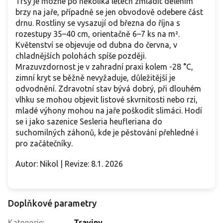
Trsy je možné po několika letech zmladit dělením
brzy na jaře, případně se jen obvodově odebere část
drnu. Rostliny se vysazují od března do října s
rozestupy 35–40 cm, orientačně 6–7 ks na m².
Květenství se objevuje od dubna do června, v
chladnějších polohách spíše později.
Mrazuvzdornost je v zahradní praxi kolem -28 °C,
zimní kryt se běžně nevyžaduje, důležitější je
odvodnění. Zdravotní stav bývá dobrý, při dlouhém
vlhku se mohou objevit listové skvrnitosti nebo rzi,
mladé výhony mohou na jaře poškodit slimáci. Hodí
se i jako sazenice Sesleria heufleriana do
suchomilných záhonů, kde je pěstování přehledné i
pro začátečníky.
Autor: Nikol | Revize: 8.1. 2026
Doplňkové parametry
Kategorie
:
Traviny