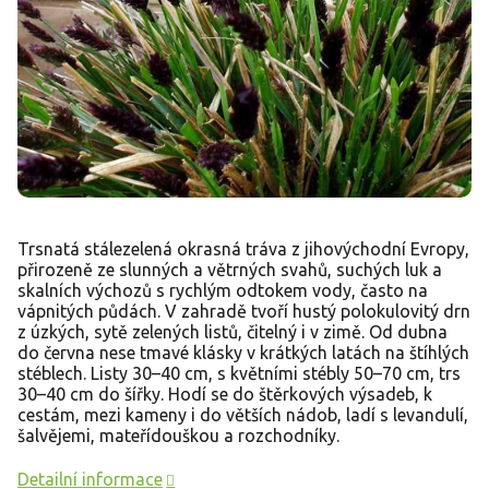
Trsnatá stálezelená okrasná tráva z jihovýchodní Evropy,
přirozeně ze slunných a větrných svahů, suchých luk a
skalních výchozů s rychlým odtokem vody, často na
vápnitých půdách. V zahradě tvoří hustý polokulovitý drn
z úzkých, sytě zelených listů, čitelný i v zimě. Od dubna
do června nese tmavé klásky v krátkých latách na štíhlých
stéblech. Listy 30–40 cm, s květními stébly 50–70 cm, trs
30–40 cm do šířky. Hodí se do štěrkových výsadeb, k
cestám, mezi kameny i do větších nádob, ladí s levandulí,
šalvějemi, mateřídouškou a rozchodníky.
Detailní informace