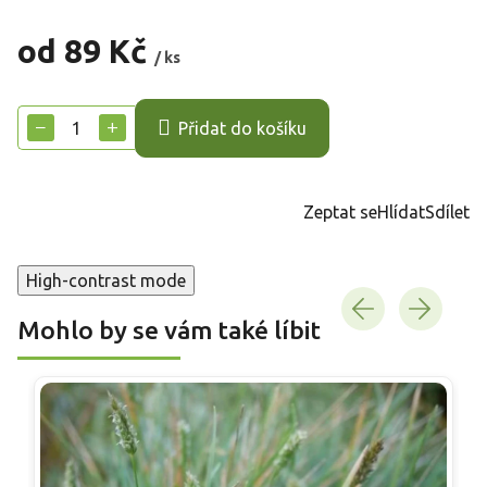
od
89 Kč
/ ks
Měrná
cena:
−
+
Přidat do košíku
Zeptat se
Hlídat
Sdílet
High-contrast mode
Mohlo by se vám také líbit