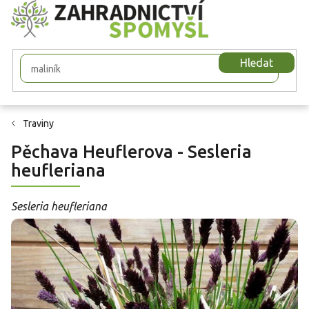
Přejít
na
obsah
Hledat
Traviny
Pěchava Heuflerova - Sesleria
heufleriana
Sesleria heufleriana