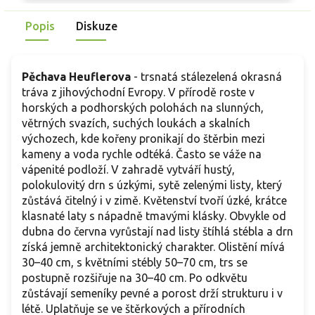
růžovými květy. Po zakořenění dobře snáší sucho, vápnitější
t
půdu a celoročně udržuje čistou strukturu.
k
Popis
Diskuze
Pěchava Heuflerova
- trsnatá stálezelená okrasná
tráva z jihovýchodní Evropy. V přírodě roste v
horských a podhorských polohách na slunných,
větrných svazích, suchých loukách a skalních
výchozech, kde kořeny pronikají do štěrbin mezi
kameny a voda rychle odtéká. Často se váže na
vápenité podloží. V zahradě vytváří hustý,
polokulovitý drn s úzkými, sytě zelenými listy, který
zůstává čitelný i v zimě. Květenství tvoří úzké, krátce
klasnaté laty s nápadně tmavými klásky. Obvykle od
dubna do června vyrůstají nad listy štíhlá stébla a drn
získá jemně architektonický charakter. Olistění mívá
30–40 cm, s květními stébly 50–70 cm, trs se
postupně rozšiřuje na 30–40 cm. Po odkvětu
zůstávají semeníky pevné a porost drží strukturu i v
létě. Uplatňuje se ve štěrkových a přírodních