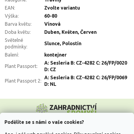
EAN
:
Zvolte variantu
Výška
:
60-80
Barva květu
:
Vínová
Doba květu
:
Duben
,
Květen
,
Červen
Světelné
Slunce
,
Polostín
podmínky
:
Balení
:
kontejner
A: Sesleria B: CZ-4282 C: 26/FP/0020
Plant Passport
:
D: CZ
A: Sesleria B: CZ-4282 C: 26/FP/0069
Plant Passport 2
:
D: NL
Z
á
p
a
Podělíte se s námi o vaše cookies?
t
Vše o nákupu