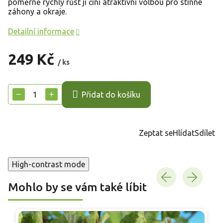
poměrně rychlý růst ji činí atraktivní volbou pro stinné
záhony a okraje.
Detailní informace
249 Kč
/ ks
Měrná
cena:
−
+
Přidat do košíku
Zeptat se
Hlídat
Sdílet
High-contrast mode
Mohlo by se vám také líbit