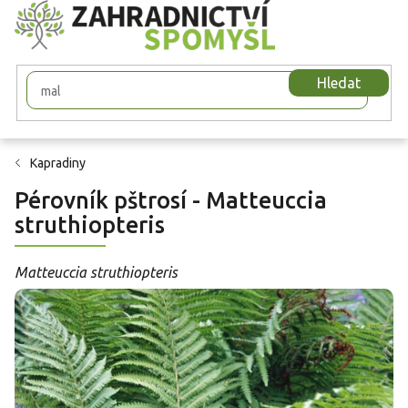
Přejít
na
obsah
Hledat
Kapradiny
Pérovník pštrosí - Matteuccia
struthiopteris
Matteuccia struthiopteris