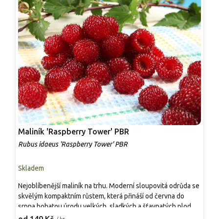
Maliník 'Raspberry Tower' PBR
P
'
Rubus idaeus 'Raspberry Tower' PBR
C
Skladem
S
Nejoblíbenější maliník na trhu. Moderní sloupovitá odrůda se
M
skvělým kompaktním růstem, která přináší od června do
A
srpna bohatou úrodu velkých, sladkých a šťavnatých plodů.
v
Pevné vzpřímené výhony tvoří elegantní habitus bez
j
/ ks