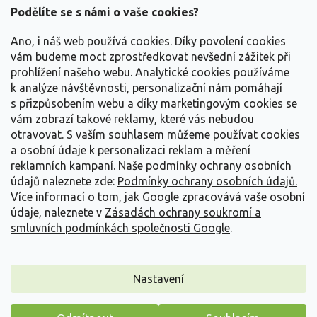
a
Podělíte se s námi o vaše cookies?
t
Vše o nákupu
í
Ano, i náš web používá cookies. Díky povolení cookies
vám budeme moct zprostředkovat nevšední zážitek při
prohlížení našeho webu. Analytické cookies používáme
Informace pro Vás
k analýze návštěvnosti, personalizační nám pomáhají
s přizpůsobením webu a díky marketingovým cookies se
Kontakujte nás
vám zobrazí takové reklamy, které vás nebudou
otravovat.
S vaším souhlasem můžeme používat cookies
a osobní údaje k personalizaci reklam a měření
reklamních kampaní. Naše podmínky ochrany osobních
údajů naleznete zde:
Podmínky ochrany osobních údajů.
Více informací o tom, jak Google zpracovává vaše osobní
údaje, naleznete v
Zásadách ochrany soukromí a
smluvních podmínkách společnosti Google
.
Vytvořil Shoptet
Nastavení
Copyright 2026
Zahradnictví Spomyšl
. Všechna práva