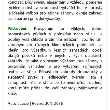
kontrast. Díky svému elegantnímu vzhledu, poměrně
rychlému růstu a schopnosti vytvářet husté porosty
je ideální volbou pro stinné záhony, okraje zahrad,
lesní partie i přírodní výsadby.
Pěstování:
Prosperuje na vlhkých, dobře
propustných půdách v polostínu nebo stínu. Je
odolný vůči chladu a zimním mrazům, což ho činí
vhodným do různých klimatických podmínek. Je
ideální pro výsadbu v lesních zahradách, podél
okrajů potoků nebo v jiných vlhkých oblastech
zahrady. Je také oblíbeným výběrem pro záhony s
přírodním vzhledem a pro vytváření zajímavých
textur ve stínu. Přináší do zahrady dramatický a
elegantní prvek s jedinečným tvarem listů a
schopností růst v stínu. Je to nenáročná rostlina,
která může přidat do vaší zahrady zajímavost a
krásu.
Autor: Lucie | Revize: 30.1. 2026