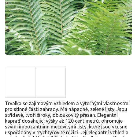
Trvalka se zajímavým vzhledem a výtečnými vlastnostmi
pro stinné části zahrady. Má nápadné, zelené listy. Jsou
střídavé, tvoří široký, obloukovitý přesah. Elegantní
kapraď dosahující výšky až 120 centimetrů, ohromuje
svými impozantními mečovitými listy, které jsou vkusně
uspořádány v trychtýřovité růžici. Její elegantní vzhled a