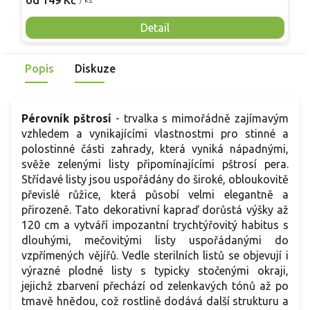
od 149 Kč
o
nutnosti opory, ideální pro nádoby, balkony i malé zahrady.
n
Mrazuvzdornost do −25 °C a spolehlivá vitalita z něj dělají
V
Detail
skvělou volbu pro každého pěstitele.
Popis
Diskuze
Pérovník pštrosí
- trvalka s mimořádně zajímavým
vzhledem a vynikajícími vlastnostmi pro stinné a
polostinné části zahrady, která vyniká nápadnými,
svěže zelenými listy připomínajícími pštrosí pera.
Střídavé listy jsou uspořádány do široké, obloukovitě
převislé růžice, která působí velmi elegantně a
přirozeně. Tato dekorativní kapraď dorůstá výšky až
120 cm a vytváří impozantní trychtýřovitý habitus s
dlouhými, mečovitými listy uspořádanými do
vzpřímených vějířů. Vedle sterilních listů se objevují i
výrazné plodné listy s typicky stočenými okraji,
jejichž zbarvení přechází od zelenkavých tónů až po
tmavě hnědou, což rostlině dodává další strukturu a