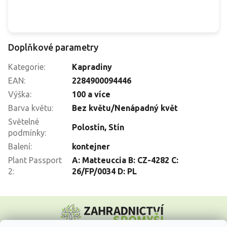
Doplňkové parametry
Kategorie
:
Kapradiny
EAN
:
2284900094446
Výška
:
100 a více
Barva květu
:
Bez květu/Nenápadný květ
Světelné
Polostín
,
Stín
podmínky
:
Balení
:
kontejner
Plant Passport
A: Matteuccia B: CZ-4282 C:
2
:
26/FP/0034 D: PL
Z
á
p