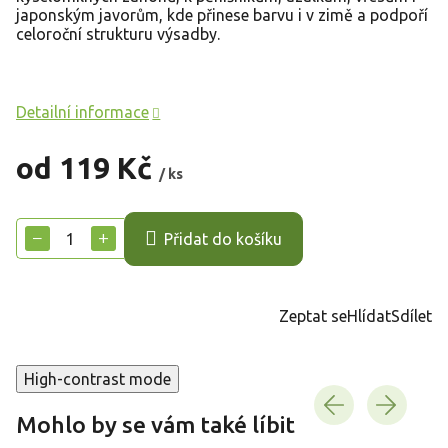
japonským javorům, kde přinese barvu i v zimě a podpoří
celoroční strukturu výsadby.
Detailní informace
od
119 Kč
/ ks
Měrná
cena:
−
+
Přidat do košíku
Zeptat se
Hlídat
Sdílet
High-contrast mode
Mohlo by se vám také líbit