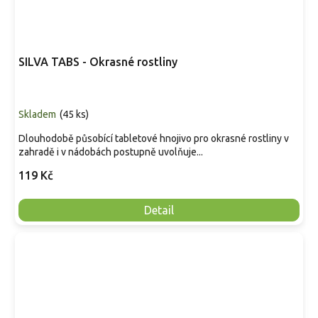
SILVA TABS - Okrasné rostliny
Skladem
(
45 ks
)
Dlouhodobě působící tabletové hnojivo pro okrasné rostliny v
zahradě i v nádobách postupně uvolňuje...
119 Kč
Detail