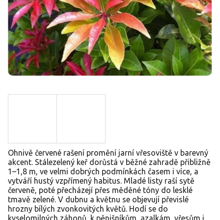
Ohnivě červené rašení promění jarní vřesoviště v barevný
akcent. Stálezelený keř dorůstá v běžné zahradě přibližně
1–1,8 m, ve velmi dobrých podmínkách časem i více, a
vytváří hustý vzpřímený habitus. Mladé listy raší sytě
červeně, poté přecházejí přes měděné tóny do lesklé
tmavě zelené. V dubnu a květnu se objevují převislé
hrozny bílých zvonkovitých květů. Hodí se do
kyselomilných záhonů, k pěnišníkům, azalkám, vřesům i