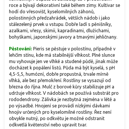
roce a bývají dekorativní také během zimy. Kultivar se
hodí do vřesovišť, kyselomilných záhonů,
polostinných předzahrádek, větších nádob i jako
stálezelený prvek u vstupu. Dobře ladí s pěnišníky,
azalkami, vřesy, skimii, kapradinami, dlužichami,
bohyškami, japonskými javory a tmavými jehličnany.
Pěstování:
Pieris se pěstuje v polostínu, případně v
lehčím stínu, kde má stabilnější vlhkost. Plné slunce
mu vyhovuje jen ve vlhké a studené půdě, jinak může
docházet k popálení listů. Půda má být kyselá, s pH
4,5-5,5, humózní, dobře propustná, trvale mírně
vlhká, ale bez přemokření. Rostliny se vysazují od
března do října. Mulč z borové kůry stabilizuje pH a
udržuje vlhkost. V nádobách se používá substrát pro
rododendrony. Zálivka je nezbytná zejména v létě a
po výsadbě. Hnojení se provádí nízkými dávkami
hnojiv určených pro kyselomilné rostliny. Řez není
obvykle nutný, po odkvětu je možné odstranit
odkvetlá květenství nebo upravit tvar.