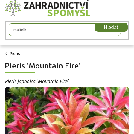
Přejít
na
obsah
Hledat
Pieris
Pieris 'Mountain Fire'
Pieris japonica 'Mountain Fire'