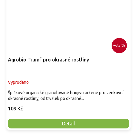
–35 %
Agrobio Trumf pro okrasné rostliny
Vyprodáno
Špičkové organické granulované hnojivo určené pro venkovní
okrasné rostliny, od trvalek po okrasné...
109 Kč
Detail