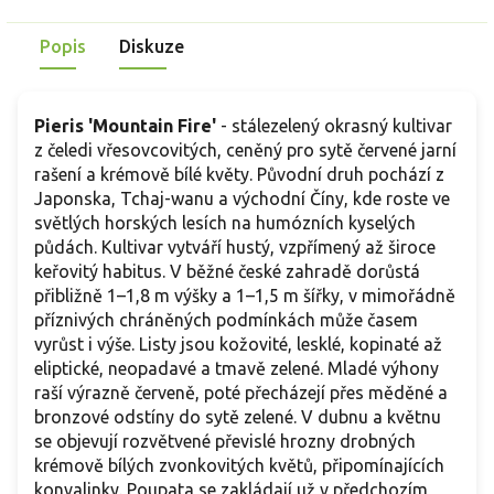
Popis
Diskuze
Pieris 'Mountain Fire'
- stálezelený okrasný kultivar
z čeledi vřesovcovitých, ceněný pro sytě červené jarní
rašení a krémově bílé květy. Původní druh pochází z
Japonska, Tchaj-wanu a východní Číny, kde roste ve
světlých horských lesích na humózních kyselých
půdách. Kultivar vytváří hustý, vzpřímený až široce
keřovitý habitus. V běžné české zahradě dorůstá
přibližně 1–1,8 m výšky a 1–1,5 m šířky, v mimořádně
příznivých chráněných podmínkách může časem
vyrůst i výše. Listy jsou kožovité, lesklé, kopinaté až
eliptické, neopadavé a tmavě zelené. Mladé výhony
raší výrazně červeně, poté přecházejí přes měděné a
bronzové odstíny do sytě zelené. V dubnu a květnu
se objevují rozvětvené převislé hrozny drobných
krémově bílých zvonkovitých květů, připomínajících
konvalinky. Poupata se zakládají už v předchozím