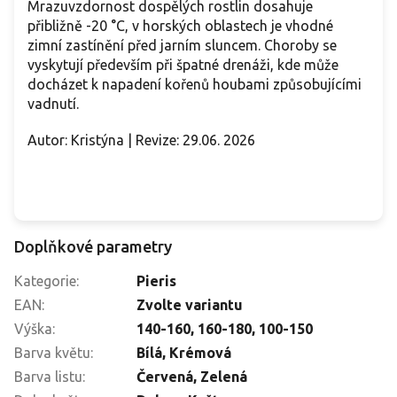
Mrazuvzdornost dospělých rostlin dosahuje
přibližně -20 °C, v horských oblastech je vhodné
zimní zastínění před jarním sluncem. Choroby se
vyskytují především při špatné drenáži, kde může
docházet k napadení kořenů houbami způsobujícími
vadnutí.
Autor: Kristýna | Revize: 29.06. 2026
Doplňkové parametry
Kategorie
:
Pieris
EAN
:
Zvolte variantu
Výška
:
140-160
,
160-180
,
100-150
Barva květu
:
Bílá
,
Krémová
Barva listu
:
Červená, Zelená