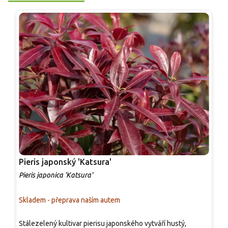
Pieris japonský 'Katsura'
P
Pieris japonica 'Katsura'
P
Skladem - přeprava naším autem
S
Stálezelený kultivar pierisu japonského vytváří hustý,
S