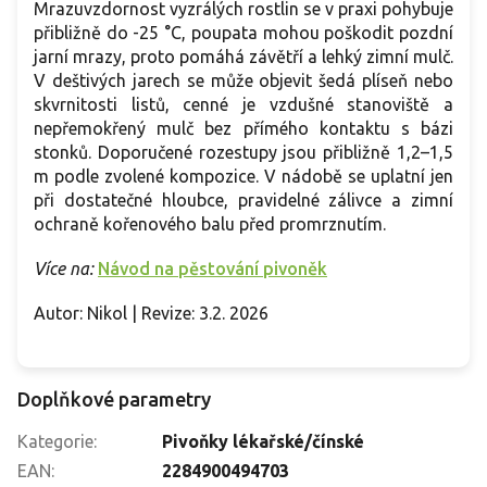
Mrazuvzdornost vyzrálých rostlin se v praxi pohybuje
přibližně do -25 °C, poupata mohou poškodit pozdní
jarní mrazy, proto pomáhá závětří a lehký zimní mulč.
V deštivých jarech se může objevit šedá plíseň nebo
skvrnitosti listů, cenné je vzdušné stanoviště a
nepřemokřený mulč bez přímého kontaktu s bázi
stonků. Doporučené rozestupy jsou přibližně 1,2–1,5
m podle zvolené kompozice. V nádobě se uplatní jen
při dostatečné hloubce, pravidelné zálivce a zimní
ochraně kořenového balu před promrznutím.
Více na:
Návod na pěstování pivoněk
Autor: Nikol | Revize: 3.2. 2026
Doplňkové parametry
Kategorie
:
Pivoňky lékařské/čínské
EAN
:
2284900494703