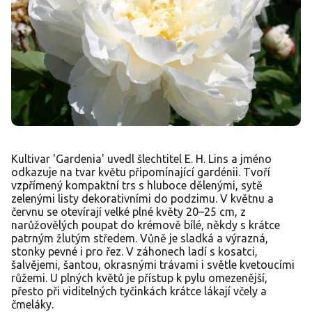
Kultivar 'Gardenia' uvedl šlechtitel E. H. Lins a jméno
odkazuje na tvar květu připomínající gardénii. Tvoří
vzpřímený kompaktní trs s hluboce dělenými, sytě
zelenými listy dekorativními do podzimu. V květnu a
červnu se otevírají velké plné květy 20–25 cm, z
narůžovělých poupat do krémově bílé, někdy s krátce
patrným žlutým středem. Vůně je sladká a výrazná,
stonky pevné i pro řez. V záhonech ladí s kosatci,
šalvějemi, šantou, okrasnými trávami i světle kvetoucími
růžemi. U plných květů je přístup k pylu omezenější,
přesto při viditelných tyčinkách krátce lákají včely a
čmeláky.