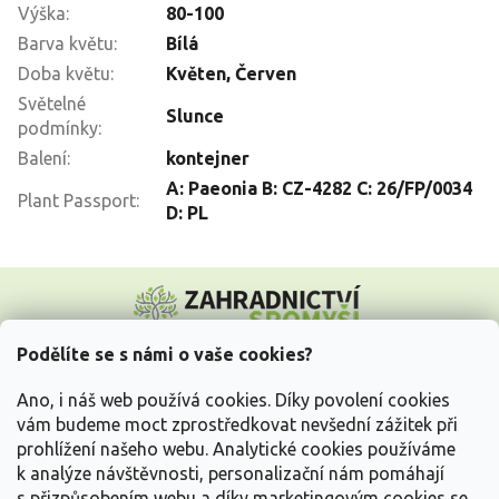
Výška
:
80-100
Barva květu
:
Bílá
Doba květu
:
Květen
,
Červen
Světelné
Slunce
podmínky
:
Balení
:
kontejner
A: Paeonia B: CZ-4282 C: 26/FP/0034
Plant Passport
:
D: PL
Z
á
p
a
Podělíte se s námi o vaše cookies?
t
Vše o nákupu
í
Ano, i náš web používá cookies. Díky povolení cookies
vám budeme moct zprostředkovat nevšední zážitek při
prohlížení našeho webu. Analytické cookies používáme
Informace pro Vás
k analýze návštěvnosti, personalizační nám pomáhají
s přizpůsobením webu a díky marketingovým cookies se