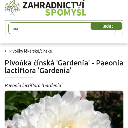
Přejít
na
obsah
Hledat
Pivoňky lékařské/čínské
Pivoňka čínská 'Gardenia' - Paeonia
lactiflora 'Gardenia'
Paeonia lactiflora 'Gardenia'