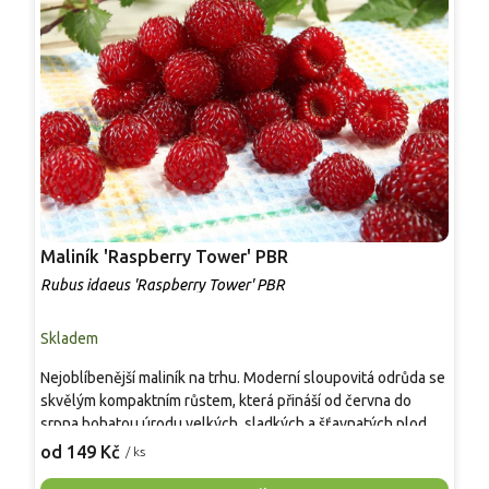
Maliník 'Raspberry Tower' PBR
P
'
Rubus idaeus 'Raspberry Tower' PBR
C
Skladem
S
Nejoblíbenější maliník na trhu. Moderní sloupovitá odrůda se
M
skvělým kompaktním růstem, která přináší od června do
A
srpna bohatou úrodu velkých, sladkých a šťavnatých plodů.
v
Pevné vzpřímené výhony tvoří elegantní habitus bez
j
od 149 Kč
o
/ ks
nutnosti opory, ideální pro nádoby, balkony i malé zahrady.
n