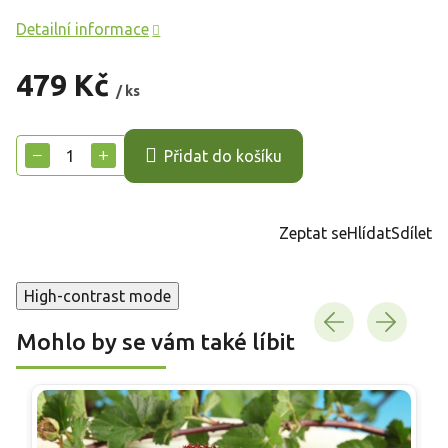
Detailní informace
479 Kč
/ ks
Měrná
cena:
−
+
Přidat do košíku
Zeptat se
Hlídat
Sdílet
High-contrast mode
Mohlo by se vám také líbit