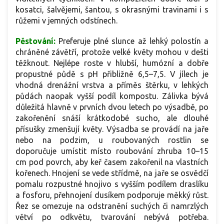
kosatci, šalvějemi, šantou, s okrasnými travinami i s
růžemi v jemných odstínech.
Pěstování:
Preferuje plné slunce až lehký polostín a
chráněné závětří, protože velké květy mohou v dešti
těžknout. Nejlépe roste v hlubší, humózní a dobře
propustné půdě s pH přibližně 6,5–7,5. V jílech je
vhodná drenážní vrstva a příměs štěrku, v lehkých
půdách naopak vyšší podíl kompostu. Zálivka bývá
důležitá hlavně v prvních dvou letech po výsadbě, po
zakořenění snáší krátkodobé sucho, ale dlouhé
přísušky zmenšují květy. Výsadba se provádí na jaře
nebo na podzim, u roubovaných rostlin se
doporučuje umístit místo roubování zhruba 10–15
cm pod povrch, aby keř časem zakořenil na vlastních
kořenech. Hnojení se vede střídmě, na jaře se osvědčí
pomalu rozpustné hnojivo s vyšším podílem draslíku
a fosforu, přehnojení dusíkem podporuje měkký růst.
Řez se omezuje na odstranění suchých či namrzlých
větví po odkvětu, tvarování nebývá potřeba.