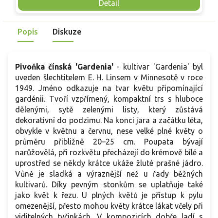
Mrazuvzdornost do −25 °C a spolehlivá vitalita z něj dělají
V
Detail
skvělou volbu pro každého pěstitele.
Popis
Diskuze
Pivoňka čínská 'Gardenia'
- kultivar 'Gardenia' byl
uveden šlechtitelem E. H. Linsem v Minnesotě v roce
1949. Jméno odkazuje na tvar květu připomínající
gardénii. Tvoří vzpřímený, kompaktní trs s hluboce
dělenými, sytě zelenými listy, který zůstává
dekorativní do podzimu. Na konci jara a začátku léta,
obvykle v květnu a červnu, nese velké plné květy o
průměru přibližně 20–25 cm. Poupata bývají
narůžovělá, při rozkvětu přecházejí do krémově bílé a
uprostřed se někdy krátce ukáže žluté prašné jádro.
Vůně je sladká a výraznější než u řady běžných
kultivarů. Díky pevným stonkům se uplatňuje také
jako květ k řezu. U plných květů je přístup k pylu
omezenější, přesto mohou květy krátce lákat včely při
viditelných tyčinkách. V kompozicích dobře ladí s