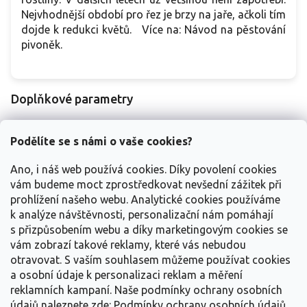
Nejvhodnější období pro řez je brzy na jaře, ačkoli tím
dojde k redukci květů. Více na: Návod na pěstování
pivoněk.
Doplňkové parametry
Kategorie
:
Pivoňky
Podělíte se s námi o vaše cookies?
EAN
:
2284900106071
Návod na pěstování pivoněk - /navody-na-
Ano, i náš web používá cookies. Díky povolení cookies
Návod na
pestovani-trvalek/navod-na-pestovani-
vám budeme moct zprostředkovat nevšední zážitek při
pěstování
:
pivonek/
prohlížení našeho webu. Analytické cookies používáme
Balení
:
kontejner C2
k analýze návštěvnosti, personalizační nám pomáhají
s přizpůsobením webu a díky marketingovým cookies se
Položka byla vyprodána…
vám zobrazí takové reklamy, které vás nebudou
otravovat.
S vaším souhlasem můžeme používat cookies
Z
a osobní údaje k personalizaci reklam a měření
á
reklamních kampaní. Naše podmínky ochrany osobních
p
údajů naleznete zde:
Podmínky ochrany osobních údajů.