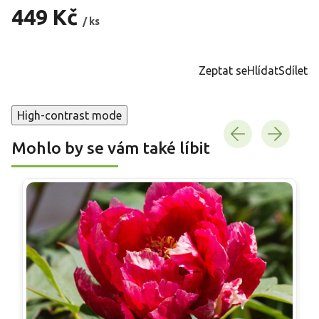
449 Kč
/ ks
Měrná
cena:
Zeptat se
Hlídat
Sdílet
High-contrast mode
Mohlo by se vám také líbit