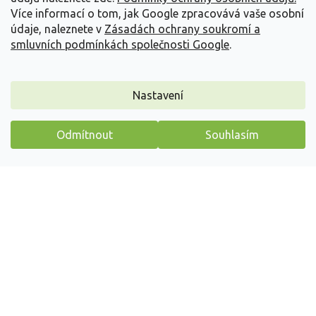
a
Více informací o tom, jak Google zpracovává vaše osobní
t
údaje, naleznete v
Zásadách ochrany soukromí a
Vše o nákupu
í
smluvních podmínkách společnosti Google
.
Informace pro Vás
Nastavení
Kontakujte nás
Odmítnout
Souhlasím
Máme pro vás malý dárek
Vytvořil Shoptet
Copyright 2026
Zahradnictví Spomyšl
. Všechna práva