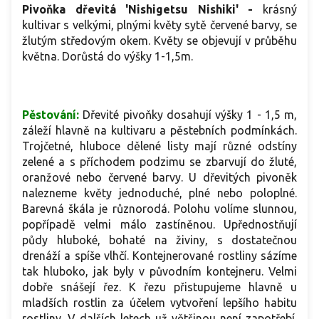
Pivoňka dřevitá 'Nishigetsu Nishiki' -
krásný
nádech.
kultivar s velkými, plnými květy sytě červené barvy, se
žlutým středovým okem. Květy se objevují v průběhu
května. Dorůstá do výšky 1-1,5m.
Pěstování:
Dřevité pivoňky dosahují výšky 1 - 1,5 m,
záleží hlavně na kultivaru a pěstebních podmínkách.
Trojčetné, hluboce dělené listy mají různé odstíny
zelené a s příchodem podzimu se zbarvují do žluté,
oranžové nebo červené barvy. U dřevitých pivoněk
nalezneme květy jednoduché, plné nebo poloplné.
Barevná škála je různorodá. Polohu volíme slunnou,
popřípadě velmi málo zastíněnou. Upřednostňují
půdy hluboké, bohaté na živiny, s dostatečnou
drenáží a spíše vlhčí. Kontejnerované rostliny sázíme
tak hluboko, jak byly v původním kontejneru. Velmi
dobře snášejí řez. K řezu přistupujeme hlavně u
mladších rostlin za účelem vytvoření lepšího habitu
rostliny. V dalších letech už většinou není zapotřebí.