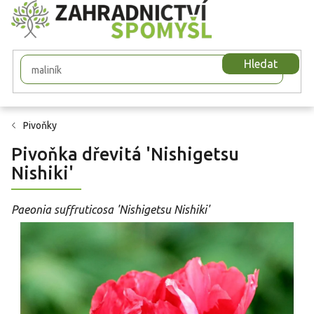
Přejít
na
obsah
Hledat
Pivoňky
Pivoňka dřevitá 'Nishigetsu
Nishiki'
Paeonia suffruticosa 'Nishigetsu Nishiki'