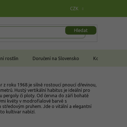
CZK
Hledat
í rostlin
Doručení na Slovensko
Kontakt
r z roku 1968 je silně rostoucí pnoucí dřevinou,
metrů. Hustý vertikální habitus je ideální pro
ou pergoly či ploty. Od června do září bohatě
ými květy v modrofialové barvě s
 středovým pruhem. Jde o vitální a elegantní
o kultivar nabízí.