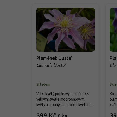
Plamének 'Justa'
Pla
Clematis 'Justa'
Clem
Skladem
Skl
Velkokvětý popínavý plamének s
Komp
velkými světle modrofialovými
plam
květy a dlouhým obdobím kvetení.
květ
Díky jemnému zbarvení se výborně
kvet
399 Kč
39
/ ks
hodí na pergoly, treláže, ploty i do
ideá