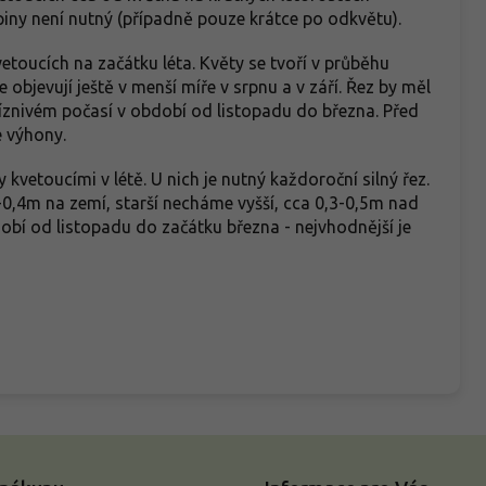
upiny není nutný (případně pouze krátce po odkvětu).
etoucích na začátku léta. Květy se tvoří v průběhu
objevují ještě v menší míře v srpnu a v září. Řez by měl
íznivém počasí v období od listopadu do března. Před
é výhony.
kvetoucími v létě. U nich je nutný každoroční silný řez.
-0,4m na zemí, starší necháme vyšší, cca 0,3-0,5m nad
obí od listopadu do začátku března - nejvhodnější je