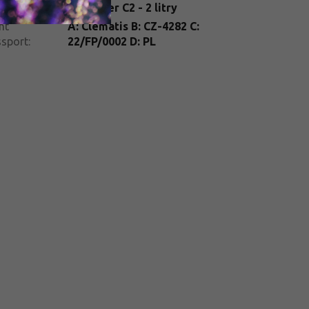
ení
:
kontejner C2 - 2 litry
žují
nt
A: Clematis B: CZ-4282 C:
 se
ssport
:
22/FP/0002 D: PL
eři a
ty.