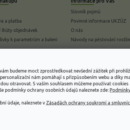
 nákupu
Informace pro Vás
Slovník pojmů
a a platba
Povinné informace UKZÚZ
 lhůty objednávek
O nás
livky k parametrům a balení
Návody na pěstování rostli
pení od kupní smlouvy
mace
s vám budeme moct zprostředkovat nevšední zážitek při prohlí
ace o ochraně osobních
, personalizační nám pomáhají s přizpůsobením webu a díky 
udou otravovat.
S vaším souhlasem můžeme používat cookies 
dní podmínky
aše podmínky ochrany osobních údajů naleznete zde:
Podmínky
bní údaje, naleznete v
Zásadách ochrany soukromí a smluvní