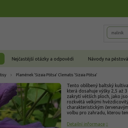
Nejčastější otázky a odpovědi
Návody na pěstován
tisy
Plamének 'Sizaia Ptitsa'
Clematis 'Sizaia Ptitsa'
Tento oblíbený baltský kultiva
která dosahuje výšky 2,5 až 3 
zakrytí větších ploch, jako js
rozkvétá velkými hvězdicovit
charakteristickým červenavým
volbu pro zahradu, kterou tent
Detailní informace