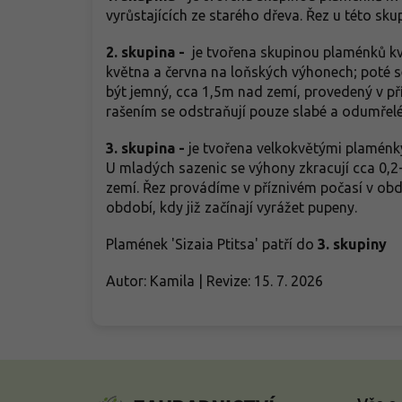
vyrůstajících ze starého dřeva. Řez u této sk
2. skupina -
je tvořena skupinou plaménků kv
května a června na loňských výhonech; poté se 
být jemný, cca 1,5m nad zemí, provedený v př
rašením se odstraňují pouze slabé a odumřel
3. skupina -
je tvořena velkokvětými plaménky 
U mladých sazenic se výhony zkracují cca 0,2
zemí. Řez provádíme v příznivém počasí v obd
období, kdy již začínají vyrážet pupeny.
Plamének 'Sizaia Ptitsa' patří do
3. skupiny
Autor: Kamila | Revize: 15. 7. 2026
Z
á