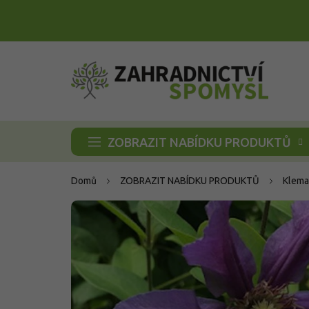
Přejít
na
obsah
ZOBRAZIT NABÍDKU PRODUKTŮ
Domů
ZOBRAZIT NABÍDKU PRODUKTŮ
Klema