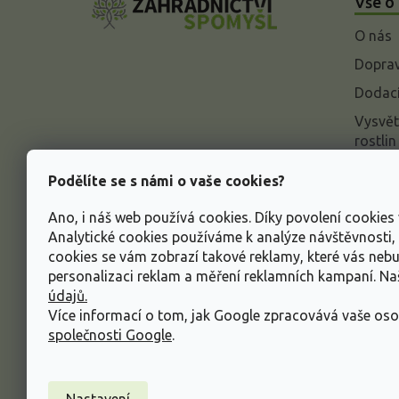
Vše o
p
a
O nás
t
í
Doprav
Dodací
Vysvět
rostlin
Odstou
Podělíte se s námi o vaše cookies?
Rekla
Ano, i náš web používá cookies. Díky povolení cookie
Inform
Analytické cookies používáme k analýze návštěvnosti
údajů
cookies se vám zobrazí takové reklamy, které vás neb
Obcho
personalizaci reklam a měření reklamních kampaní. N
údajů.
Více informací o tom, jak Google zpracovává vaše oso
společnosti Google
.