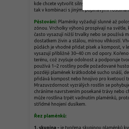
leva
kde chcete vytvořit silný a zároveň elegantní
komp
tak v kombinaci s jinými popínavými rostlinam
Pěstování:
Plaménky vyžadují slunné až polos
zónou. Vrcholky výhonů prospívají na světle, k
často vysazují nižší trvalky nebo se používá 
dostatkem živin a stálou, mírnou vlhkostí. Vh
půdách je vhodné přidat písek a kompost, v l
vysazují přibližně 30–40 cm od opory. Kořen
terénu, což zvyšuje odolnost a podporuje tv
používá 1–2 rostliny podle požadované husto
později plamének krátkodobé sucho snáší, del
přidává kompost nebo hnojivo pro kvetoucí tr
Mrazuvzdornost vyzrálých rostlin se pohybuje
chráníme navrstvením posekané trávy nebo chv
může rostlina trpět vadnutím plaménků, prot
střídmé hnojení dusíkem.
Řez plaménků:
1. skupina -
je tvořena skupinou plaménků kv