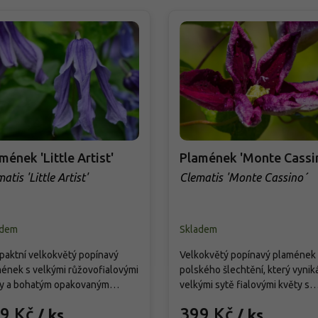
mének 'Little Artist'
Plamének 'Monte Cassi
atis 'Little Artist'
Clematis 'Monte Cassino´
adem
Skladem
aktní velkokvětý popínavý
Velkokvětý popínavý plamének
ének s velkými růžovofialovými
polského šlechtění, který vynik
y a bohatým opakovaným
velkými sytě fialovými květy s
ením. Díky menšímu vzrůstu je
tmavším středovým pruhem,
9 Kč
399 Kč
/ ks
/ ks
lní pro pěstování v nádobách,
bohatým a dlouhým kvetením i