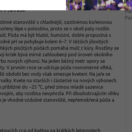
ndulemi nebo dalšími
souplodí, která přetrvávají na
Bal
 barevný akcent, a vynikne jak samostatně na konstrukci,
aktními plaménky.
rostlině až do podzimu a prodlu
i v zahradě.
Pla
její okrasnou hodnotu. Výborně
Pa
hodí na pergoly, treláže, ploty,
tinné stanoviště s chladnější, zastíněnou kořenovou
oblouky i obelisky. Krásně se
ořeny lépe v polostínu, proto se v okolí paty rostlin
kombinuje s popínavými růžemi,
mulč. Půda má být hlubší, humózní, dobře propustná s
světlými plaménky i okrasnými k
odné pH se pohybuje kolem 6–7. V těžších jílovitých
vytváří výrazné barevné kontras
ehkých písčitých půdách pomáhá mulč z kůry. Rostliny se
ový krček bývá mírně zahloubený pod úroveň okolního
orbu nových výhonů. Na jeden běžný metr opory se
ty. V prvním roce se udržuje půda rovnoměrně vlhká,
ší období bez vody však omezuje kvetení. Na jaře se
valky. Kvete na starších i částečně na nových výhonech.
 přibližně do −25 °C, před zimou mladé sazenice
ojím, aby rostlina nevymrzla. Při dlouhotrvajícím vlhku
o je vhodné vzdušné stanoviště, nepřemokřená půda a
etoucích cca od května na krátkých letorostech