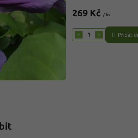
269 Kč
/ ks
Měrná
cena:
−
+
Přidat d
bit