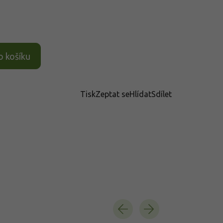
o košíku
Tisk
Zeptat se
Hlídat
Sdílet