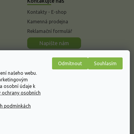
Kontakujte nás
Kontakty - E-shop
Kamenná prodejna
Reklamační formulář
n
Napište nám
Odmítnout
Souhlasím
žení našeho webu.
marketingovým
a osobní údaje k
 ochrany osobních
ch podmínkách