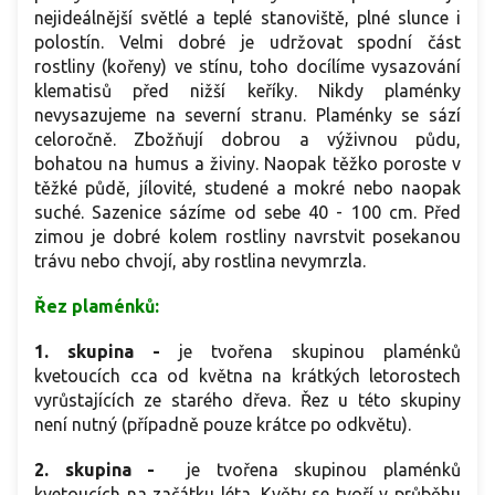
nejideálnější světlé a teplé stanoviště, plné slunce i
polostín. Velmi dobré je udržovat spodní část
rostliny (kořeny) ve stínu, toho docílíme vysazování
klematisů před nižší keříky. Nikdy plaménky
nevysazujeme na severní stranu. Plaménky se sází
celoročně. Zbožňují dobrou a výživnou půdu,
bohatou na humus a živiny. Naopak těžko poroste v
těžké půdě, jílovité, studené a mokré nebo naopak
suché. Sazenice sázíme od sebe 40 - 100 cm. Před
zimou je dobré kolem rostliny navrstvit posekanou
trávu nebo chvojí, aby rostlina nevymrzla.
Řez plaménků:
1. skupina -
je tvořena skupinou plaménků
kvetoucích cca od května na krátkých letorostech
vyrůstajících ze starého dřeva. Řez u této skupiny
není nutný (případně pouze krátce po odkvětu).
2. skupina -
je tvořena skupinou plaménků
kvetoucích na začátku léta. Květy se tvoří v průběhu