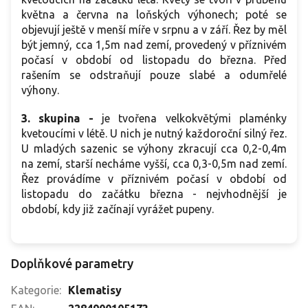
května a června na loňských výhonech; poté se
objevují ještě v menší míře v srpnu a v září. Řez by měl
být jemný, cca 1,5m nad zemí, provedený v příznivém
počasí v období od listopadu do března. Před
rašením se odstraňují pouze slabé a odumřelé
výhony.
3. skupina -
je tvořena velkokvětými plaménky
kvetoucími v létě. U nich je nutný každoroční silný řez.
U mladých sazenic se výhony zkracují cca 0,2-0,4m
na zemí, starší necháme vyšší, cca 0,3-0,5m nad zemí.
Řez provádíme v příznivém počasí v období od
listopadu do začátku března - nejvhodnější je
období, kdy již začínají vyrážet pupeny.
Doplňkové parametry
Kategorie
:
Klematisy