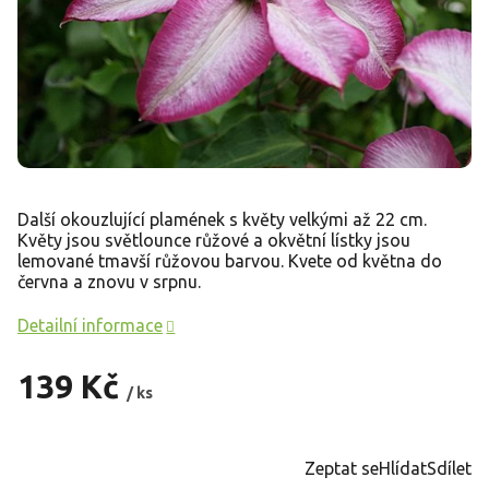
Další okouzlující plamének s květy velkými až 22 cm.
Květy jsou světlounce růžové a okvětní lístky jsou
lemované tmavší růžovou barvou. Kvete od května do
června a znovu v srpnu.
Detailní informace
139 Kč
/ ks
Měrná
cena:
Zeptat se
Hlídat
Sdílet