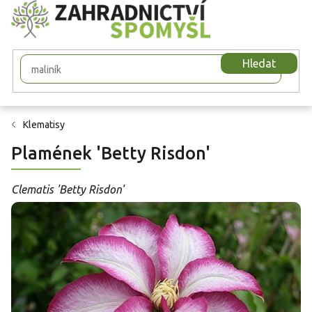
Přejít
na
obsah
Hledat
Klematisy
Plamének 'Betty Risdon'
Clematis 'Betty Risdon'