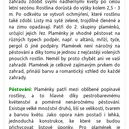
pergoly, treláže, ploty, oblouky i obelisky, stejně jako k
o
zahradu zdobit svými nádhernými květy po celou
pěstování ve větších nádobách. Krásně se kombinuje s
p
letní sezónu. Rostlina dorůstá do výšky kolem 2,5 - 3
popínavými růžemi, světlými plaménky i okrasnými keři a
o
m. Po odkvětu se vytvoří ochmýření, které rostlinu
vytváří výrazné barevné kontrasty.
p
také zdobí. Listy má sytě zelené, trojdílně členěné a
p
na zimu opadávají.
Patří do 2. skupiny plaménků,
p
určující jejich řez. Plaménky je vhodné pěstovat na
různých typech podpěr, např. u altánů, mříží, tyče,
pergol či jiné podpěry. Plamének není náročný na
pěstování a díky tomu je jednou z nejčastěji volených
pnoucích rostlin. Neměl by proto chybět ani ve vaší
zahradě. Plamének je celkově zajímavým prvkem do
zahrad, přináší barvu a romantický vzhled do každé
zahrady.
Pěstování:
Plaménky patří mezi oblíbené popínavé
rostliny, a to hlavně díky pestrobarevnému
květenství a poměrně nenáročnému pěstování.
Existuje velké množství druhů, liší se velikostí, tvarem
a barvou květu. Jako opora nám postačí i lehká,
jednoduchá konstrukce, ke které se budou
přichycovat listové úponky. Pro plamének je