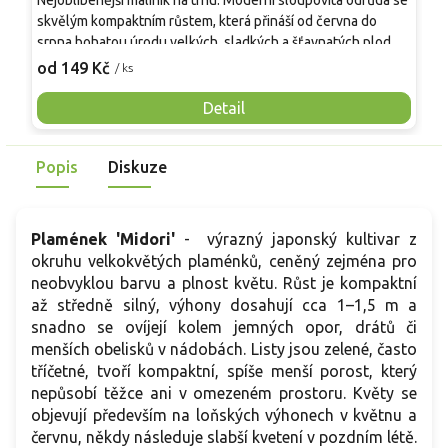
Nejoblíbenější maliník na trhu. Moderní sloupovitá odrůda se
M
skvělým kompaktním růstem, která přináší od června do
A
srpna bohatou úrodu velkých, sladkých a šťavnatých plodů.
v
Pevné vzpřímené výhony tvoří elegantní habitus bez
j
od 149 Kč
o
/ ks
nutnosti opory, ideální pro nádoby, balkony i malé zahrady.
n
Mrazuvzdornost do −25 °C a spolehlivá vitalita z něj dělají
V
Detail
skvělou volbu pro každého pěstitele.
Popis
Diskuze
Plamének 'Midori'
- výrazný japonský kultivar z
okruhu velkokvětých plaménků, ceněný zejména pro
neobvyklou barvu a plnost květu. Růst je kompaktní
až středně silný, výhony dosahují cca 1–1,5 m a
snadno se ovíjejí kolem jemných opor, drátů či
menších obelisků v nádobách. Listy jsou zelené, často
tříčetné, tvoří kompaktní, spíše menší porost, který
nepůsobí těžce ani v omezeném prostoru. Květy se
objevují především na loňských výhonech v květnu a
červnu, někdy následuje slabší kvetení v pozdním létě.