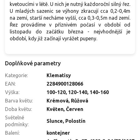
kvetoucími v létě. U nich je nutný každoroční silný řez.
U mladých sazenic se výhony zkracují cca 0,2-0,4m
na zemí, starší necháme vyšší, cca 0,3-0,5m nad zemí.
Řez provádíme v příznivém počasí v období od
listopadu do začátku března - nejvhodnější je
období, kdy již začínají vyrážet pupeny.
Doplňkové parametry
Kategorie
:
Klematisy
EAN
:
2284900128066
Výška
:
100-120
,
120-140
,
140-160
Barva květu
:
Krémová
,
Růžová
Doba květu
:
Květen
,
Červen
Světelné
Slunce
,
Polostín
podmínky
:
Balení
:
kontejner