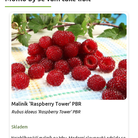
Maliník 'Raspberry Tower' PBR
P
'
Rubus idaeus 'Raspberry Tower' PBR
C
Skladem
S