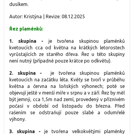
dusíkem.
Autor: Kristýna | Revize: 08.12.2025
Řez plaménků:
1. skupina -
je tvořena skupinou plaménků
kvetoucích cca od května na krátkých letorostech
vyrůstajících ze starého dřeva. Řez u této skupiny
není nutný (případně pouze krátce po odkvětu).
2. skupina -
je tvořena skupinou plaménků
kvetoucích na začátku léta. Květy se tvoří v průběhu
května a června na loňských výhonech; poté se
objevují ještě v menší míře v srpnu a v září. Řez by měl
být jemný, cca 1,5m nad zemí, provedený v příznivém
počasí v období od listopadu do března. Před
rašením se odstraňují pouze slabé a odumřelé
výhony.
3. skupina -
je tvořena velkokvětými plaménky