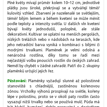
Plné květy mívají průměr kolem 10–12 cm, jednotlivé
plátky jsou široké, překrývají se a vytvářejí téměř
kulovitý vzhled. Zbarvení je nazelenalé se světlejším,
téměř bílým lemem a během kvetení se může měnit
podle teploty a intenzity světla. U dalších vln kvetení
bývají květy jednodušší, poloplné, ale stále
dekorativní. Kultivar se uplatní na menších pergolách,
nízkých trelážích nebo v nádobách na terasách, kde
jeho netradiční barva vyniká v kombinaci s bílými či
modrými trvalkami. Plamének je velmi odolná a
nenáročná rostlina, díky tomu se řadí mezi
nejčastější volbu pnoucích rostlin do českých zahrad.
Neměl by chybět v žádné zahradě. Patří do 2. skupiny
plaménků určující jejich řez.
Pěstování:
Plaménky vyžadují slunné až polostinné
stanoviště s chladnější, zastíněnou kořenovou
zónou. Vrcholky výhonů prospívají na světle, kořeny
lépe v polostínu, proto se v okolí paty rostlin často
vysazují nižší trvalky nebo se používá mulč. Půda má