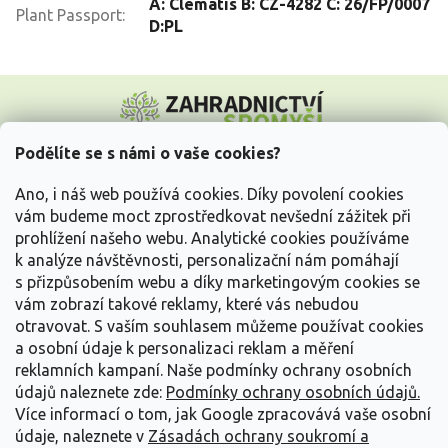
A: Clematis B: CZ-4282 C: 26/FP/0007
Plant Passport
:
D:PL
Z
á
p
a
Podělíte se s námi o vaše cookies?
t
Vše o nákupu
í
Ano, i náš web používá cookies. Díky povolení cookies
vám budeme moct zprostředkovat nevšední zážitek při
prohlížení našeho webu. Analytické cookies používáme
Informace pro Vás
k analýze návštěvnosti, personalizační nám pomáhají
s přizpůsobením webu a díky marketingovým cookies se
Kontakujte nás
vám zobrazí takové reklamy, které vás nebudou
otravovat.
S vaším souhlasem můžeme používat cookies
a osobní údaje k personalizaci reklam a měření
reklamních kampaní. Naše podmínky ochrany osobních
údajů naleznete zde:
Podmínky ochrany osobních údajů.
Více informací o tom, jak Google zpracovává vaše osobní
údaje, naleznete v
Zásadách ochrany soukromí a