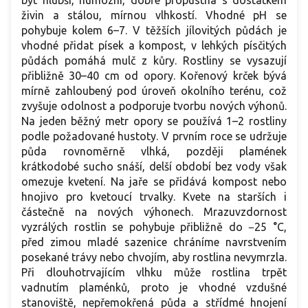
být hlubší, humózní, dobře propustná s dostatkem
živin a stálou, mírnou vlhkostí. Vhodné pH se
pohybuje kolem 6–7. V těžších jílovitých půdách je
vhodné přidat písek a kompost, v lehkých písčitých
půdách pomáhá mulč z kůry. Rostliny se vysazují
přibližně 30–40 cm od opory. Kořenový krček bývá
mírně zahloubený pod úroveň okolního terénu, což
zvyšuje odolnost a podporuje tvorbu nových výhonů.
Na jeden běžný metr opory se používá 1–2 rostliny
podle požadované hustoty. V prvním roce se udržuje
půda rovnoměrně vlhká, později plamének
krátkodobé sucho snáší, delší období bez vody však
omezuje kvetení. Na jaře se přidává kompost nebo
hnojivo pro kvetoucí trvalky. Kvete na starších i
částečně na nových výhonech. Mrazuvzdornost
vyzrálých rostlin se pohybuje přibližně do −25 °C,
před zimou mladé sazenice chráníme navrstvením
posekané trávy nebo chvojím, aby rostlina nevymrzla.
Při dlouhotrvajícím vlhku může rostlina trpět
vadnutím plaménků, proto je vhodné vzdušné
stanoviště, nepřemokřená půda a střídmé hnojení