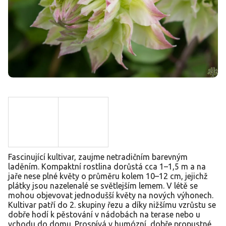
Fascinující kultivar, zaujme netradičním barevným
laděním. Kompaktní rostlina dorůstá cca 1–1,5 m a na
jaře nese plné květy o průměru kolem 10–12 cm, jejichž
plátky jsou nazelenalé se světlejším lemem. V létě se
mohou objevovat jednodušší květy na nových výhonech.
Kultivar patří do 2. skupiny řezu a díky nižšímu vzrůstu se
dobře hodí k pěstování v nádobách na terase nebo u
vchodu do domu. Prospívá v humózní, dobře propustné