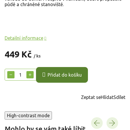
půdě a chráněné stanoviště.
Detailní informace
449 Kč
/ ks
Měrná
cena:
−
+
Přidat do košíku
Zeptat se
Hlídat
Sdílet
High-contrast mode
Mohlo by se vám také líbit