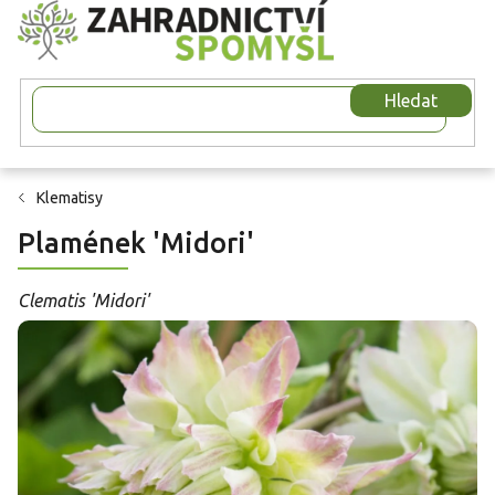
Přejít
na
obsah
Hledat
Klematisy
Plamének 'Midori'
Clematis 'Midori'