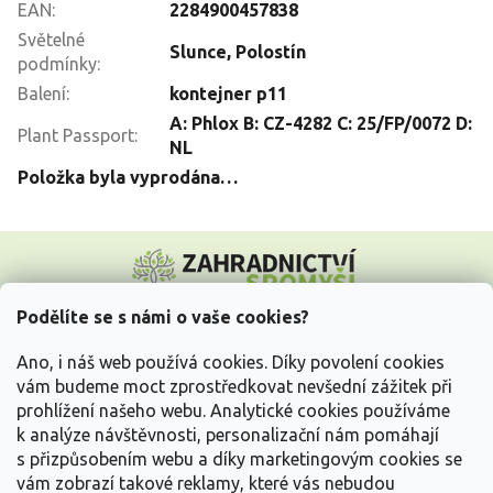
EAN
:
2284900457838
Světelné
Slunce
,
Polostín
podmínky
:
Balení
:
kontejner p11
A: Phlox B: CZ-4282 C: 25/FP/0072 D:
Plant Passport
:
NL
Položka byla vyprodána…
Z
á
p
a
Podělíte se s námi o vaše cookies?
t
Vše o nákupu
í
Ano, i náš web používá cookies. Díky povolení cookies
vám budeme moct zprostředkovat nevšední zážitek při
prohlížení našeho webu. Analytické cookies používáme
Informace pro Vás
k analýze návštěvnosti, personalizační nám pomáhají
s přizpůsobením webu a díky marketingovým cookies se
Kontakujte nás
vám zobrazí takové reklamy, které vás nebudou