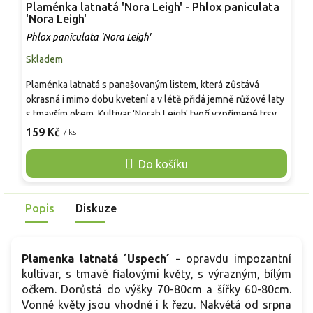
Plaménka latnatá 'Nora Leigh' - Phlox paniculata
P
'Nora Leigh'
'
Phlox paniculata 'Nora Leigh'
P
Skladem
S
Plaménka latnatá s panašovaným listem, která zůstává
P
okrasná i mimo dobu kvetení a v létě přidá jemně růžové laty
v
s tmavším okem. Kultivar 'Norah Leigh' tvoří vzpřímené trsy
č
přibližně 80–90 cm a krémově lemované listy rozzáří záhon
p
159 Kč
1
/ ks
u cest i v polostínu. Od července do září kvete aromaticky a
v
je vhodný také k řezu, přitom láká opylovače. Nejlépe
m
Do košíku
prospívá na slunci až v lehkém polostínu v humózní,
t
propustné půdě s pravidelnou vláhou, kde se panašování
l
drží čisté.
l
Popis
Diskuze
h
k
z
Plamenka latnatá ´Uspech´ -
opravdu impozantní
kultivar, s tmavě fialovými květy, s výrazným, bílým
očkem. Dorůstá do výšky 70-80cm a šířky 60-80cm.
Vonné květy jsou vhodné i k řezu. Nakvétá od srpna