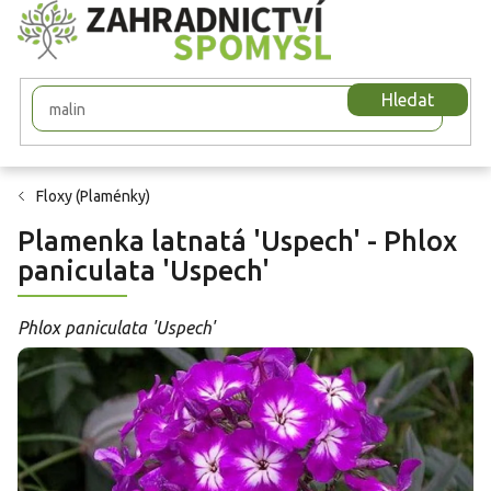
Přejít
na
obsah
Hledat
Floxy (Plaménky)
Plamenka latnatá 'Uspech' - Phlox
paniculata 'Uspech'
Phlox paniculata 'Uspech'