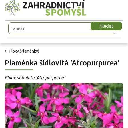
Přejít
na
obsah
Hledat
Floxy (Plaménky)
Plaménka šídlovitá 'Atropurpurea'
Phlox subulata´Atropurpurea´