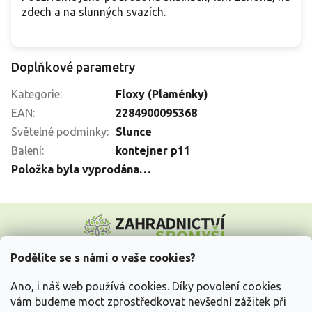
zdech a na slunných svazích.
Doplňkové parametry
Kategorie
:
Floxy (Plaménky)
EAN
:
2284900095368
Světelné podmínky
:
Slunce
Balení
:
kontejner p11
Položka byla vyprodána…
Z
á
p
a
Podělíte se s námi o vaše cookies?
t
Vše o nákupu
í
Ano, i náš web používá cookies. Díky povolení cookies
vám budeme moct zprostředkovat nevšední zážitek při