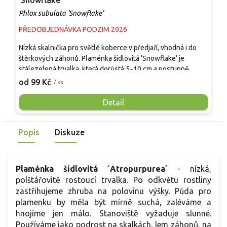
'Snowflake'
Phlox subulata 'Snowflake'
P
PŘEDOBJEDNÁVKA PODZIM 2026
S
Nízká skalnička pro světlé koberce v předjaří, vhodná i do
K
štěrkových záhonů. Plaménka šídlovitá 'Snowflake' je
r
stálezelená trvalka, která dorůstá 5–10 cm a postupně
d
zakrývá půdu do šířky kolem 0,3–0,45 m. Kvetení probíhá v
s
od 99 Kč
o
/ ks
dubnu a květnu, květy jsou bílé a nad porostem vytvářejí
v
jemnou krajku. Vyžaduje slunné stanoviště, dobré odvodnění
v
Detail
a střídmou zálivku, v zimě jí škodí dlouhé zamokření. Ve
p
srovnání s tařicí kvete podobně brzy, ale zůstává nižší a lépe
r
Popis
Diskuze
vyplní spáry mezi kameny.
v
t
Plaménka šídlovitá ´Atropurpurea´
- nízká,
polštářovitě rostoucí trvalka. Po odkvětu rostliny
zastřihujeme zhruba na polovinu výšky. Půda pro
plamenku by měla být mírně suchá, zaléváme a
hnojíme jen málo. Stanoviště vyžaduje slunné.
Používáme jako podrost na skalkách, lem záhonů, na