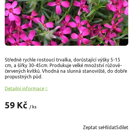
Středně rychle rostoucí trvalka, dorůstající výšky 5-15
cm, a šířky 30-45cm. Produkuje velké množství růžově-
červených kvítků. Vhodná na slunná stanoviště, do dobře
propustných půd.
Detailní informace
59 Kč
/ ks
Měrná
cena:
Zeptat se
Hlídat
Sdílet