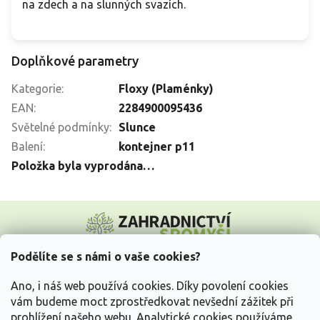
na zdech a na slunných svazích.
Doplňkové parametry
Kategorie
:
Floxy (Plaménky)
EAN
:
2284900095436
Světelné podmínky
:
Slunce
Balení
:
kontejner p11
Položka byla vyprodána…
Z
á
p
a
Podělíte se s námi o vaše cookies?
t
Vše o nákupu
í
Ano, i náš web používá cookies. Díky povolení cookies
vám budeme moct zprostředkovat nevšední zážitek při
prohlížení našeho webu. Analytické cookies používáme
Informace pro Vás