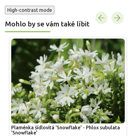
High-contrast mode
Mohlo by se vám také líbit
Plaménka šídlovitá 'Snowflake' - Phlox subulata
P
'Snowflake'