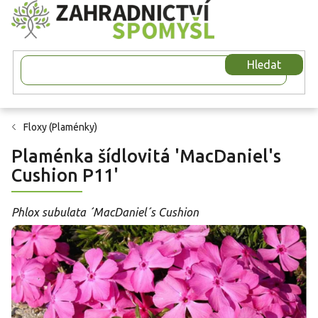
Přejít
na
obsah
Hledat
Floxy (Plaménky)
Plaménka šídlovitá 'MacDaniel's
Cushion P11'
Phlox subulata ´MacDaniel´s Cushion