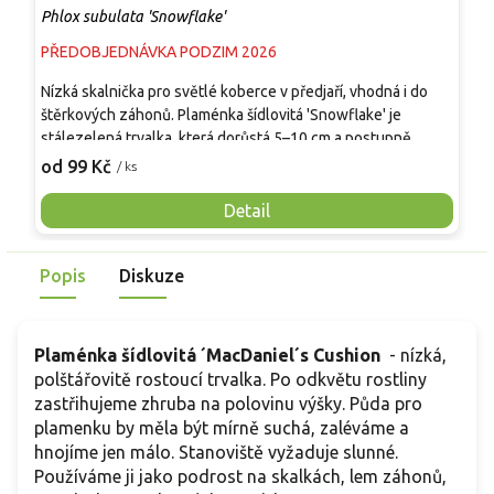
Phlox subulata 'Snowflake'
P
PŘEDOBJEDNÁVKA PODZIM 2026
S
Nízká skalnička pro světlé koberce v předjaří, vhodná i do
K
štěrkových záhonů. Plaménka šídlovitá 'Snowflake' je
r
stálezelená trvalka, která dorůstá 5–10 cm a postupně
d
zakrývá půdu do šířky kolem 0,3–0,45 m. Kvetení probíhá v
s
od 99 Kč
o
/ ks
dubnu a květnu, květy jsou bílé a nad porostem vytvářejí
v
jemnou krajku. Vyžaduje slunné stanoviště, dobré odvodnění
v
Detail
a střídmou zálivku, v zimě jí škodí dlouhé zamokření. Ve
p
srovnání s tařicí kvete podobně brzy, ale zůstává nižší a lépe
r
Popis
Diskuze
vyplní spáry mezi kameny.
v
t
Plaménka šídlovitá ´MacDaniel´s Cushion
- nízká,
polštářovitě rostoucí trvalka. Po odkvětu rostliny
zastřihujeme zhruba na polovinu výšky. Půda pro
plamenku by měla být mírně suchá, zaléváme a
hnojíme jen málo. Stanoviště vyžaduje slunné.
Používáme ji jako podrost na skalkách, lem záhonů,