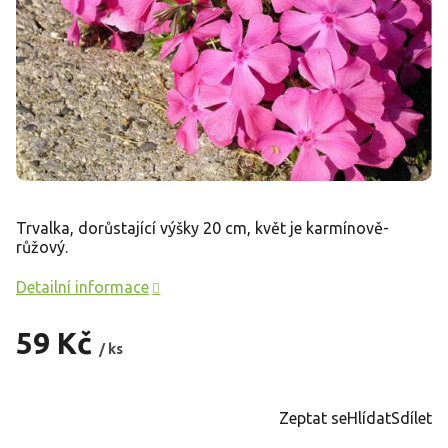
Trvalka, dorůstající výšky 20 cm, květ je karmínově-
růžový.
Detailní informace
59 Kč
/ ks
Měrná
cena:
Zeptat se
Hlídat
Sdílet