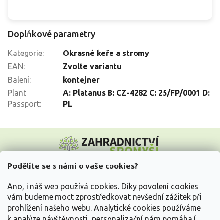
Doplňkové parametry
Kategorie
:
Okrasné keře a stromy
EAN
:
Zvolte variantu
Balení
:
kontejner
Plant
A: Platanus B: CZ-4282 C: 25/FP/0001 D:
Passport
:
PL
Z
á
p
a
Podělíte se s námi o vaše cookies?
t
Vše o nákupu
í
Ano, i náš web používá cookies. Díky povolení cookies
vám budeme moct zprostředkovat nevšední zážitek při
prohlížení našeho webu. Analytické cookies používáme
Informace pro Vás
k analýze návštěvnosti, personalizační nám pomáhají