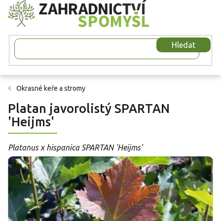
Přejít
na
obsah
Hledat
Okrasné keře a stromy
Platan javorolistý SPARTAN
'Heijms'
Platanus x hispanica SPARTAN 'Heijms'