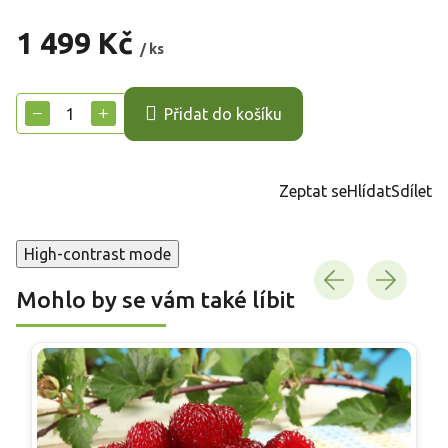
1 499 Kč
/ ks
Měrná
cena:
−
+
Přidat do košíku
Zeptat se
Hlídat
Sdílet
High-contrast mode
Mohlo by se vám také líbit