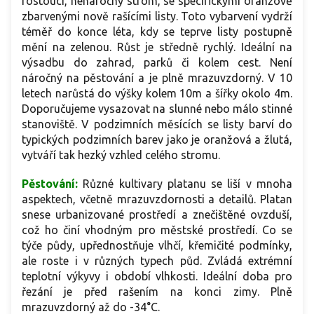
rostoucí, nenáročný strom, se specifickými oranžově
zbarvenými nově rašícími listy. Toto vybarvení vydrží
téměř do konce léta, kdy se teprve listy postupně
mění na zelenou. Růst je středně rychlý. Ideální na
výsadbu do zahrad, parků či kolem cest. Není
náročný na pěstování a je plně mrazuvzdorný. V 10
letech narůstá do výšky kolem 10m a šířky okolo 4m.
Doporučujeme vysazovat na slunné nebo málo stinné
stanoviště. V podzimních měsících se listy barví do
typických podzimních barev jako je oranžová a žlutá,
vytváří tak hezký vzhled celého stromu.
Pěstování:
Různé kultivary platanu se liší v mnoha
aspektech, včetně mrazuvzdornosti a detailů. Platan
snese urbanizované prostředí a znečištěné ovzduší,
což ho činí vhodným pro městské prostředí. Co se
týče půdy, upřednostňuje vlhčí, křemičité podmínky,
ale roste i v různých typech půd. Zvládá extrémní
teplotní výkyvy i období vlhkosti. Ideální doba pro
řezání je před rašením na konci zimy. Plně
mrazuvzdorný až do -34°C.