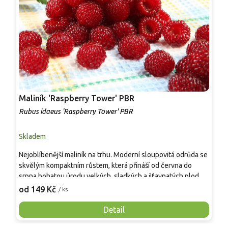
Maliník 'Raspberry Tower' PBR
P
'
Rubus idaeus 'Raspberry Tower' PBR
C
Skladem
S
Nejoblíbenější maliník na trhu. Moderní sloupovitá odrůda se
M
skvělým kompaktním růstem, která přináší od června do
A
srpna bohatou úrodu velkých, sladkých a šťavnatých plodů.
v
Pevné vzpřímené výhony tvoří elegantní habitus bez
j
od 149 Kč
o
/ ks
nutnosti opory, ideální pro nádoby, balkony i malé zahrady.
n
Mrazuvzdornost do −25 °C a spolehlivá vitalita z něj dělají
V
Detail
skvělou volbu pro každého pěstitele.