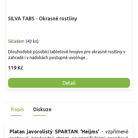
SILVA TABS - Okrasné rostliny
Skladem
(
43 ks
)
Dlouhodobě působící tabletové hnojivo pro okrasné rostliny v
zahradě i v nádobách postupně uvolňuje...
119 Kč
Detail
Popis
Diskuze
Platan javorolistý
SPARTAN 'Heijms'
-
vzpřímeně