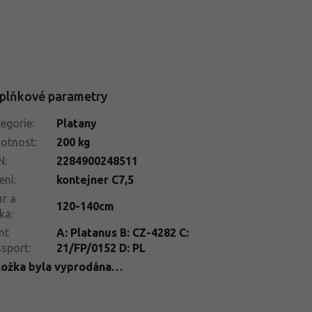
plňkové parametry
egorie
:
Platany
otnost
:
200 kg
N
:
2284900248511
ení
:
kontejner C7,5
r a
120-140cm
ka
:
nt
A: Platanus B: CZ-4282 C:
ssport
:
21/FP/0152 D: PL
ložka byla vyprodána…