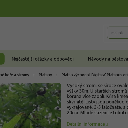
Nejčastější otázky a odpovědi
Návody na pěstován
né keře a stromy
Platany
Platan východní 'Digitata'
Platanus ori
Vysoký strom, se široce ovál
výšky 30m. U starších stromů 
koruna více zaoblí. Kůra kme
skvrnitě. Listy jsou poněkud 
vykrajované, 3-5 laločnaté, s 
20cm. Mladé sazenice tohoto
Detailní informace