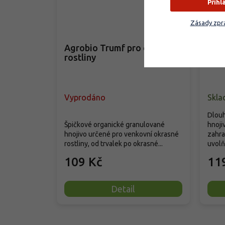
Přihl
–35 %
Zásady zpra
Agrobio Trumf pro okrasné
SIL
rostliny
rost
Vyprodáno
Skla
Dlouh
Špičkové organické granulované
hnoji
hnojivo určené pro venkovní okrasné
zahra
rostliny, od trvalek po okrasné...
uvolňu
109 Kč
11
Detail