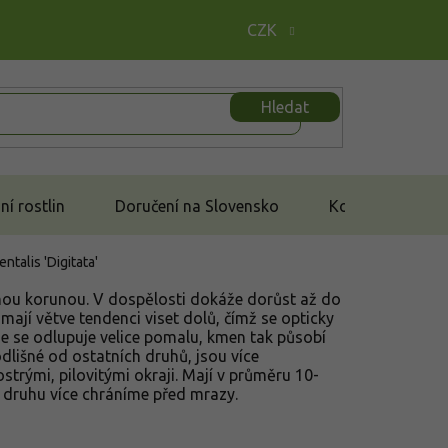
CZK
Hledat
í rostlin
Doručení na Slovensko
Kontakt
entalis 'Digitata'
nou korunou. V dospělosti dokáže dorůst až do
mají větve tendenci viset dolů, čímž se opticky
ne se odlupuje velice pomalu, kmen tak působí
odlišné od ostatních druhů, jsou více
ostrými, pilovitými okraji. Mají v průměru 10-
 druhu více chráníme před mrazy.