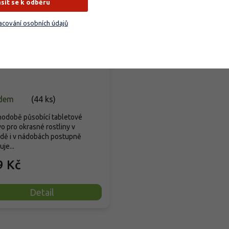
ásit se k odběru
cování osobních údajů
VA TABS - Okrasné
liny
dem
(
44 ks
)
odobě působící tabletové
vo pro okrasné rostliny v
dě i v nádobách postupně
je...
9 Kč
Detail