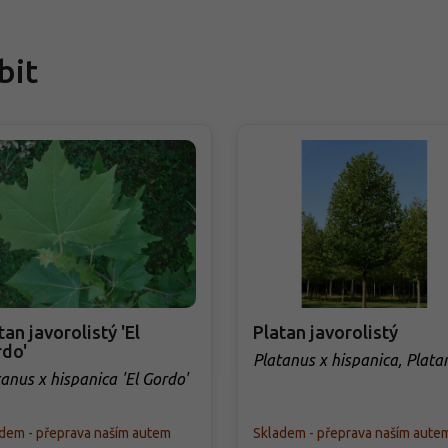
bit
tan javorolistý 'El
Platan javorolistý
do'
Platanus x hispanica, Plata
acerifolia
anus x hispanica 'El Gordo'
dem - přeprava naším autem
Skladem - přeprava naším aute