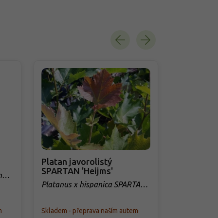
Platan javorolistý
Buk výcho
SPARTAN 'Heijms'
nus
Fagus orien
Platanus x hispanica SPARTAN
'Heijms'
m
Skladem - přeprava naším autem
Skladem