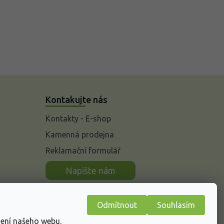
Kontakujte nás
Kontakty - E-shop
Kamenná prodejna
Reklamační formulář
n
Napište nám
Odmítnout
Souhlasím
žení našeho webu.