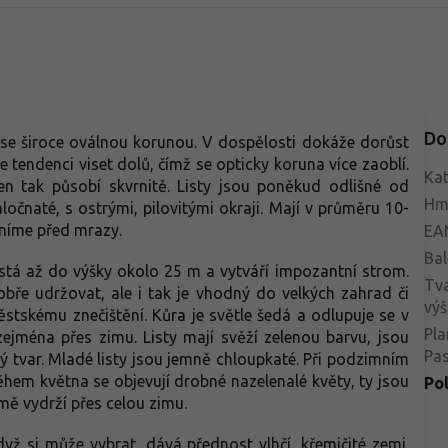
Do
se široce oválnou korunou. V dospělosti dokáže dorůst
 tendenci viset dolů, čímž se opticky koruna více zaoblí.
Kat
n tak působí skvrnitě. Listy jsou poněkud odlišné od
Hm
ločnaté, s ostrými, pilovitými okraji. Mají v průměru 10-
áníme před mrazy.
EA
Bal
stá až do výšky okolo 25 m a vytváří impozantní strom.
Tva
obře udržovat, ale i tak je vhodný do velkých zahrad či
výš
ěstskému znečištění.
Kůra je světle šedá a odlupuje se v
Pla
ejména přes zimu. Listy mají svěží zelenou barvu, jsou
Pa
tý tvar. Mladé listy jsou jemně chloupkaté. Při podzimním
ěhem května se objevují drobné nazelenalé květy, ty jsou
Po
mě vydrží přes celou zimu.
yž si může vybrat, dává přednost vlhčí, křemičité zemi.