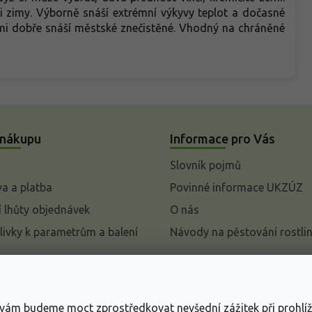
i zimy. Výborně snáší extrémní výkyvy teplot a dočasné
mi dobře snáší městské znečistěné. Vhodný na chráněné
 nákupu
Informace pro Vás
Slovník pojmů
a a platba
Povinné informace UKZÚZ
 lhůty objednávek
O nás
livky k parametrům a balení
Návody na pěstování rostli
pení od kupní smlouvy
mace
s vám budeme moct zprostředkovat nevšední zážitek při prohlí