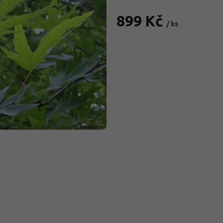
899 Kč
/ ks
Měrná
cena: