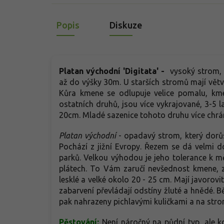
Popis
Diskuze
Platan východní
'Digitata' -
vysoký strom, 
až do výšky 30m. U starších stromů mají větve
Kůra kmene se odlupuje velice pomalu, kme
ostatních druhů, jsou více vykrajované, 3-5 la
20cm. Mladé sazenice tohoto druhu více chr
Platan východní
- opadavý strom, který dorů
Pochází z jižní Evropy. Řezem se dá velmi d
parků. Velkou výhodou je jeho tolerance k m
plátech. To Vám zaručí nevšednost kmene, z
lesklé a velké okolo 20 - 25 cm. Mají javorovi
zabarvení převládají odstíny žluté a hnědé. B
pak nahrazeny pichlavými kuličkami a na stro
Pěstování:
Není náročný na půdní typ, ale kd