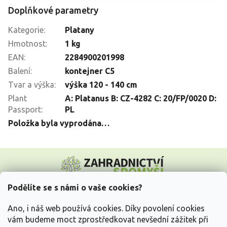
Doplňkové parametry
Kategorie
:
Platany
Hmotnost
:
1 kg
EAN
:
2284900201998
Balení
:
kontejner C5
Tvar a výška
:
výška 120 - 140 cm
Plant
A: Platanus B: CZ-4282 C: 20/FP/0020 D:
Passport
:
PL
Položka byla vyprodána…
Z
á
p
a
Podělíte se s námi o vaše cookies?
t
Vše o nákupu
í
Ano, i náš web používá cookies. Díky povolení cookies
vám budeme moct zprostředkovat nevšední zážitek při