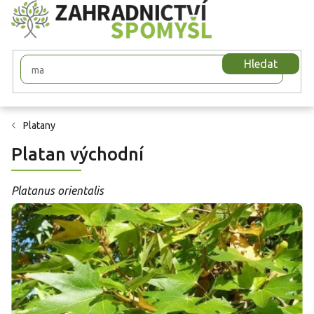
Přejít
na
obsah
Hledat
Platany
Platan východní
Platanus orientalis