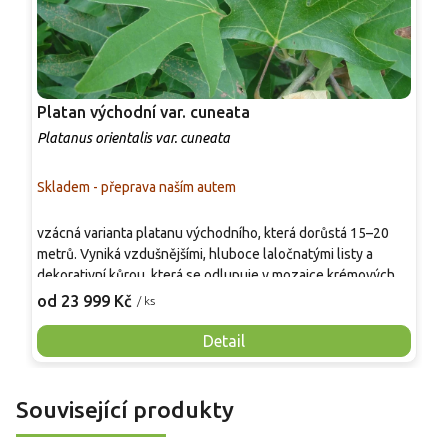
Platan východní var. cuneata
P
Platanus orientalis var. cuneata
P
Skladem - přeprava naším autem
S
vzácná varianta platanu východního, která dorůstá 15–20
K
metrů. Vyniká vzdušnějšími, hluboce laločnatými listy a
r
dekorativní kůrou, která se odlupuje v mozaice krémových a
v
šedých barev. Strom kvete v květnu a červnu a tvoří
v
od 23 999 Kč
o
/ ks
ozdobné plody. Je skvěle adaptovaný na teplo, sucho i
ž
městské znečištění. Představuje majestátní solitér pro
z
Detail
rozlehlé zahrady a parky, kde poskytuje velkorysý stín a
s
působí ušlechtile bez nutnosti pravidelného řezu.
Související produkty