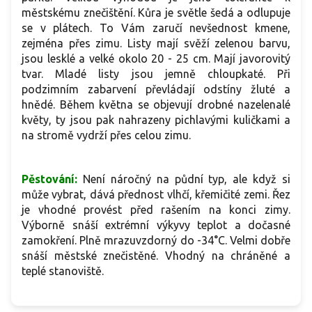
městskému znečištění.
Kůra je světle šedá a odlupuje
se v plátech. To Vám zaručí nevšednost kmene,
zejména přes zimu. Listy mají svěží zelenou barvu,
jsou lesklé a velké okolo 20 - 25 cm. Mají javorovitý
tvar. Mladé listy jsou jemně chloupkaté. Při
podzimním zabarvení převládají odstíny žluté a
hnědé. Během května se objevují drobné nazelenalé
květy, ty jsou pak nahrazeny pichlavými kuličkami a
na stromě vydrží přes celou zimu.
Pěstování:
Není náročný na půdní typ, ale když si
může vybrat, dává přednost vlhčí, křemičité zemi. Řez
je vhodné provést před rašením na konci zimy.
Výborně snáší extrémní výkyvy teplot a dočasné
zamokření. Plně mrazuvzdorný do -34°C. Velmi dobře
snáší městské znečistěné. Vhodný na chráněné a
teplé stanoviště.