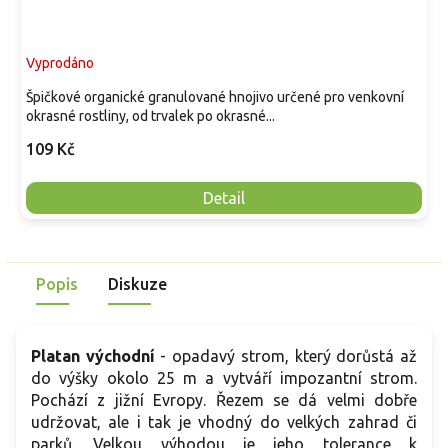
Vyprodáno
Špičkové organické granulované hnojivo určené pro venkovní
okrasné rostliny, od trvalek po okrasné...
109 Kč
Detail
Popis
Diskuze
Platan východní
- opadavý strom, který dorůstá až
do výšky okolo 25 m a vytváří impozantní strom.
Pochází z jižní Evropy. Řezem se dá velmi dobře
udržovat, ale i tak je vhodný do velkých zahrad či
parků. Velkou výhodou je jeho tolerance k