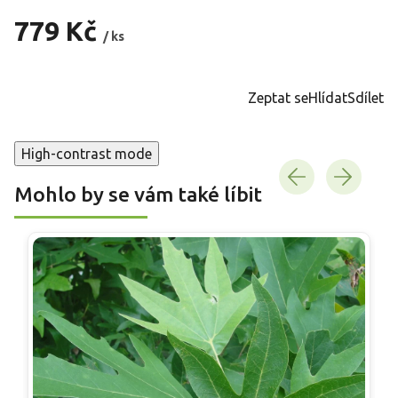
779 Kč
/ ks
Měrná
cena:
Zeptat se
Hlídat
Sdílet
High-contrast mode
Mohlo by se vám také líbit