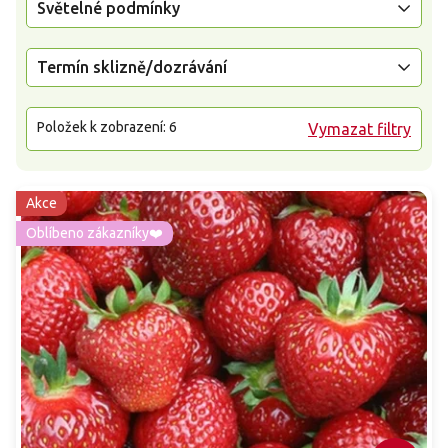
Světelné podmínky
Termín sklizně/dozrávání
Položek k zobrazení:
6
Vymazat filtry
Akce
Oblíbeno zákazníky❤️