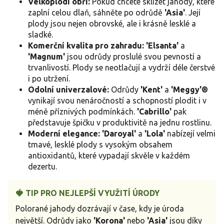
Velkoplodí obři:
Pokud chcete sklízet jahody, které
zaplní celou dlaň, sáhněte po odrůdě
'Asia'
. Její
plody jsou nejen obrovské, ale i krásně lesklé a
sladké.
Komerční kvalita pro zahradu:
'Elsanta'
a
'Magnum'
jsou odrůdy proslulé svou pevností a
trvanlivostí. Plody se neotlačují a vydrží déle čerstvé
i po utržení.
Odolní univerzalové:
Odrůdy
'Kent'
a
'Meggy'®
vynikají svou nenáročností a schopností plodit i v
méně příznivých podmínkách.
'Cabrillo'
pak
představuje špičku v produktivitě na jednu rostlinu.
Moderní elegance:
'Daroyal'
a
'Lola'
nabízejí velmi
tmavé, lesklé plody s vysokým obsahem
antioxidantů, které vypadají skvěle v každém
dezertu.
🍓 TIP PRO NEJLEPŠÍ VYUŽITÍ ÚRODY
Polorané jahody dozrávají v čase, kdy je úroda
největší. Odrůdy jako
'Korona'
nebo
'Asia'
jsou díky