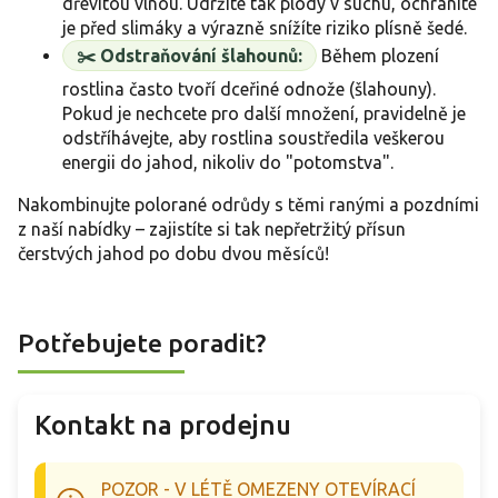
dřevitou vlnou. Udržíte tak plody v suchu, ochráníte
je před slimáky a výrazně snížíte riziko plísně šedé.
✂️ Odstraňování šlahounů:
Během plození
rostlina často tvoří dceřiné odnože (šlahouny).
Pokud je nechcete pro další množení, pravidelně je
odstříhávejte, aby rostlina soustředila veškerou
energii do jahod, nikoliv do "potomstva".
Nakombinujte polorané odrůdy s těmi ranými a pozdními
z naší nabídky – zajistíte si tak nepřetržitý přísun
čerstvých jahod po dobu dvou měsíců!
Potřebujete poradit?
Kontakt na prodejnu
POZOR - V LÉTĚ OMEZENY OTEVÍRACÍ