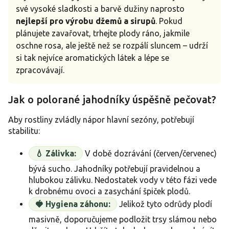
své vysoké sladkosti a barvě dužiny naprosto
nejlepší pro výrobu džemů a sirupů
. Pokud
plánujete zavařovat, trhejte plody ráno, jakmile
oschne rosa, ale ještě než se rozpálí sluncem – udrží
si tak nejvíce aromatických látek a lépe se
zpracovávají.
Jak o polorané jahodníky úspěšně pečovat?
Aby rostliny zvládly nápor hlavní sezóny, potřebují
stabilitu:
💧 Zálivka:
V době dozrávání (červen/červenec)
bývá sucho. Jahodníky potřebují pravidelnou a
hlubokou zálivku. Nedostatek vody v této fázi vede
k drobnému ovoci a zasychání špiček plodů.
🍓 Hygiena záhonu:
Jelikož tyto odrůdy plodí
masivně, doporučujeme podložit trsy slámou nebo