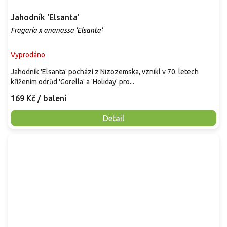
Jahodník 'Elsanta'
Fragaria x ananassa 'Elsanta'
Vyprodáno
Jahodník 'Elsanta' pochází z Nizozemska, vznikl v 70. letech
křížením odrůd 'Gorella' a 'Holiday' pro...
169 Kč
/ balení
Detail