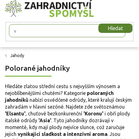
Přejít
na
obsah
Hledat
Jahody
Polorané jahodníky
Hledáte zlatou střední cestu s nejvyšším výnosem a
nejoblíbenějšími chutěmi? Kategorie
poloraných
jahodníků
nabízí osvědčené odrůdy, které kralují českým
zahradám v hlavní sezóně. Najdete zde světoznámou
'Elsantu'
, chuťově bezkonkurenční
'Koronu'
i obří plody
italské odrůdy
'Asia'
. Tyto jahodníky dozrávají v
momentě, kdy mají plody nejvíce slunce, což zaručuje
jejich
vynikající sladkost a intenzivní aroma
. Jsou