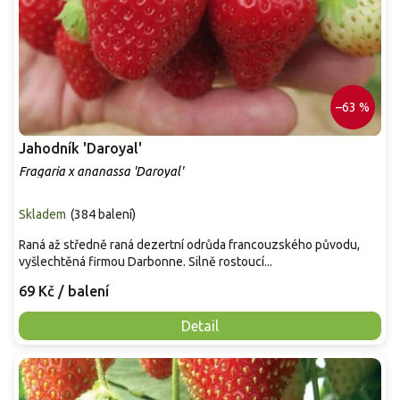
–63 %
Jahodník 'Daroyal'
Fragaria x ananassa 'Daroyal'
Skladem
(
384 balení
)
Raná až středně raná dezertní odrůda francouzského původu,
vyšlechtěná firmou Darbonne. Silně rostoucí...
69 Kč
/ balení
Detail