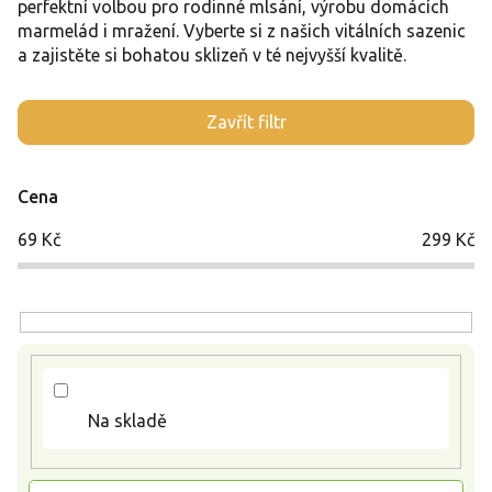
perfektní volbou pro rodinné mlsání, výrobu domácích
marmelád i mražení. Vyberte si z našich vitálních sazenic
a zajistěte si bohatou sklizeň v té nejvyšší kvalitě.
V
Zavřít filtr
ý
p
i
Cena
s
p
69
Kč
299
Kč
r
o
d
u
k
t
ů
Na skladě