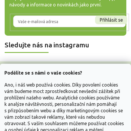
návody a informace o novinkách jako první.
Přihlásit se
Sledujte nás na instagramu
Z
á
Podělíte se s námi o vaše cookies?
p
a
Ano, i náš web používá cookies. Díky povolení cookies
t
vám budeme moct zprostředkovat nevšední zážitek při
í
prohlížení našeho webu. Analytické cookies používáme
Vše o nákupu
k analýze návštěvnosti, personalizační nám pomáhají
s přizpůsobením webu a díky marketingovým cookies se
vám zobrazí takové reklamy, které vás nebudou
Informace pro Vás
otravovat.
S vaším souhlasem můžeme používat cookies
a osobní údaje k personalizaci reklam a měření