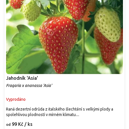
Jahodník 'Asia'
Fragaria x ananassa 'Asia'
Vyprodáno
Raná dezertní odrůda z italského šlechtění s velkými plody a
spolehlivou plodností v mírném klimatu....
99 Kč
/ ks
od