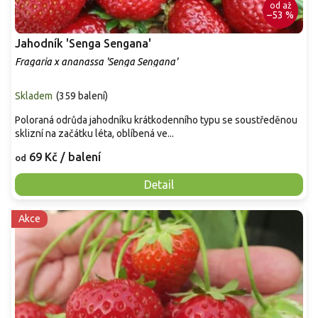
od
až
–53 %
Jahodník 'Senga Sengana'
Fragaria x ananassa 'Senga Sengana'
Skladem
(
359 balení
)
Poloraná odrůda jahodníku krátkodenního typu se soustředěnou
sklizní na začátku léta, oblíbená ve...
69 Kč
/ balení
od
Detail
Akce