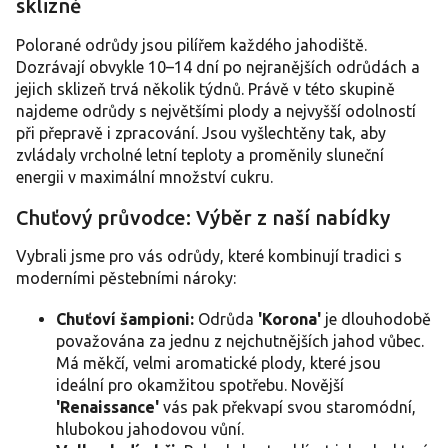
sklizně
á
d
a
Polorané odrůdy jsou pilířem každého jahodiště.
c
Dozrávají obvykle 10–14 dní po nejranějších odrůdách a
í
jejich sklizeň trvá několik týdnů. Právě v této skupině
p
najdeme odrůdy s největšími plody a nejvyšší odolností
r
při přepravě i zpracování. Jsou vyšlechtěny tak, aby
v
zvládaly vrcholné letní teploty a proměnily sluneční
k
y
energii v maximální množství cukru.
v
ý
Chuťový průvodce: Výběr z naší nabídky
p
i
Vybrali jsme pro vás odrůdy, které kombinují tradici s
s
moderními pěstebními nároky:
u
Chuťoví šampioni:
Odrůda
'Korona'
je dlouhodobě
považována za jednu z nejchutnějších jahod vůbec.
Má měkčí, velmi aromatické plody, které jsou
ideální pro okamžitou spotřebu. Novější
'Renaissance'
vás pak překvapí svou staromódní,
hlubokou jahodovou vůní.