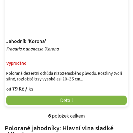
Jahodník 'Korona'
Fragaria x ananassa 'Korona'
Vyprodáno
Poloraná dezertní odrůda nizozemského původu. Rostliny tvoří
silné, rozložité trsy vysoké asi 20–25 cm...
79 Kč
/ ks
od
Detail
6
položek celkem
O
v
Polorané jahodníky: Hlavní vlna sladké
l