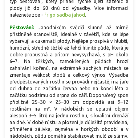
typ pěstování, který přináší rychlé ujetí sazenic a
plody již do 60 dnů od výsadby. Více informací
naleznete zde -
frigo sadba jahod
.
Pěstování:
Jahodníkům svědčí slunné až mírně
přistíněné stanoviště, ideálně v závětří, kde se lépe
vybarvují a cukernatí plody. Nejlépe prospívá v hlubší,
humózní, středně těžké až lehčí hlinité půdě, která je
dobře propustná a přitom nevysychavá, s pH okolo
6–7. Na těžkých, zamokřených půdách hrozí
zahnívání kořenů, na extrémně suchých místech se
zmenšuje velikost plodů a celkový výnos. Výsadba
předpěstovaných rostlin se provádí nejčastěji na jaře
od dubna do začátku června nebo na konci léta a
začátku podzimu od srpna do září. Doporučený spon
přibližně 25–30 × 25–30 cm odpovídá asi 9–12
rostlinám na m². V nádobách se uplatní objem
alespoň 3–5 litrů na jednu rostlinu, s kvalitní drenáží
na dně. V době růstu a plození je důležitá pravidelná,
přiměřená zálivka, zejména v horkých období a v
nádobách, půdu pomáhá stabilizovat mulč ze slámy,