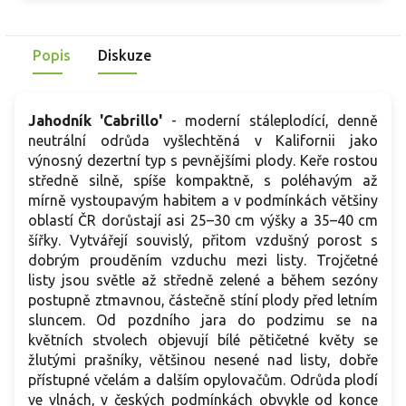
Popis
Diskuze
Jahodník 'Cabrillo'
- moderní stáleplodící, denně
neutrální odrůda vyšlechtěná v Kalifornii jako
výnosný dezertní typ s pevnějšími plody. Keře rostou
středně silně, spíše kompaktně, s poléhavým až
mírně vystoupavým habitem a v podmínkách většiny
oblastí ČR dorůstají asi 25–30 cm výšky a 35–40 cm
šířky. Vytvářejí souvislý, přitom vzdušný porost s
dobrým prouděním vzduchu mezi listy. Trojčetné
listy jsou světle až středně zelené a během sezóny
postupně ztmavnou, částečně stíní plody před letním
sluncem. Od pozdního jara do podzimu se na
květních stvolech objevují bílé pětičetné květy se
žlutými prašníky, většinou nesené nad listy, dobře
přístupné včelám a dalším opylovačům. Odrůda plodí
ve vlnách, v českých podmínkách obvykle od konce