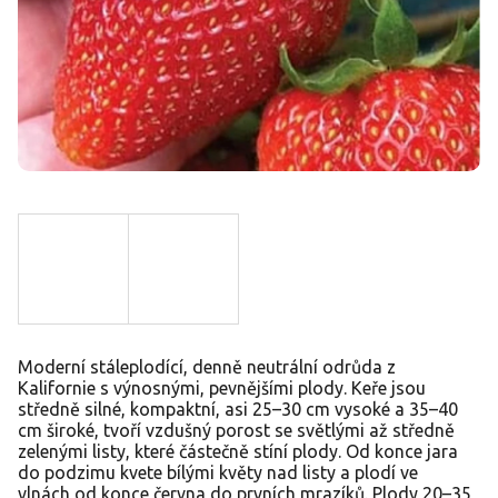
Moderní stáleplodící, denně neutrální odrůda z
Kalifornie s výnosnými, pevnějšími plody. Keře jsou
středně silné, kompaktní, asi 25–30 cm vysoké a 35–40
cm široké, tvoří vzdušný porost se světlými až středně
zelenými listy, které částečně stíní plody. Od konce jara
do podzimu kvete bílými květy nad listy a plodí ve
vlnách od konce června do prvních mrazíků. Plody 20–35