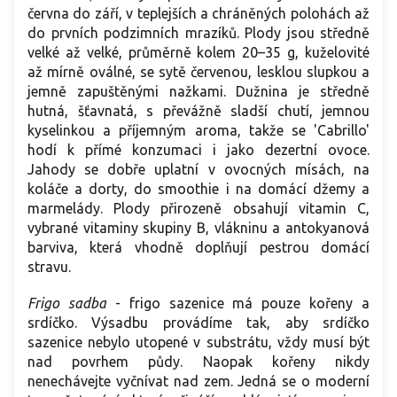
června do září, v teplejších a chráněných polohách až
do prvních podzimních mrazíků. Plody jsou středně
velké až velké, průměrně kolem 20–35 g, kuželovité
až mírně oválné, se sytě červenou, lesklou slupkou a
jemně zapuštěnými nažkami. Dužnina je středně
hutná, šťavnatá, s převážně sladší chutí, jemnou
kyselinkou a příjemným aroma, takže se 'Cabrillo'
hodí k přímé konzumaci i jako dezertní ovoce.
Jahody se dobře uplatní v ovocných mísách, na
koláče a dorty, do smoothie i na domácí džemy a
marmelády. Plody přirozeně obsahují vitamin C,
vybrané vitaminy skupiny B, vlákninu a antokyanová
barviva, která vhodně doplňují pestrou domácí
stravu.
Frigo sadba
- frigo sazenice má pouze kořeny a
srdíčko. Výsadbu provádíme tak, aby srdíčko
sazenice nebylo utopené v substrátu, vždy musí být
nad povrhem půdy. Naopak kořeny nikdy
nenechávejte vyčnívat nad zem. Jedná se o moderní