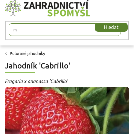
Přejít
na
obsah
Hledat
Polorané jahodníky
Jahodník 'Cabrillo'
Fragaria x ananassa 'Cabrillo'