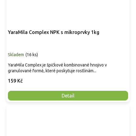
YaraMila Complex NPK s mikroprvky 1kg
Skladem
(
16 ks
)
YaraMila Complex je špičkové kombinované hnojivo v
granulované formě, které poskytuje rostlinám...
159 Kč
Detail