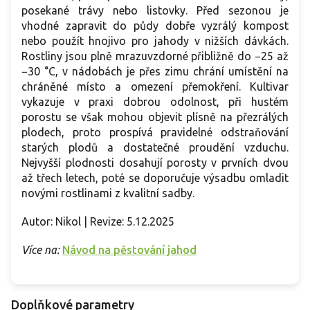
posekané trávy nebo listovky. Před sezonou je
vhodné zapravit do půdy dobře vyzrálý kompost
nebo použít hnojivo pro jahody v nižších dávkách.
Rostliny jsou plně mrazuvzdorné přibližně do −25 až
−30 °C, v nádobách je přes zimu chrání umístění na
chráněné místo a omezení přemokření. Kultivar
vykazuje v praxi dobrou odolnost, při hustém
porostu se však mohou objevit plísně na přezrálých
plodech, proto prospívá pravidelné odstraňování
starých plodů a dostatečné proudění vzduchu.
Nejvyšší plodnosti dosahují porosty v prvních dvou
až třech letech, poté se doporučuje výsadbu omladit
novými rostlinami z kvalitní sadby.
Autor: Nikol | Revize: 5.12.2025
Více na:
Návod na pěstování jahod
Doplňkové parametry