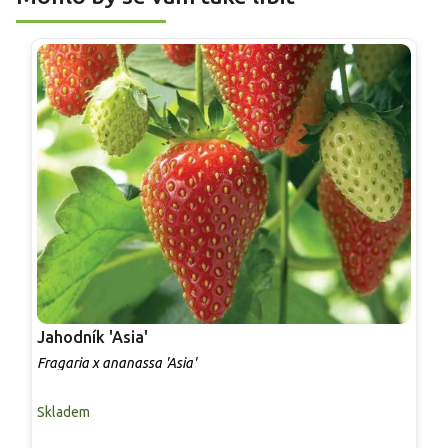
Jahodník 'Asia'
J
Fragaria x ananassa 'Asia'
F
Skladem
S