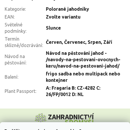
Kategorie
:
Polorané jahodníky
EAN
:
Zvolte variantu
Světelné
Slunce
podmínky
:
Termín
Červen
,
Červenec
,
Srpen
,
Září
sklizně/dozrávání
:
Návod na pěstování jahod -
Návod na
/navody-na-pestovani-ovocnych-
pěstování
:
keru/navod-na-pestovani-jahod/
frigo sadba nebo multipack nebo
Balení
:
kontejner
A: Fragaria B: CZ-4282 C:
Plant Passport
:
26/FP/0012 D: NL
Z
á
p