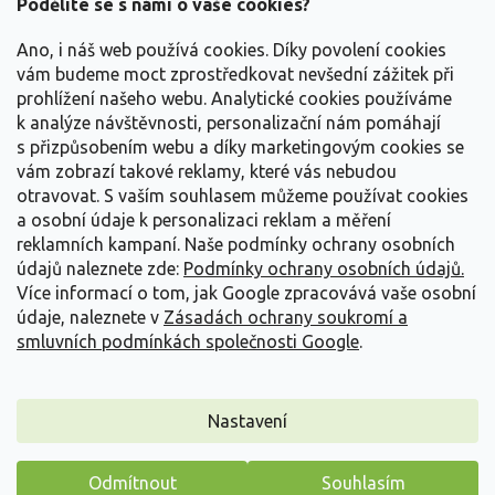
a
Podělíte se s námi o vaše cookies?
t
Vše o nákupu
í
Ano, i náš web používá cookies. Díky povolení cookies
vám budeme moct zprostředkovat nevšední zážitek při
prohlížení našeho webu. Analytické cookies používáme
Informace pro Vás
k analýze návštěvnosti, personalizační nám pomáhají
s přizpůsobením webu a díky marketingovým cookies se
Kontakujte nás
vám zobrazí takové reklamy, které vás nebudou
otravovat.
S vaším souhlasem můžeme používat cookies
a osobní údaje k personalizaci reklam a měření
reklamních kampaní. Naše podmínky ochrany osobních
údajů naleznete zde:
Podmínky ochrany osobních údajů.
Více informací o tom, jak Google zpracovává vaše osobní
údaje, naleznete v
Zásadách ochrany soukromí a
smluvních podmínkách společnosti Google
.
Vytvořil Shoptet
Nastavení
Copyright 2026
Zahradnictví Spomyšl
. Všechna práva
Odmítnout
Souhlasím