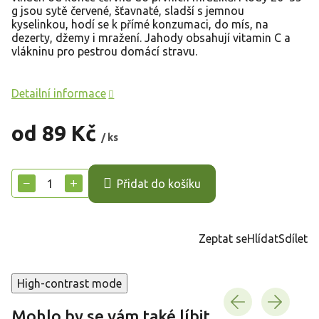
g jsou sytě červené, šťavnaté, sladší s jemnou
kyselinkou, hodí se k přímé konzumaci, do mís, na
dezerty, džemy i mražení. Jahody obsahují vitamin C a
vlákninu pro pestrou domácí stravu.
Detailní informace
od
89 Kč
/ ks
Měrná
cena:
−
+
Přidat do košíku
Zeptat se
Hlídat
Sdílet
High-contrast mode
Mohlo by se vám také líbit