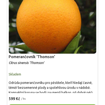
Pomerančovník 'Thomson'
P
Citrus sinensis 'Thomson'
C
Skladem
S
Odrůda pomerančovníku pro pěstitele, kteří hledají časné,
O
téměř bezsemenné plody a spolehlivou úrodu v nádobě.
d
Kompaktní koruna se hodí i na menší balkon, při dobré péči
v
poskytuje středně velké plody 7–8 cm s pevnou dužninou a
v
599 Kč
5
/ ks
příjemně sladkou, jemně aromatickou chutí. V květináči
s