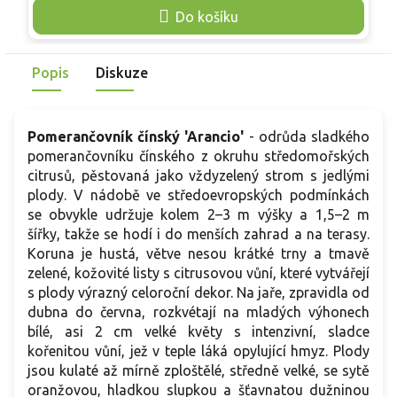
dorůstá asi 1,5–2 m, kvete vonnými bílými květy a plodí od
p
Do košíku
listopadu do ledna. Rostlina vyžaduje plné slunce, výživný
t
propustný substrát a na zimu světlé bezmrazé stanoviště s
p
omezenou zálivkou.
Popis
Diskuze
Pomerančovník čínský 'Arancio'
- odrůda sladkého
pomerančovníku čínského z okruhu středomořských
citrusů, pěstovaná jako vždyzelený strom s jedlými
plody. V nádobě ve středoevropských podmínkách
se obvykle udržuje kolem 2–3 m výšky a 1,5–2 m
šířky, takže se hodí i do menších zahrad a na terasy.
Koruna je hustá, větve nesou krátké trny a tmavě
zelené, kožovité listy s citrusovou vůní, které vytvářejí
s plody výrazný celoroční dekor. Na jaře, zpravidla od
dubna do června, rozkvétají na mladých výhonech
bílé, asi 2 cm velké květy s intenzivní, sladce
kořenitou vůní, jež v teple láká opylující hmyz. Plody
jsou kulaté až mírně zploštělé, středně velké, se sytě
oranžovou, hladkou slupkou a šťavnatou dužninou