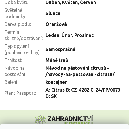
Doba květu
:
Duben
,
Květen
,
Červen
Světelné
Slunce
podmínky
:
Barva plodu
:
Oranžová
Termín
Leden
,
Únor
,
Prosinec
sklizně/dozrávání
:
Typ opylení
Samosprašné
(pohlaví rostliny)
:
Trnitost
:
Méně trnů
Návod na
Návod na pěstování citrusů -
pěstování
:
/navody-na-pestovani-citrusu/
Balení
:
kontejner
A: Citrus B: CZ-4282 C: 24/FP/0073
Plant Passport
:
D: SK
Z
á
p