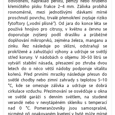
odvodnění, například perlitu, pemzy nebo hrubého
křemičitého písku frakce 2–4 mm. Zálivka probíhá
rovnoměrně, mezi jednotlivými dávkami mírné
proschnutí povrchu, trvalé přemokření zvyšuje riziko
fytoftory („vodní plísně“). Od jara do konce léta se
používá hnojivo pro citrusy, v květnu a červnu se
doporučuje zvýšený podíl draslíku a průběžné
doplňování mikroprvků, zejména železa, manganu a
zinku. Řez následuje po sklizni, odstraňují se
prokřížené a zahušťující výhony a udržuje se světlý
střed koruny. V nádobách o objemu 30–50 litrů se
vytváří stabilní násada, přesazení po zhruba dvou
letech do o něco větší nádoby podporuje vitalitu
kořenů. Před prvními mrazíky následuje přesun do
světlé chodby nebo zimní zahrady s teplotou 5–10
°C, kde se omezuje zálivka a udržuje se dobrá
cirkulace vzduchu. Přezimování se osvědčuje u okna
ve světlé garáži s denním světlem, na studené
verandě nebo v nevytápěném skleníku s temperací
nad 0 °C. Pomerančovníky jsou samosprašné,
nicméně při opakovaném kvetení v bytě může mírné