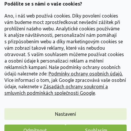
a
Podělíte se s námi o vaše cookies?
t
Vše o nákupu
í
Ano, i náš web používá cookies. Díky povolení cookies
vám budeme moct zprostředkovat nevšední zážitek při
prohlížení našeho webu. Analytické cookies používáme
Informace pro Vás
k analýze návštěvnosti, personalizační nám pomáhají
s přizpůsobením webu a díky marketingovým cookies se
Kontakujte nás
vám zobrazí takové reklamy, které vás nebudou
otravovat.
S vaším souhlasem můžeme používat cookies
a osobní údaje k personalizaci reklam a měření
reklamních kampaní. Naše podmínky ochrany osobních
údajů naleznete zde:
Podmínky ochrany osobních údajů.
Více informací o tom, jak Google zpracovává vaše osobní
údaje, naleznete v
Zásadách ochrany soukromí a
smluvních podmínkách společnosti Google
.
Vytvořil Shoptet
Nastavení
Copyright 2026
Zahradnictví Spomyšl
. Všechna práva
Odmítnout
Souhlasím