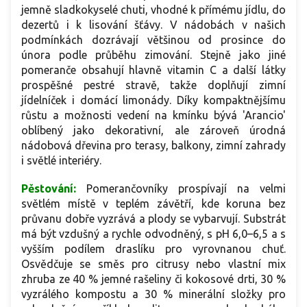
jemně sladkokyselé chuti, vhodné k přímému jídlu, do
dezertů i k lisování šťávy. V nádobách v našich
podmínkách dozrávají většinou od prosince do
února podle průběhu zimování. Stejně jako jiné
pomeranče obsahují hlavně vitamin C a další látky
prospěšné pestré stravě, takže doplňují zimní
jídelníček i domácí limonády. Díky kompaktnějšímu
růstu a možnosti vedení na kmínku bývá 'Arancio'
oblíbený jako dekorativní, ale zároveň úrodná
nádobová dřevina pro terasy, balkony, zimní zahrady
i světlé interiéry.
Pěstování:
Pomerančovníky prospívají na velmi
světlém místě v teplém závětří, kde koruna bez
průvanu dobře vyzrává a plody se vybarvují. Substrát
má být vzdušný a rychle odvodněný, s pH 6,0–6,5 a s
vyšším podílem draslíku pro vyrovnanou chuť.
Osvědčuje se směs pro citrusy nebo vlastní mix
zhruba ze 40 % jemné rašeliny či kokosové drti, 30 %
vyzrálého kompostu a 30 % minerální složky pro