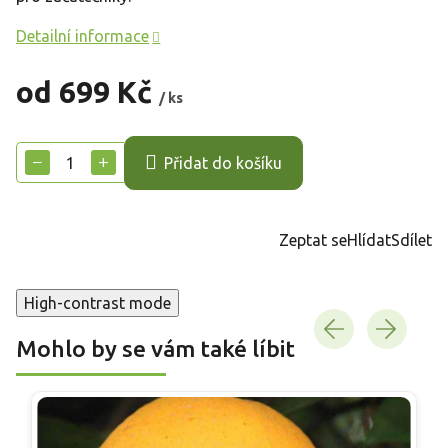
Detailní informace
od
699 Kč
/ ks
Měrná
cena:
−
+
Přidat do košíku
Zeptat se
Hlídat
Sdílet
High-contrast mode
Mohlo by se vám také líbit