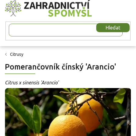
Přejít
na
obsah
Hledat
Citrusy
Pomerančovník čínský 'Arancio'
Citrus x sinensis 'Arancio'