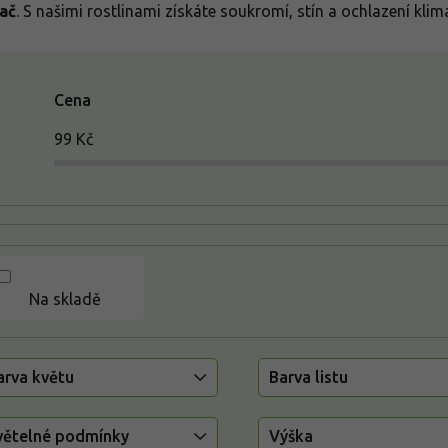
ač
. S našimi rostlinami získáte soukromí, stín a ochlazení kli
Cena
99
Kč
Na skladě
arva květu
Barva listu
větelné podmínky
Výška