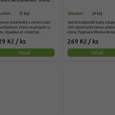
nicera periclymenum 'Graham
omas'
ladem
(
5 ks
)
Skladem
(
4 ks
)
mově žluté květy s večerní vůní
Vonné trubkovité květy a bujný
voří jemnou clonu na pergole i u
růst vytvoří přirozenou zelen
tu. Opadavý až částečně...
clonu. Popínavá dřevina dorůst
29 Kč
/ ks
269 Kč
/ ks
Detail
Detail