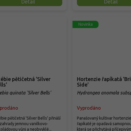
Detail
Detail
Novinka
ébie pětičetná 'Silver
Hortenzie řapíkatá 'Br
lls'
Side'
ebia quinata 'Silver Bells'
Hydrangea anomala subsp
petiolaris 'Bright Side'
prodáno
Vyprodáno
bie pětičetná 'Silver Bells' přináší
Panašovaný kultivar hortenzi
zahrady jemnou vanilkovo-
řapíkaté je opadavá samopnouc
oládovou vůni a neobvyklé...
která se přichytává příčepivými