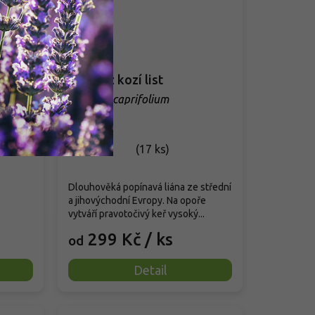
el-
Zimolez kozí list
Lonicera caprifolium
mogel'
Skladem
(
17 ks
)
Dlouhověká popínavá liána ze střední
a jihovýchodní Evropy. Na opoře
vytváří pravotočivý keř vysoký...
299 Kč
/ ks
od
Detail