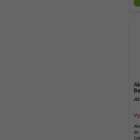
Ak
Be
Ak
Vy
Aké
do 
čok