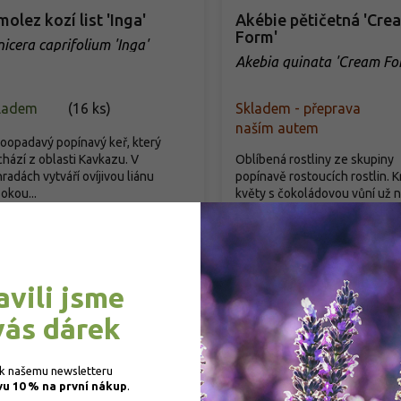
molez kozí list 'Inga'
Akébie pětičetná 'Cre
Form'
nicera caprifolium 'Inga'
Akebia quinata 'Cream Fo
ladem
(
16 ks
)
Skladem - přeprava
naším autem
oopadavý popínavý keř, který
hází z oblasti Kavkazu. V
Oblíbená rostliny ze skupiny
radách vytváří ovíjivou liánu
popínavě rostoucích rostlin. 
okou...
květy s čokoládovou vůní už na 
99 Kč
/ ks
299 Kč
/ ks
od
Detail
Detail
avili jsme
vás dárek
 k našemu newsletteru 
vu 10 % na první nákup
.