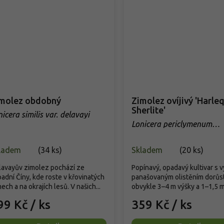
molez obdobný
Zimolez ovíjivý 'Harle
Sherlite'
icera similis var. delavayi
Lonicera periclymenum
'Harlequin Sherlite'
ladem
(
34 ks
)
Skladem
(
20 ks
)
lavayův zimolez pochází ze
Popínavý, opadavý kultivar s 
adní Číny, kde roste v křovinatých
panašovaným olistěním dorůs
ech a na okrajích lesů. V našich...
obvykle 3–4 m výšky a 1–1,5 m.
99 Kč
/ ks
359 Kč
/ ks