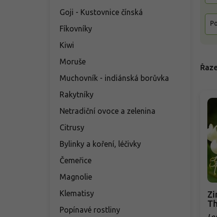
Goji - Kustovnice čínská
Po
Fíkovníky
Kiwi
Moruše
Řaze
Muchovník - indiánská borůvka
Rakytníky
Netradiční ovoce a zelenina
Citrusy
Bylinky a koření, léčivky
Čemeřice
Magnolie
Klematisy
Zi
T
Popínavé rostliny