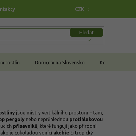
ontakty
CZK
Hledat
í rostlin
Doručení na Slovensko
Kontakt
ostliny
jsou mistry vertikálního prostoru – tam,
rop pergoly
nebo neprůhlednou
protihlukovou
oucích
přísavníků
, které fungují jako přírodní
jako je čokoládou vonící
akébie
či tropický