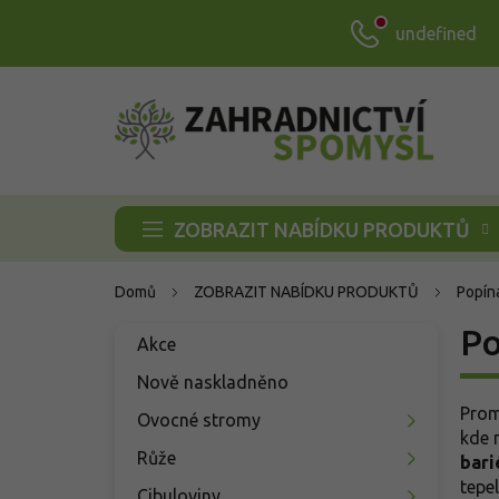
Přejít
undefined
na
obsah
ZOBRAZIT NABÍDKU PRODUKTŮ
Domů
ZOBRAZIT NABÍDKU PRODUKTŮ
Popína
P
Po
Přeskočit
Akce
o
kategorie
s
Nově naskladněno
t
Prom
Ovocné stromy
r
kde 
a
Růže
bari
n
tepe
Cibuloviny