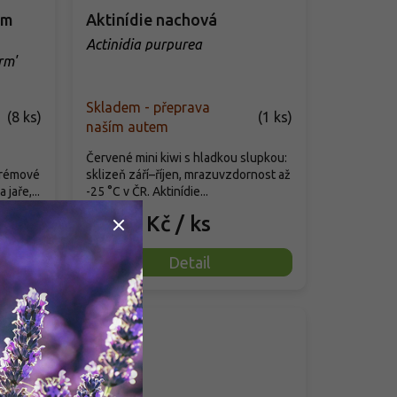
am
Aktinídie nachová
Actinidia purpurea
rm'
Skladem - přeprava
(
8 ks
)
(
1 ks
)
naším autem
Červené mini kiwi s hladkou slupkou:
Krémové
sklizeň září–říjen, mrazuvzdornost až
jaře,...
-25 °C v ČR. Aktinídie...
1 999 Kč
/ ks
Detail