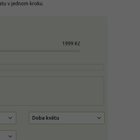
matu v jednom kroku.
1999
Kč
Doba květu