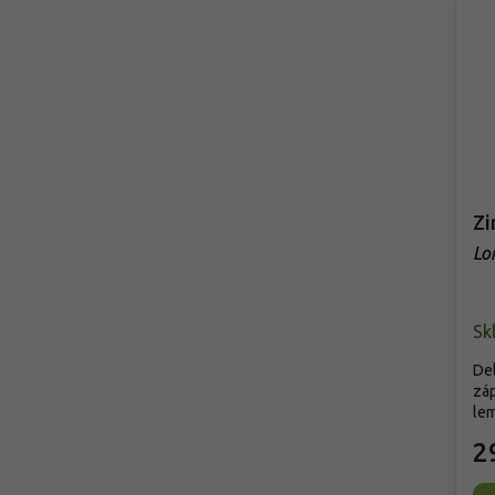
Zi
Lon
Sk
De
záp
lem
2