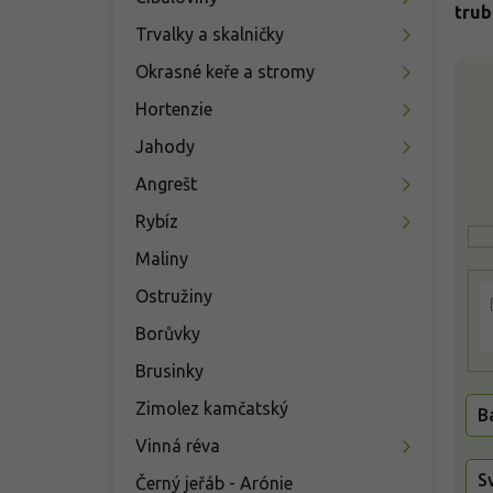
n
trub
í
Trvalky a skalničky
p
V
Okrasné keře a stromy
a
ý
n
Hortenzie
p
e
i
Jahody
l
s
Angrešt
p
r
Rybíz
o
Maliny
d
u
Ostružiny
k
t
Borůvky
ů
Brusinky
Zimolez kamčatský
B
Vinná réva
S
Černý jeřáb - Arónie