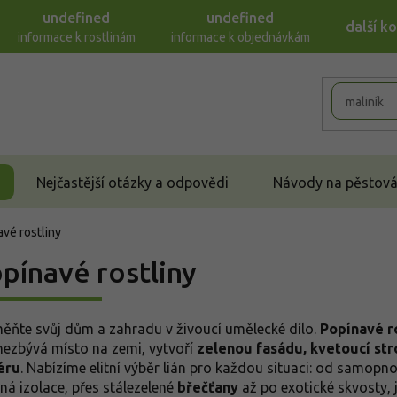
undefined
undefined
další k
informace k rostlinám
informace k objednávkám
Nejčastější otázky a odpovědi
Návody na pěstován
vé rostliny
pínavé rostliny
ěňte svůj dům a zahradu v živoucí umělecké dílo.
Popínavé r
nezbývá místo na zemi, vytvoří
zelenou fasádu, kvetoucí st
éru
. Nabízíme elitní výběr lián pro každou situaci: od samopn
lná izolace, přes stálezelené
břečťany
až po exotické skvosty, 