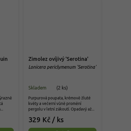
quin
Zimolez ovíjivý 'Serotina'
Lonicera periclymenum 'Serotina'
Skladem
(
2 ks
)
výrazně
Purpurová poupata, krémově žluté
tá
květy a večerní vůně promění
..
pergolu v letní zákoutí. Opadavý až...
329 Kč
/ ks