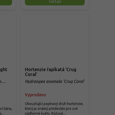
Detail
ight
Hortenzie řapíkatá 'Crug
Coral'
.
Hydrangea anomala 'Crug Coral'
Vyprodáno
e
Okouzlující popínavý druh hortenzie,
í liána,
který je známý především pro své
...
nádherné květy. Růžové...