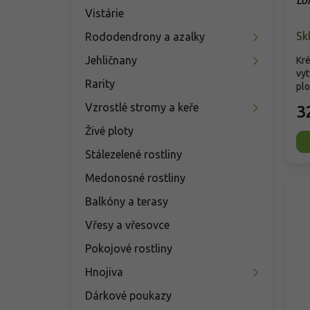
Lo
Th
Vistárie
Sk
Rododendrony a azalky
Jehličnany
Kré
vyt
Rarity
plo
Vzrostlé stromy a keře
3
Živé ploty
Stálezelené rostliny
Medonosné rostliny
Balkóny a terasy
Vřesy a vřesovce
Pokojové rostliny
Hnojiva
Dárkové poukazy