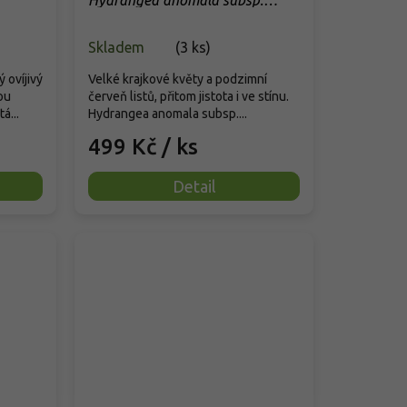
Hydrangea anomala subsp.
petiolaris 'Flying Saucer'
Skladem
(
3 ks
)
 ovíjivý
Velké krajkové květy a podzimní
ou
červeň listů, přitom jistota i ve stínu.
á...
Hydrangea anomala subsp....
499 Kč
/ ks
Detail