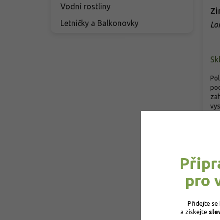
Vodní rostliny
Zi
Letničky a Balkonovky
Lo
Sk
Pol
poc
zah
vys
2
Připr
pro 
Přidejte se
a získejte 
sle