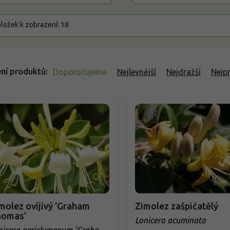
ložek k zobrazení:
18
ní produktů
Doporučujeme
Nejlevnější
Nejdražší
Nejp
molez ovíjivý 'Graham
Zimolez zašpičatělý
homas'
Lonicera acuminata