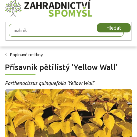
Přejít
na
obsah
Hledat
Popínavé rostliny
Přísavník pětilistý 'Yellow Wall'
Parthenocissus quinquefolia 'Yellow Wall'