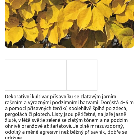
Dekorativní kultivar přísavníku se zlatavým jarním
rašením a výraznými podzimními barvami. Dorůstá 4–6 m
a pomocí přísavných terčíků spolehlivě šplhá po zdech,
pergolách či plotech. Listy jsou pětičetné, na jaře jasně
žluté, v létě světle zelené se zlatým tónem a na podzim
ohnivě oranžové až šarlatové. Je plně mrazuvzdorný,
odolný a méně agresivní než běžný přísavník, dobře se
udržuje.