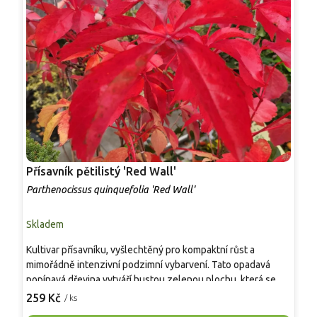
Přísavník pětilistý 'Red Wall'
P
Parthenocissus quinquefolia 'Red Wall'
P
Skladem
S
Kultivar přísavníku, vyšlechtěný pro kompaktní růst a
P
mimořádně intenzivní podzimní vybarvení. Tato opadavá
k
popínavá dřevina vytváří hustou zelenou plochu, která se na
š
podzim mění v sytě vínové až jasně červené tóny. Díky
p
259 Kč
3
/ ks
úchytným destičkám se sama přichytí ke zdi bez nutnosti
m