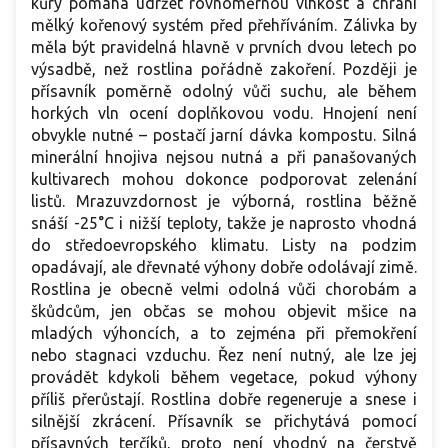
kůry pomáhá udržet rovnoměrnou vlhkost a chrání
mělký kořenový systém před přehříváním. Zálivka by
měla být pravidelná hlavně v prvních dvou letech po
výsadbě, než rostlina pořádně zakoření. Později je
přísavník poměrně odolný vůči suchu, ale během
horkých vln ocení doplňkovou vodu. Hnojení není
obvykle nutné – postačí jarní dávka kompostu. Silná
minerální hnojiva nejsou nutná a při panašovaných
kultivarech mohou dokonce podporovat zelenání
listů. Mrazuvzdornost je výborná, rostlina běžně
snáší -25°C i nižší teploty, takže je naprosto vhodná
do středoevropského klimatu. Listy na podzim
opadávají, ale dřevnaté výhony dobře odolávají zimě.
Rostlina je obecně velmi odolná vůči chorobám a
škůdcům, jen občas se mohou objevit mšice na
mladých výhoncích, a to zejména při přemokření
nebo stagnaci vzduchu. Řez není nutný, ale lze jej
provádět kdykoli během vegetace, pokud výhony
příliš přerůstají. Rostlina dobře regeneruje a snese i
silnější zkrácení. Přísavník se přichytává pomocí
přísavných terčíků, proto není vhodný na čerstvě