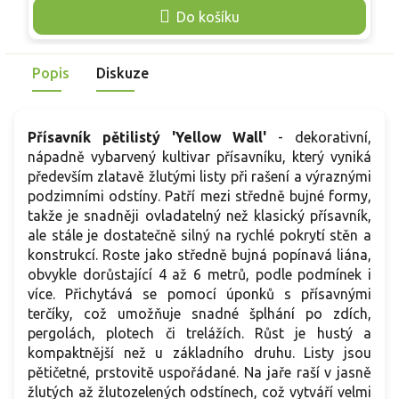
opory. Dorůstá až 15 metrů a je ideální pro zakrytí fasád či
d
Do košíku
plotů, kde v létě přirozeně ochlazuje zdivo. Spolehlivá,
m
mrazuvzdorná a esteticky velmi přínosná volba pro zahradní
n
design.
Popis
Diskuze
Přísavník pětilistý 'Yellow Wall'
- dekorativní,
nápadně vybarvený kultivar přísavníku, který vyniká
především zlatavě žlutými listy při rašení a výraznými
podzimními odstíny. Patří mezi středně bujné formy,
takže je snadněji ovladatelný než klasický přísavník,
ale stále je dostatečně silný na rychlé pokrytí stěn a
konstrukcí. Roste jako středně bujná popínavá liána,
obvykle dorůstající 4 až 6 metrů, podle podmínek i
více. Přichytává se pomocí úponků s přísavnými
terčíky, což umožňuje snadné šplhání po zdích,
pergolách, plotech či trelážích. Růst je hustý a
kompaktnější než u základního druhu. Listy jsou
pětičetné, prstovitě uspořádané. Na jaře raší v jasně
žlutých až žlutozelených odstínech, což vytváří velmi