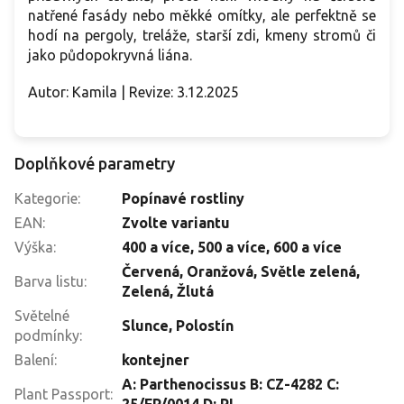
natřené fasády nebo měkké omítky, ale perfektně se
hodí na pergoly, treláže, starší zdi, kmeny stromů či
jako půdopokryvná liána.
Autor: Kamila | Revize: 3.12.2025
Doplňkové parametry
Kategorie
:
Popínavé rostliny
EAN
:
Zvolte variantu
Výška
:
400 a více
,
500 a více
,
600 a více
Červená
,
Oranžová
,
Světle zelená
,
Barva listu
:
Zelená
,
Žlutá
Světelné
Slunce
,
Polostín
podmínky
:
Balení
:
kontejner
A: Parthenocissus B: CZ-4282 C:
Plant Passport
: