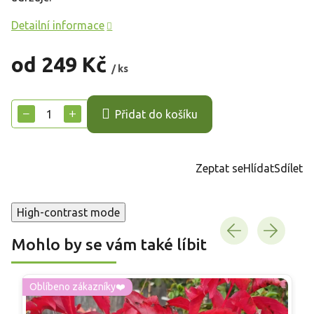
Detailní informace
od
249 Kč
/ ks
Měrná
cena:
−
+
Přidat do košíku
Zeptat se
Hlídat
Sdílet
High-contrast mode
Mohlo by se vám také líbit
Oblíbeno zákazníky❤️