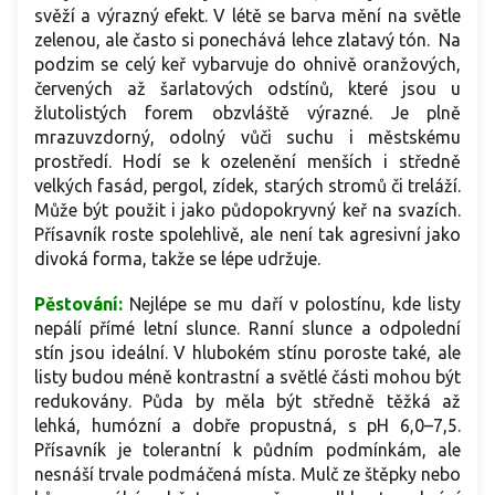
svěží a výrazný efekt. V létě se barva mění na světle
zelenou, ale často si ponechává lehce zlatavý tón. Na
podzim se celý keř vybarvuje do ohnivě oranžových,
červených až šarlatových odstínů, které jsou u
žlutolistých forem obzvláště výrazné. Je plně
mrazuvzdorný, odolný vůči suchu i městskému
prostředí. Hodí se k ozelenění menších i středně
velkých fasád, pergol, zídek, starých stromů či treláží.
Může být použit i jako půdopokryvný keř na svazích.
Přísavník roste spolehlivě, ale není tak agresivní jako
divoká forma, takže se lépe udržuje.
Pěstování:
Nejlépe se mu daří v polostínu, kde listy
nepálí přímé letní slunce. Ranní slunce a odpolední
stín jsou ideální. V hlubokém stínu poroste také, ale
listy budou méně kontrastní a světlé části mohou být
redukovány. Půda by měla být středně těžká až
lehká, humózní a dobře propustná, s pH 6,0–7,5.
Přísavník je tolerantní k půdním podmínkám, ale
nesnáší trvale podmáčená místa. Mulč ze štěpky nebo