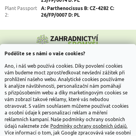
25/FP/0014 D: PL
Plant Passport
A: Parthenocissus B: CZ-4282 C:
2
:
26/FP/0007 D: PL
Z
á
p
a
Podělíte se s námi o vaše cookies?
t
Vše o nákupu
í
Ano, i náš web používá cookies. Díky povolení cookies
vám budeme moct zprostředkovat nevšední zážitek při
prohlížení našeho webu. Analytické cookies používáme
Informace pro Vás
k analýze návštěvnosti, personalizační nám pomáhají
s přizpůsobením webu a díky marketingovým cookies se
Kontakujte nás
vám zobrazí takové reklamy, které vás nebudou
otravovat.
S vaším souhlasem můžeme používat cookies
a osobní údaje k personalizaci reklam a měření
reklamních kampaní. Naše podmínky ochrany osobních
údajů naleznete zde:
Podmínky ochrany osobních údajů.
Více informací o tom, jak Google zpracovává vaše osobní