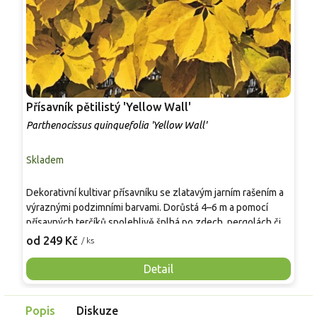
Přísavník pětilistý 'Yellow Wall'
P
Parthenocissus quinquefolia 'Yellow Wall'
P
Skladem
S
P
Dekorativní kultivar přísavníku se zlatavým jarním rašením a
k
výraznými podzimními barvami. Dorůstá 4–6 m a pomocí
š
přísavných terčíků spolehlivě šplhá po zdech, pergolách či
p
3
plotech. Listy jsou pětičetné, na jaře jasně žluté, v létě
od 249 Kč
/ ks
m
světle zelené se zlatým tónem a na podzim ohnivě
d
oranžové až šarlatové. Je plně mrazuvzdorný, odolný a
Detail
m
méně agresivní než běžný přísavník, dobře se udržuje.
n
Popis
Diskuze