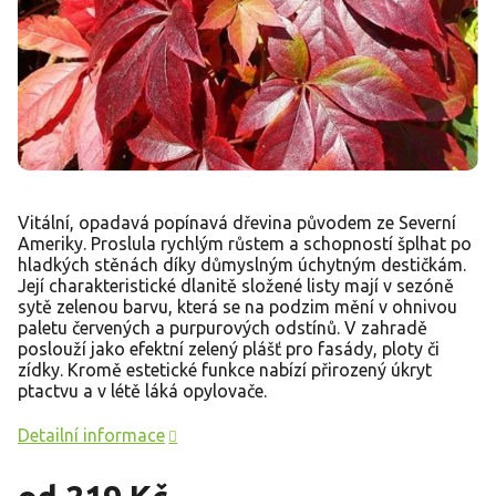
Vitální, opadavá popínavá dřevina původem ze Severní
Ameriky. Proslula rychlým růstem a schopností šplhat po
hladkých stěnách díky důmyslným úchytným destičkám.
Její charakteristické dlanitě složené listy mají v sezóně
sytě zelenou barvu, která se na podzim mění v ohnivou
paletu červených a purpurových odstínů. V zahradě
poslouží jako efektní zelený plášť pro fasády, ploty či
zídky. Kromě estetické funkce nabízí přirozený úkryt
ptactvu a v létě láká opylovače.
Detailní informace