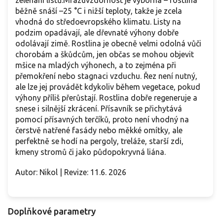
zelenání listů.Mrazuvzdornost je výborná – rostlina
běžně snáší –25 °C i nižší teploty, takže je zcela
vhodná do středoevropského klimatu. Listy na
podzim opadávají, ale dřevnaté výhony dobře
odolávají zimě. Rostlina je obecně velmi odolná vůči
chorobám a škůdcům, jen občas se mohou objevit
mšice na mladých výhonech, a to zejména při
přemokření nebo stagnaci vzduchu. Řez není nutný,
ale lze jej provádět kdykoliv během vegetace, pokud
výhony příliš přerůstají. Rostlina dobře regeneruje a
snese i silnější zkrácení. Přísavník se přichytává
pomocí přísavných terčíků, proto není vhodný na
čerstvě natřené fasády nebo měkké omítky, ale
perfektně se hodí na pergoly, treláže, starší zdi,
kmeny stromů či jako půdopokryvná liána.
Autor: Nikol | Revize: 11.6. 2026
Doplňkové parametry