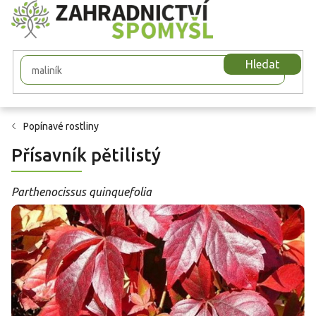
Přejít
na
obsah
Hledat
Popínavé rostliny
Přísavník pětilistý
Parthenocissus quinquefolia