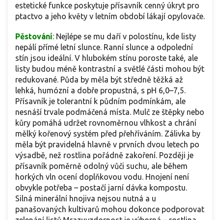
estetické funkce poskytuje přísavník cenný úkryt pro
ptactvo a jeho květy v letním období lákají opylovače.
Pěstování
: Nejlépe se mu daří v polostínu, kde listy
nepálí přímé letní slunce. Ranní slunce a odpolední
stín jsou ideální. V hlubokém stínu poroste také, ale
listy budou méně kontrastní a světlé části mohou být
redukované. Půda by měla být středně těžká až
lehká, humózní a dobře propustná, s pH 6,0–7,5.
Přísavník je tolerantní k půdním podmínkám, ale
nesnáší trvale podmáčená místa. Mulč ze štěpky nebo
kůry pomáhá udržet rovnoměrnou vlhkost a chrání
mělký kořenový systém před přehříváním. Zálivka by
měla být pravidelná hlavně v prvních dvou letech po
výsadbě, než rostlina pořádně zakoření. Později je
přísavník poměrně odolný vůči suchu, ale během
horkých vln ocení doplňkovou vodu. Hnojení není
obvykle potřeba – postačí jarní dávka kompostu.
Silná minerální hnojiva nejsou nutná a u
panašovaných kultivarů mohou dokonce podporovat