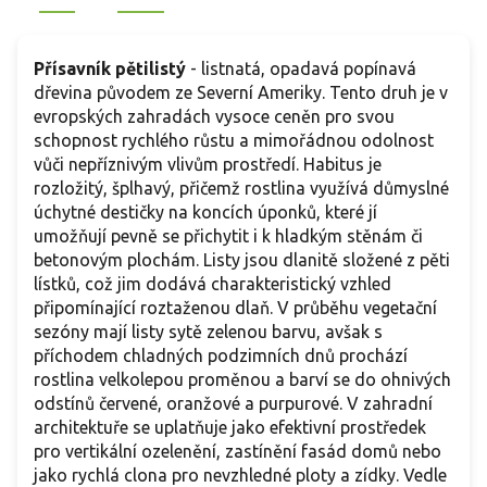
Přísavník pětilistý
- listnatá, opadavá popínavá
dřevina původem ze Severní Ameriky. Tento druh je v
evropských zahradách vysoce ceněn pro svou
schopnost rychlého růstu a mimořádnou odolnost
vůči nepříznivým vlivům prostředí. Habitus je
rozložitý, šplhavý, přičemž rostlina využívá důmyslné
úchytné destičky na koncích úponků, které jí
umožňují pevně se přichytit i k hladkým stěnám či
betonovým plochám. Listy jsou dlanitě složené z pěti
lístků, což jim dodává charakteristický vzhled
připomínající roztaženou dlaň. V průběhu vegetační
sezóny mají listy sytě zelenou barvu, avšak s
příchodem chladných podzimních dnů prochází
rostlina velkolepou proměnou a barví se do ohnivých
odstínů červené, oranžové a purpurové. V zahradní
architektuře se uplatňuje jako efektivní prostředek
pro vertikální ozelenění, zastínění fasád domů nebo
jako rychlá clona pro nevzhledné ploty a zídky. Vedle