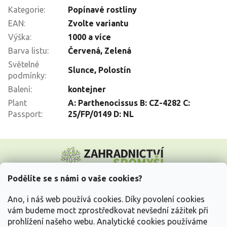
Kategorie
:
Popínavé rostliny
EAN
:
Zvolte variantu
Výška
:
1000 a více
Barva listu
:
Červená
,
Zelená
Světelné
Slunce
,
Polostín
podmínky
:
Balení
:
kontejner
Plant
A: Parthenocissus B: CZ-4282 C:
Passport
:
25/FP/0149 D: NL
Z
á
p
a
Podělíte se s námi o vaše cookies?
t
Vše o nákupu
í
Ano, i náš web používá cookies. Díky povolení cookies
vám budeme moct zprostředkovat nevšední zážitek při
prohlížení našeho webu. Analytické cookies používáme
Informace pro Vás