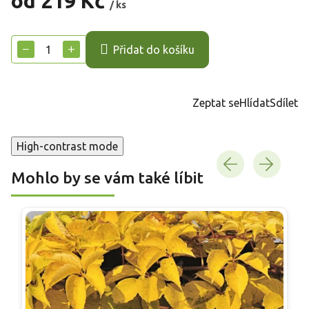
od
219 Kč
/ ks
Měrná
cena:
−
+
Přidat do košíku
Zeptat se
Hlídat
Sdílet
High-contrast mode
Mohlo by se vám také líbit