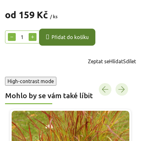
od
159 Kč
/ ks
Měrná
cena:
−
+
Přidat do košíku
Zeptat se
Hlídat
Sdílet
High-contrast mode
Mohlo by se vám také líbit