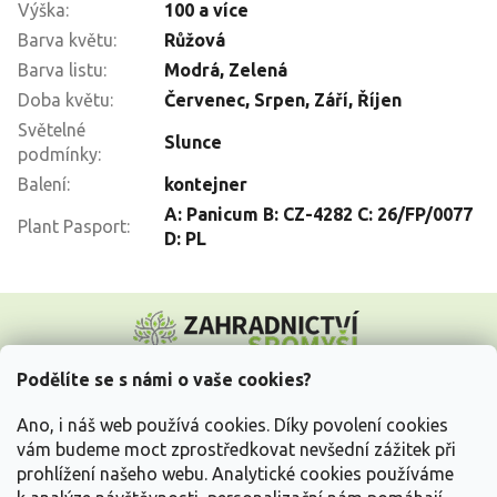
Výška
:
100 a více
Barva květu
:
Růžová
Barva listu
:
Modrá
,
Zelená
Doba květu
:
Červenec
,
Srpen
,
Září
,
Říjen
Světelné
Slunce
podmínky
:
Balení
:
kontejner
A: Panicum B: CZ-4282 C: 26/FP/0077
Plant Pasport
:
D: PL
Z
á
p
a
Podělíte se s námi o vaše cookies?
t
Vše o nákupu
í
Ano, i náš web používá cookies. Díky povolení cookies
vám budeme moct zprostředkovat nevšední zážitek při
prohlížení našeho webu. Analytické cookies používáme
Informace pro Vás