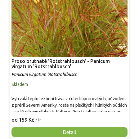
Proso prutnaté 'Rotstrahlbusch' - Panicum
Pro
virgatum 'Rotstrahlbusch'
'
Panicum virgatum 'Rotstrahlbusch'
P
Skladem
S
Vytrvalá teplosezónní tráva z čeledi lipnicovitých, původem
A
z prérií Severní Ameriky, roste na písčitých i hlinitých půdách
p
a snáší výkyvy vlhkosti. Kultivar 'Rotstrahlbusch' je evropská,
d
pravděpodobně německá selekce, ceněná pro časný nástup
l
od 159 Kč
o
/ ks
vínově červených tónů a vzpřímený habitus. Listový trs mívá
č
0,8–1,2 m, v době kvetení 1,4–1,6 m, šířka 0,6–0,9 m. Od
v
Detail
srpna do října nese vzdušné laty klásků, zprvu narůžovělé až
v