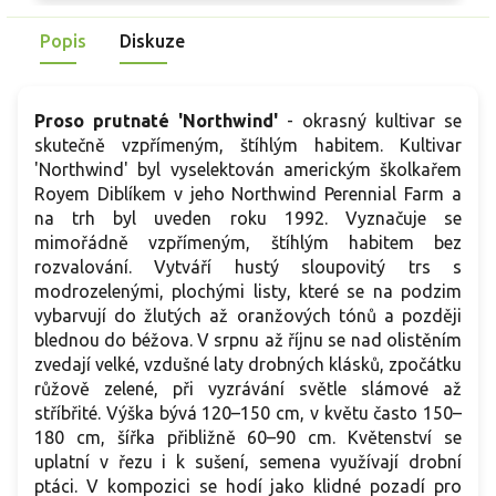
červenohnědé, později béžové, dekorativní i v zimě a
p
Popis
Diskuze
vhodné do suchých vazeb. V prérijních výsadbách ladí s
s
třapatkami, rozchodníky, se sporýši a šalvějemi i s jehličnany.
Proso prutnaté 'Northwind'
- okrasný kultivar se
skutečně vzpřímeným, štíhlým habitem. Kultivar
'Northwind' byl vyselektován americkým školkařem
Royem Diblíkem v jeho Northwind Perennial Farm a
na trh byl uveden roku 1992. Vyznačuje se
mimořádně vzpřímeným, štíhlým habitem bez
rozvalování. Vytváří hustý sloupovitý trs s
modrozelenými, plochými listy, které se na podzim
vybarvují do žlutých až oranžových tónů a později
blednou do béžova. V srpnu až říjnu se nad olistěním
zvedají velké, vzdušné laty drobných klásků, zpočátku
růžově zelené, při vyzrávání světle slámové až
stříbřité. Výška bývá 120–150 cm, v květu často 150–
180 cm, šířka přibližně 60–90 cm. Květenství se
uplatní v řezu i k sušení, semena využívají drobní
ptáci. V kompozici se hodí jako klidné pozadí pro