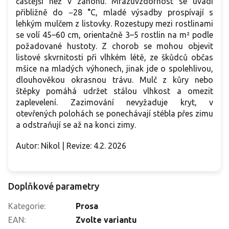
častější než v záhonu. Mrazuvzdornost se uvádí
přibližně do −28 °C, mladé výsadby prospívají s
lehkým mulčem z listovky. Rozestupy mezi rostlinami
se volí 45–60 cm, orientačně 3–5 rostlin na m² podle
požadované hustoty. Z chorob se mohou objevit
listové skvrnitosti při vlhkém létě, ze škůdců občas
mšice na mladých výhonech, jinak jde o spolehlivou,
dlouhověkou okrasnou trávu. Mulč z kůry nebo
štěpky pomáhá udržet stálou vlhkost a omezit
zaplevelení. Zazimování nevyžaduje kryt, v
otevřených polohách se ponechávají stébla přes zimu
a odstraňují se až na konci zimy.
Autor: Nikol | Revize: 4.2. 2026
Doplňkové parametry
Kategorie
:
Prosa
EAN
:
Zvolte variantu