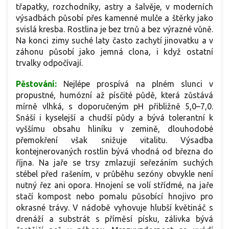
třapatky, rozchodníky, astry a šalvěje, v moderních
výsadbách působí přes kamenné mulče a štěrky jako
svislá kresba. Rostlina je bez trnů a bez výrazné vůně.
Na konci zimy suché laty často zachytí jinovatku a v
záhonu působí jako jemná clona, i když ostatní
trvalky odpočívají.
Pěstování:
Nejlépe prospívá na plném slunci v
propustné, humózní až písčité půdě, která zůstává
mírně vlhká, s doporučeným pH přibližně 5,0–7,0.
Snáší i kyselejší a chudší půdy a bývá tolerantní k
vyššímu obsahu hliníku v zemině, dlouhodobé
přemokření však snižuje vitalitu. Výsadba
kontejnerovaných rostlin bývá vhodná od března do
října. Na jaře se trsy zmlazují seřezáním suchých
stébel před rašením, v průběhu sezóny obvykle není
nutný řez ani opora. Hnojení se volí střídmé, na jaře
stačí kompost nebo pomalu působící hnojivo pro
okrasné trávy. V nádobě vyhovuje hlubší květináč s
drenáží a substrát s příměsí písku, zálivka bývá