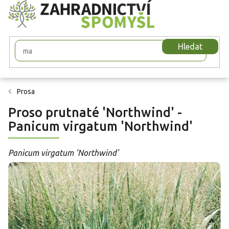
Přejít
na
obsah
Hledat
Prosa
Proso prutnaté 'Northwind' -
Panicum virgatum 'Northwind'
Panicum virgatum 'Northwind'