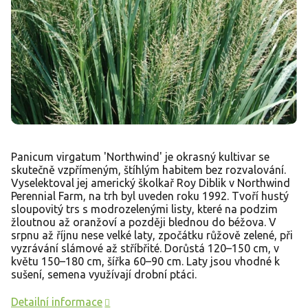
Panicum virgatum 'Northwind' je okrasný kultivar se
skutečně vzpřímeným, štíhlým habitem bez rozvalování.
Vyselektoval jej americký školkař Roy Diblik v Northwind
Perennial Farm, na trh byl uveden roku 1992. Tvoří hustý
sloupovitý trs s modrozelenými listy, které na podzim
žloutnou až oranžoví a později blednou do béžova. V
srpnu až říjnu nese velké laty, zpočátku růžově zelené, při
vyzrávání slámové až stříbřité. Dorůstá 120–150 cm, v
květu 150–180 cm, šířka 60–90 cm. Laty jsou vhodné k
sušení, semena využívají drobní ptáci.
Detailní informace