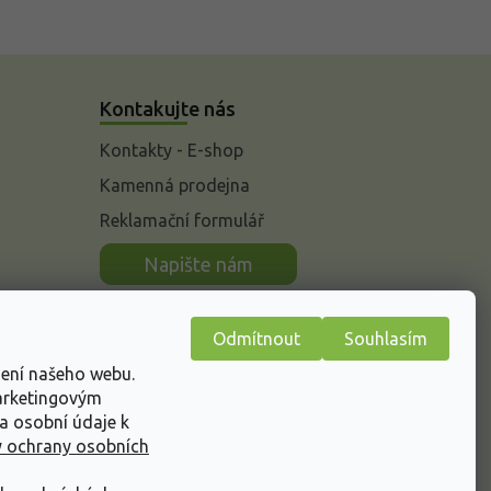
Kontakujte nás
Kontakty - E-shop
Kamenná prodejna
Reklamační formulář
n
Napište nám
Odmítnout
Souhlasím
žení našeho webu.
marketingovým
a osobní údaje k
 ochrany osobních