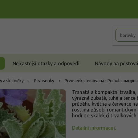
Nejčastější otázky a odpovědi
Návody na pěstován
y a skalničky
Prvosenky
Prvosenka lemovaná - Primula margin
Trsnatá a kompaktní trvalka, 
výrazně zubaté, tuhé a tence b
průběhu května a července na
rostlina působí romantickým 
hodí do skalek či trvalkových
Detailní informace