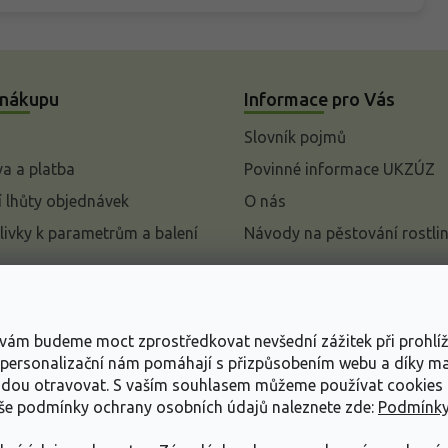
 nákupu
Informace pro Vás
Slovník pojmů
a a platba
Povinné informace UKZÚZ
 lhůty objednávek
O nás
livky k parametrům a balení
Návody na pěstování rostli
pení od kupní smlouvy
mace
s vám budeme moct zprostředkovat nevšední zážitek při prohlí
ace o ochraně osobních
, personalizační nám pomáhají s přizpůsobením webu a díky 
udou otravovat.
S vaším souhlasem můžeme používat cookies 
dní podmínky
aše podmínky ochrany osobních údajů naleznete zde:
Podmínky