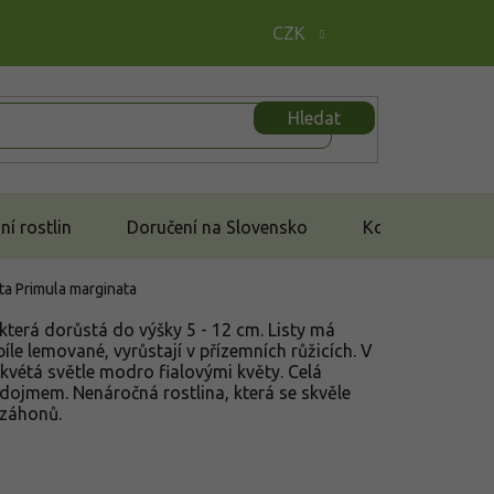
CZK
Hledat
í rostlin
Doručení na Slovensko
Kontakt
ata
Primula marginata
která dorůstá do výšky 5 - 12 cm. Listy má
íle lemované, vyrůstají v přízemních růžicích. V
kvétá světle modro fialovými květy. Celá
dojmem. Nenáročná rostlina, která se skvěle
 záhonů.