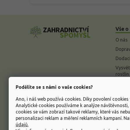
Z
á
Vše o
p
a
O nás
t
í
Doprav
Dodací
Vysvět
rostlin
Odstou
Podělíte se s námi o vaše cookies?
Rekla
Ano, i náš web používá cookies. Díky povolení cookie
Inform
Analytické cookies používáme k analýze návštěvnosti
údajů
cookies se vám zobrazí takové reklamy, které vás neb
Obcho
personalizaci reklam a měření reklamních kampaní. N
údajů.