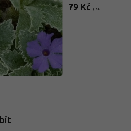
79 Kč
/ ks
Měrná
cena:
bit