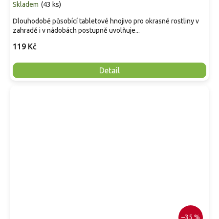
Skladem
(
43 ks
)
Dlouhodobě působící tabletové hnojivo pro okrasné rostliny v
zahradě i v nádobách postupně uvolňuje...
119 Kč
Detail
–35 %