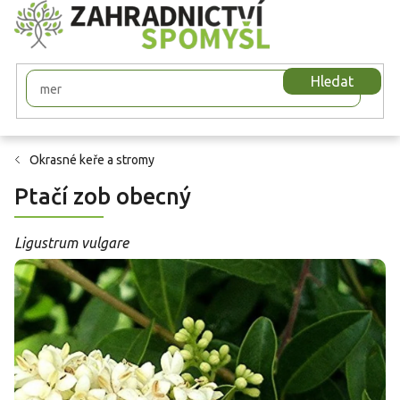
Přejít
na
obsah
Hledat
Okrasné keře a stromy
Ptačí zob obecný
Ligustrum vulgare