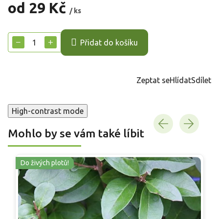
od
29 Kč
/ ks
Měrná
cena:
−
+
Přidat do košíku
Zeptat se
Hlídat
Sdílet
High-contrast mode
Mohlo by se vám také líbit
Do živých plotů!