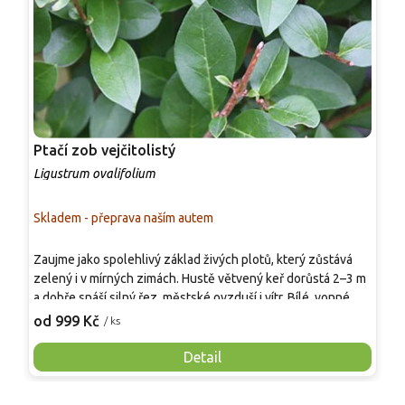
Ptačí zob vejčitolistý
P
Ligustrum ovalifolium
L
Skladem - přeprava naším autem
P
P
Zaujme jako spolehlivý základ živých plotů, který zůstává
č
zelený i v mírných zimách. Hustě větvený keř dorůstá 2–3 m
n
a dobře snáší silný řez, městské ovzduší i vítr. Bílé, vonné
d
1
květy v červnu a červenci poskytují potravu opylovačům,
od 999 Kč
/ ks
c
černé bobule na podzim ocení ptáci. Pro pěstování postačí
s
běžná zahradní půda a stanoviště od plného slunce po
Detail
v
polostín.
z
s