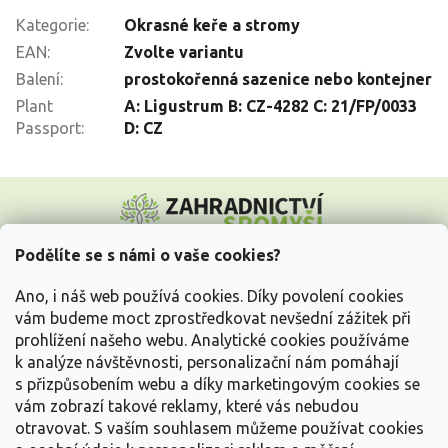
Kategorie
:
Okrasné keře a stromy
EAN
:
Zvolte variantu
Balení
:
prostokořenná sazenice nebo kontejner
Plant
A: Ligustrum B: CZ-4282 C: 21/FP/0033
Passport
:
D: CZ
Z
á
p
a
Podělíte se s námi o vaše cookies?
t
Vše o nákupu
í
Ano, i náš web používá cookies. Díky povolení cookies
vám budeme moct zprostředkovat nevšední zážitek při
prohlížení našeho webu. Analytické cookies používáme
Informace pro Vás
k analýze návštěvnosti, personalizační nám pomáhají
s přizpůsobením webu a díky marketingovým cookies se
Kontakujte nás
vám zobrazí takové reklamy, které vás nebudou
otravovat.
S vaším souhlasem můžeme používat cookies