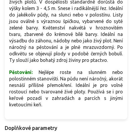
živých plotů. V dospělosti standardně dorůstá do
výšky kolem 3 - 4,5 m. Snese i radikálnější řez. Ideální
do jakékoliv půdy, na slunci nebo v polostínu. Listy
jsou oválné s výraznou špičkou, vybarvené do sytě
zelené barvy. Květenství nakvétá v hroznovitém
tvaru, zbarvené do krémově bílé barvy. Ideální na
výsadbu do záhonu, nádoby nebo jako živý plot. Není
náročný na pěstování a je plně mrazuvzdorný. Po
odkvětu se objevují plody v podobě černých bobulí.
Ty slouží jako bohatý zdroj živiny pro ptactvo.
Pěstování:
Nejlépe roste na slunném nebo
polostinném stanovišti. Na půdu není náročný, akorát
nesnáší přílišné přemokření. Ideální je pro volně
rostoucí nebo tvarované živé ploty. Používá se i pro
keřové pozadí v zahradách a parcích s jinými
kvetoucími keři.
Doplňkové parametry