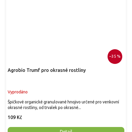
–35 %
Agrobio Trumf pro okrasné rostliny
Vyprodáno
Špičkové organické granulované hnojivo určené pro venkovní
okrasné rostliny, od trvalek po okrasné...
109 Kč
Detail