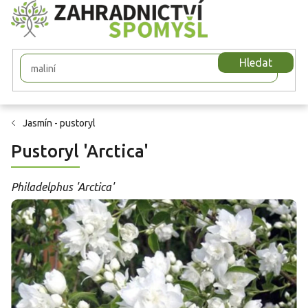
Přejít
na
obsah
Hledat
Jasmín - pustoryl
Pustoryl 'Arctica'
Philadelphus 'Arctica'