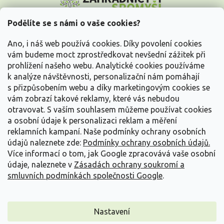
p
a
Podělíte se s námi o vaše cookies?
t
Vše o nákupu
í
Ano, i náš web používá cookies. Díky povolení cookies
vám budeme moct zprostředkovat nevšední zážitek při
prohlížení našeho webu. Analytické cookies používáme
Informace pro Vás
k analýze návštěvnosti, personalizační nám pomáhají
s přizpůsobením webu a díky marketingovým cookies se
Kontakujte nás
vám zobrazí takové reklamy, které vás nebudou
otravovat.
S vaším souhlasem můžeme používat cookies
a osobní údaje k personalizaci reklam a měření
reklamních kampaní. Naše podmínky ochrany osobních
údajů naleznete zde:
Podmínky ochrany osobních údajů.
Více informací o tom, jak Google zpracovává vaše osobní
údaje, naleznete v
Zásadách ochrany soukromí a
smluvních podmínkách společnosti Google
.
Vytvořil Shoptet
Nastavení