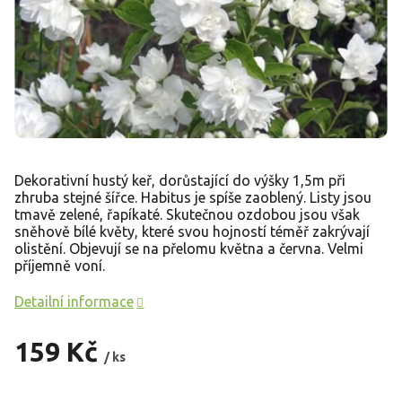
Dekorativní hustý keř, dorůstající do výšky 1,5m při
zhruba stejné šířce. Habitus je spíše zaoblený. Listy jsou
tmavě zelené, řapíkaté. Skutečnou ozdobou jsou však
sněhově bílé květy, které svou hojností téměř zakrývají
olistění. Objevují se na přelomu května a června. Velmi
příjemně voní.
Detailní informace
159 Kč
/ ks
Měrná