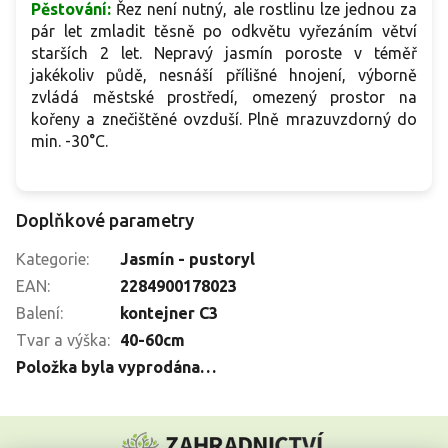
Pěstování:
Řez není nutný, ale rostlinu lze jednou za
pár let zmladit těsně po odkvětu vyřezáním větví
starších 2 let. Nepravý jasmín poroste v téměř
jakékoliv půdě, nesnáší přílišné hnojení, výborně
zvládá městské prostředí, omezený prostor na
kořeny a znečištěné ovzduší. Plně mrazuvzdorný do
min. -30°C.
Doplňkové parametry
Kategorie
:
Jasmín - pustoryl
EAN
:
2284900178023
Balení
:
kontejner C3
Tvar a výška
:
40-60cm
Položka byla vyprodána…
Z
á