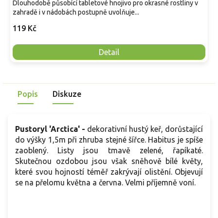
Dlouhodobě působící tabletové hnojivo pro okrasné rostliny v
zahradě i v nádobách postupně uvolňuje...
119 Kč
Detail
Popis
Diskuze
Pustoryl 'Arctica' -
dekorativní hustý keř, dorůstající
do výšky 1,5m při zhruba stejné šířce. Habitus je spíše
zaoblený. Listy jsou tmavě zelené, řapíkaté.
Skutečnou ozdobou jsou však sněhově bílé květy,
které svou hojností téměř zakrývají olistění. Objevují
se na přelomu května a června. Velmi příjemně voní.