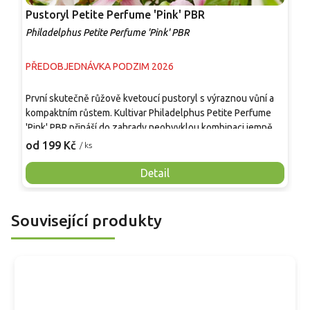
Pustoryl Petite Perfume 'Pink' PBR
P
Philadelphus Petite Perfume 'Pink' PBR
P
PŘEDOBJEDNÁVKA PODZIM 2026
P
První skutečně růžově kvetoucí pustoryl s výraznou vůní a
O
kompaktním růstem. Kultivar Philadelphus Petite Perfume
k
'Pink' PBR přináší do zahrady neobvyklou kombinaci jemně
P
růžových květů, intenzivní sladké vůně a dlouhého období
p
od 199 Kč
o
/ ks
kvetení trvajícího až šest týdnů. Hustý, pravidelně rostoucí
n
keř se výborně hodí do menších zahrad, předzahrádek,
d
Detail
smíšených výsadeb i prostorných nádob na terasách. Vyniká
l
nenáročným pěstováním, spolehlivým kvetením, dobrou
d
mrazuvzdorností a po zakořenění také odolností vůči
v
Související produkty
krátkodobému suchu. Jeho květy jsou atraktivní pro včely i
n
další opylující hmyz.