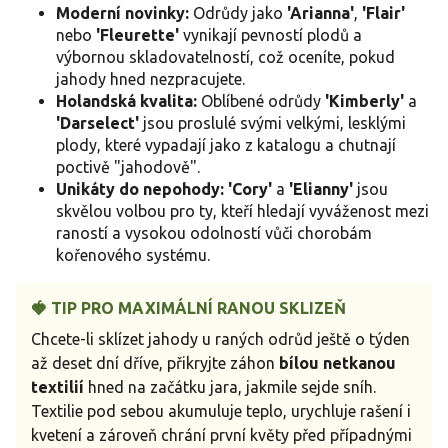
Moderní novinky:
Odrůdy jako
'Arianna'
,
'Flair'
nebo
'Fleurette'
vynikají pevností plodů a
výbornou skladovatelností, což oceníte, pokud
jahody hned nezpracujete.
Holandská kvalita:
Oblíbené odrůdy
'Kimberly'
a
'Darselect'
jsou proslulé svými velkými, lesklými
plody, které vypadají jako z katalogu a chutnají
poctivě "jahodově".
Unikáty do nepohody:
'Cory'
a
'Elianny'
jsou
skvělou volbou pro ty, kteří hledají vyváženost mezi
raností a vysokou odolností vůči chorobám
kořenového systému.
🍓 TIP PRO MAXIMÁLNÍ RANOU SKLIZEŇ
Chcete-li sklízet jahody u raných odrůd ještě o týden
až deset dní dříve, přikryjte záhon
bílou netkanou
textilií
hned na začátku jara, jakmile sejde sníh.
Textilie pod sebou akumuluje teplo, urychluje rašení i
kvetení a zároveň chrání první květy před případnými