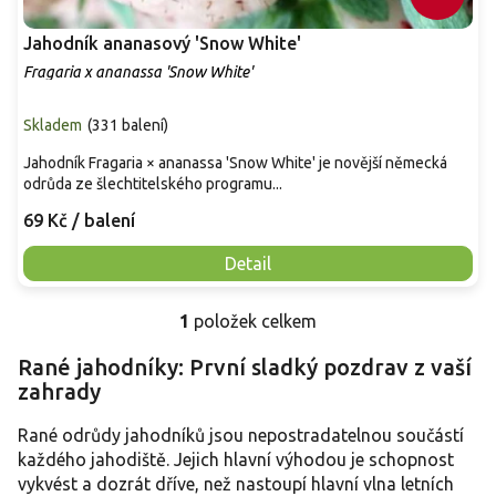
Jahodník ananasový 'Snow White'
Fragaria x ananassa 'Snow White'
Skladem
(
331 balení
)
Jahodník Fragaria × ananassa 'Snow White' je novější německá
odrůda ze šlechtitelského programu...
69 Kč
/ balení
Detail
1
položek celkem
O
v
Rané jahodníky: První sladký pozdrav z vaší
l
zahrady
á
d
a
Rané odrůdy jahodníků jsou nepostradatelnou součástí
c
každého jahodiště. Jejich hlavní výhodou je schopnost
í
vykvést a dozrát dříve, než nastoupí hlavní vlna letních