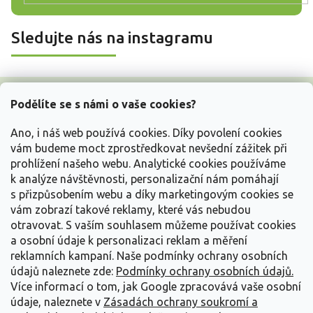
Sledujte nás na instagramu
Z
á
Podělíte se s námi o vaše cookies?
p
a
Ano, i náš web používá cookies. Díky povolení cookies
t
vám budeme moct zprostředkovat nevšední zážitek při
í
prohlížení našeho webu. Analytické cookies používáme
Vše o nákupu
k analýze návštěvnosti, personalizační nám pomáhají
s přizpůsobením webu a díky marketingovým cookies se
vám zobrazí takové reklamy, které vás nebudou
Informace pro Vás
otravovat.
S vaším souhlasem můžeme používat cookies
a osobní údaje k personalizaci reklam a měření
Kontakujte nás
reklamních kampaní. Naše podmínky ochrany osobních
údajů naleznete zde:
Podmínky ochrany osobních údajů.
Více informací o tom, jak Google zpracovává vaše osobní
údaje, naleznete v
Zásadách ochrany soukromí a