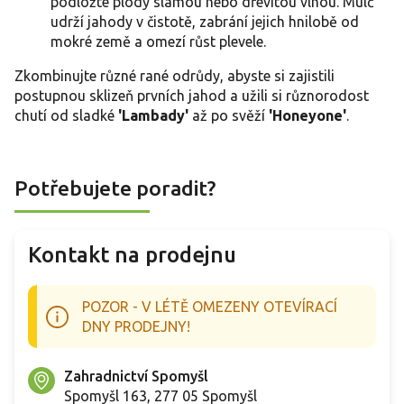
podložte plody slámou nebo dřevitou vlnou. Mulč
udrží jahody v čistotě, zabrání jejich hnilobě od
mokré země a omezí růst plevele.
Zkombinujte různé rané odrůdy, abyste si zajistili
postupnou sklizeň prvních jahod a užili si různorodost
chutí od sladké
'Lambady'
až po svěží
'Honeyone'
.
Potřebujete poradit?
Kontakt na prodejnu
POZOR - V LÉTĚ OMEZENY OTEVÍRACÍ
DNY PRODEJNY!
Zahradnictví Spomyšl
Spomyšl 163, 277 05 Spomyšl