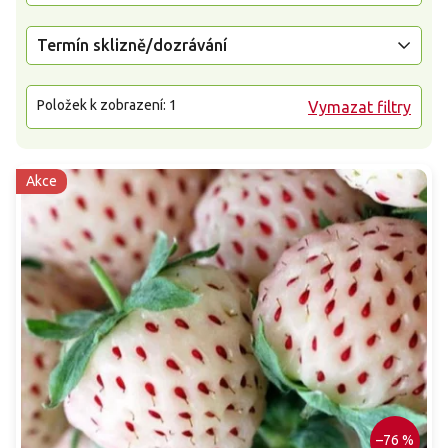
Termín sklizně/dozrávání
Položek k zobrazení:
1
Vymazat filtry
Akce
–76 %