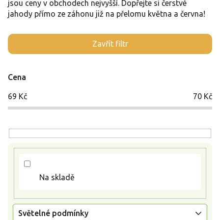
jsou ceny v obchodech nejvyšší. Dopřejte si čerstvé
jahody přímo ze záhonu již na přelomu května a června!
V
Zavřít filtr
ý
p
i
Cena
s
p
69
Kč
70
Kč
r
o
d
u
k
t
ů
Na skladě
Světelné podmínky