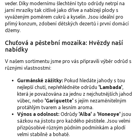
p
veder. Díky modernímu šlechtění tyto odrůdy netrpí na
r
jarní mrazíky tak citlivě jako dříve a nabízejí plody s
v
vyváženým poměrem cukrů a kyselin. Jsou ideální pro
k
y
přímý konzum, zdobení dětských dezertů i první domácí
v
džemy.
ý
p
Chuťová a pěstební mozaika: Hvězdy naší
i
nabídky
s
u
V našem sortimentu jsme pro vás připravili výběr odrůd s
různými vlastnostmi:
Gurmánské zážitky:
Pokud hledáte jahody s tou
nejlepší chutí, nepřehlédněte odrůdu
'Lambada'
,
která je považována za jednu z nejchutnějších jahod
vůbec, nebo
'Gariguette'
s jejím nezaměnitelným
protáhlým tvarem a lesním aroma.
Výnos a odolnost:
Odrůdy
'Alba'
a
'Honeoye'
jsou
sázkou na jistotu pro každého pěstitele. Jsou velmi
přizpůsobivé různým půdním podmínkám a plodí
velmi stabilně a bohatě.