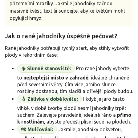
přízemními mrazíky. Jakmile jahodníky začnou
masivně kvést, textilii sundejte, aby ke květům mohl
opylující hmyz.
Jak o rané jahodníky úspěšně pečovat?
Rané jahodníky potřebují rychlý start, aby stihly vytvořit
plody v rekordním čase:
☀️ Slunné stanoviště:
Pro rané jahody vyberte
to
nejteplejší místo v zahradě
, ideálně chráněné
před severními větry. Čím více jarního slunce
rostliny dostanou, tím sladší a dřívější plody budou.
💧 Zálivka v době květu:
I když je jaro často
vlhké, v době tvorby plodů nesmí jahodníky trpět
suchem. Zalévejte pravidelně, ideálně ráno a
přímo
k rostlinám
, abyste předešli plísni šedé na plodech.
🧤 Mulčování:
Jakmile jahodníky odkvetou,