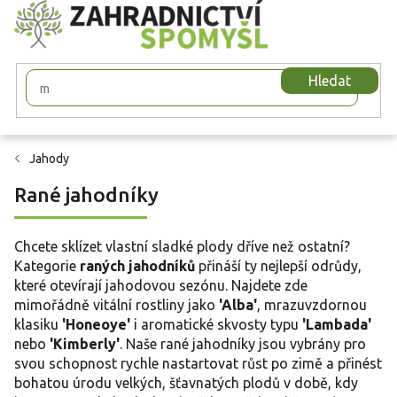
Přejít
na
obsah
Hledat
Jahody
Rané jahodníky
Chcete sklízet vlastní sladké plody dříve než ostatní?
Kategorie
raných jahodníků
přináší ty nejlepší odrůdy,
které otevírají jahodovou sezónu. Najdete zde
mimořádně vitální rostliny jako
'Alba'
, mrazuvzdornou
klasiku
'Honeoye'
i aromatické skvosty typu
'Lambada'
nebo
'Kimberly'
. Naše rané jahodníky jsou vybrány pro
svou schopnost rychle nastartovat růst po zimě a přinést
bohatou úrodu velkých, šťavnatých plodů v době, kdy