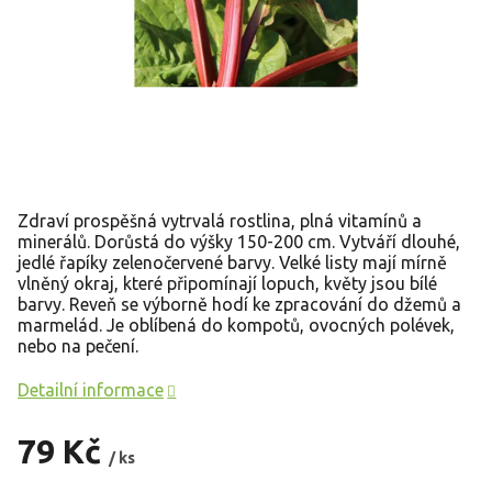
Zdraví prospěšná vytrvalá rostlina, plná vitamínů a
minerálů. Dorůstá do výšky 150-200 cm. Vytváří dlouhé,
jedlé řapíky zelenočervené barvy. Velké listy mají mírně
vlněný okraj, které připomínají lopuch, květy jsou bílé
barvy.
Reveň se výborně hodí ke zpracování do džemů a
marmelád. Je oblíbená do kompotů, ovocných polévek,
nebo na pečení.
Detailní informace
79 Kč
/ ks
Měrná