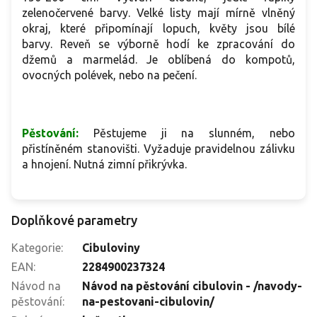
zelenočervené barvy. Velké listy mají mírně vlněný
okraj, které připomínají lopuch, květy jsou bílé
barvy.
Reveň se výborně hodí ke zpracování do
džemů a marmelád. Je oblíbená do kompotů,
ovocných polévek, nebo na pečení.
Pěstování:
Pěstujeme ji na slunném, nebo
přistíněném stanovišti. Vyžaduje pravidelnou zálivku
a hnojení. Nutná zimní přikrývka.
Doplňkové parametry
Kategorie
:
Cibuloviny
EAN
:
2284900237324
Návod na
Návod na pěstování cibulovin - /navody-
pěstování
:
na-pestovani-cibulovin/