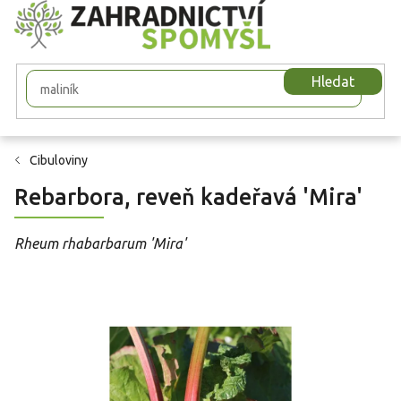
Přejít
na
obsah
Hledat
Cibuloviny
Rebarbora, reveň kadeřavá 'Mira'
Rheum rhabarbarum 'Mira'