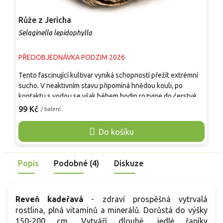
Růže z Jericha
H
Selaginella lepidophylla
H
PŘEDOBJEDNÁVKA PODZIM 2026
P
Tento fascinující kultivar vyniká schopností přežít extrémní
P
sucho. V neaktivním stavu připomíná hnědou kouli, po
j
kontaktu s vodou se však během hodin rozvine do čerstvé,
c
zelené podoby podobné kapradině. Rostlina dosahuje v
h
99 Kč
1
/ balení
rozvinutém stavu 10 až 20 centimetrů. Jde o unikátní
p
dekoraci pro ty, kdo hledají netradiční rostlinu s dynamickou
V
Do košíku
proměnou, kterou tento kultivar nabízí.
k
s
i
Popis
Podobné (4)
Diskuze
Reveň kadeřavá
- zdraví prospěšná vytrvalá
rostlina, plná vitamínů a minerálů. Dorůstá do výšky
150-200 cm. Vytváří dlouhé, jedlé řapíky