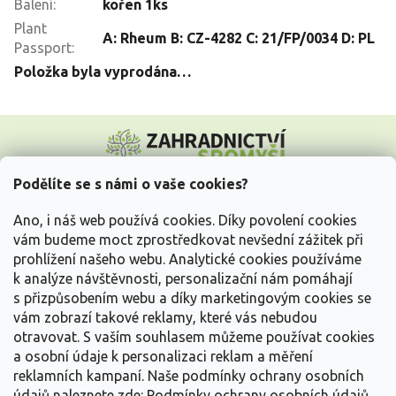
Balení
:
kořen 1ks
Plant
A: Rheum B: CZ-4282 C: 21/FP/0034 D: PL
Passport
:
Položka byla vyprodána…
Z
á
p
a
Podělíte se s námi o vaše cookies?
t
Vše o nákupu
í
Ano, i náš web používá cookies. Díky povolení cookies
vám budeme moct zprostředkovat nevšední zážitek při
prohlížení našeho webu. Analytické cookies používáme
Informace pro Vás
k analýze návštěvnosti, personalizační nám pomáhají
s přizpůsobením webu a díky marketingovým cookies se
Kontakujte nás
vám zobrazí takové reklamy, které vás nebudou
otravovat.
S vaším souhlasem můžeme používat cookies
a osobní údaje k personalizaci reklam a měření
reklamních kampaní. Naše podmínky ochrany osobních
údajů naleznete zde:
Podmínky ochrany osobních údajů.