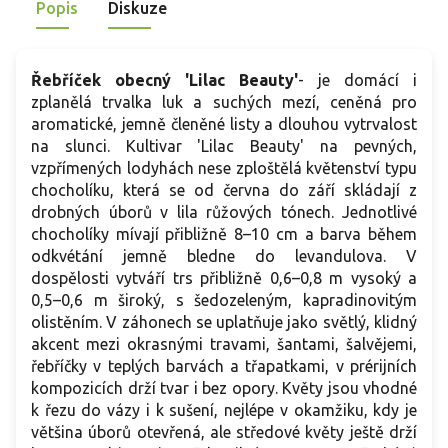
Popis
Diskuze
Řebříček obecný 'Lilac Beauty'
- je domácí i
zplanělá trvalka luk a suchých mezí, ceněná pro
aromatické, jemně členěné listy a dlouhou vytrvalost
na slunci. Kultivar 'Lilac Beauty' na pevných,
vzpřímených lodyhách nese zploštělá květenství typu
chocholíku, která se od června do září skládají z
drobných úborů v lila růžových tónech. Jednotlivé
chocholíky mívají přibližně 8–10 cm a barva během
odkvétání jemně bledne do levandulova. V
dospělosti vytváří trs přibližně 0,6–0,8 m vysoký a
0,5–0,6 m široký, s šedozeleným, kapradinovitým
olistěním. V záhonech se uplatňuje jako světlý, klidný
akcent mezi okrasnými travami, šantami, šalvějemi,
řebříčky v teplých barvách a třapatkami, v prérijních
kompozicích drží tvar i bez opory. Květy jsou vhodné
k řezu do vázy i k sušení, nejlépe v okamžiku, kdy je
většina úborů otevřená, ale středové květy ještě drží