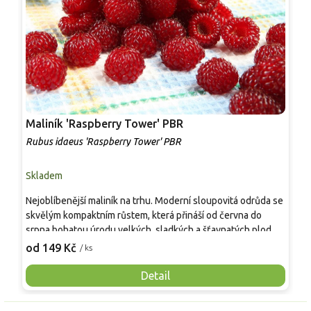
Maliník 'Raspberry Tower' PBR
P
'
Rubus idaeus 'Raspberry Tower' PBR
C
Skladem
S
Nejoblíbenější maliník na trhu. Moderní sloupovitá odrůda se
M
skvělým kompaktním růstem, která přináší od června do
A
srpna bohatou úrodu velkých, sladkých a šťavnatých plodů.
v
Pevné vzpřímené výhony tvoří elegantní habitus bez
j
od 149 Kč
o
/ ks
nutnosti opory, ideální pro nádoby, balkony i malé zahrady.
n
Mrazuvzdornost do −25 °C a spolehlivá vitalita z něj dělají
V
Detail
skvělou volbu pro každého pěstitele.