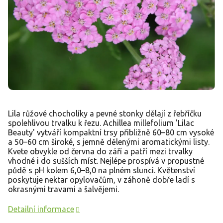
Lila růžové chocholíky a pevné stonky dělají z řebříčku
spolehlivou trvalku k řezu. Achillea millefolium 'Lilac
Beauty' vytváří kompaktní trsy přibližně 60–80 cm vysoké
a 50–60 cm široké, s jemně dělenými aromatickými listy.
Kvete obvykle od června do září a patří mezi trvalky
vhodné i do sušších míst. Nejlépe prospívá v propustné
půdě s pH kolem 6,0–8,0 na plném slunci. Květenství
poskytuje nektar opylovačům, v záhoně dobře ladí s
okrasnými travami a šalvějemi.
Detailní informace