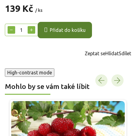
139 Kč
/ ks
Měrná
cena:
−
+
Přidat do košíku
Zeptat se
Hlídat
Sdílet
High-contrast mode
Mohlo by se vám také líbit