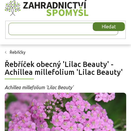
Přejít
na
obsah
Hledat
Řebříčky
Řebříček obecný 'Lilac Beauty' -
Achillea millefolium 'Lilac Beauty'
Achillea millefolium 'Lilac Beauty'