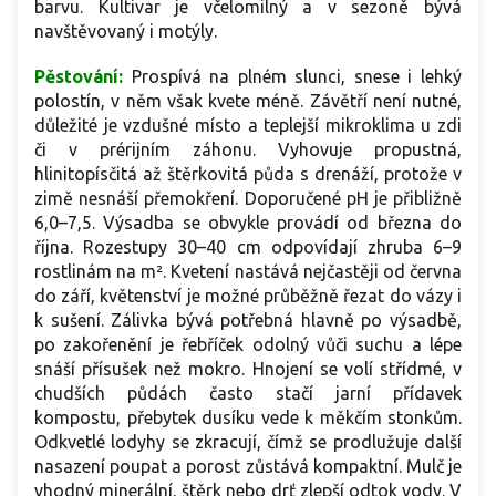
barvu. Kultivar je včelomilný a v sezoně bývá
navštěvovaný i motýly.
Pěstování:
Prospívá na plném slunci, snese i lehký
polostín, v něm však kvete méně. Závětří není nutné,
důležité je vzdušné místo a teplejší mikroklima u zdi
či v prérijním záhonu. Vyhovuje propustná,
hlinitopísčitá až štěrkovitá půda s drenáží, protože v
zimě nesnáší přemokření. Doporučené pH je přibližně
6,0–7,5. Výsadba se obvykle provádí od března do
října. Rozestupy 30–40 cm odpovídají zhruba 6–9
rostlinám na m². Kvetení nastává nejčastěji od června
do září, květenství je možné průběžně řezat do vázy i
k sušení. Zálivka bývá potřebná hlavně po výsadbě,
po zakořenění je řebříček odolný vůči suchu a lépe
snáší přísušek než mokro. Hnojení se volí střídmé, v
chudších půdách často stačí jarní přídavek
kompostu, přebytek dusíku vede k měkčím stonkům.
Odkvetlé lodyhy se zkracují, čímž se prodlužuje další
nasazení poupat a porost zůstává kompaktní. Mulč je
vhodný minerální, štěrk nebo drť zlepší odtok vody. V