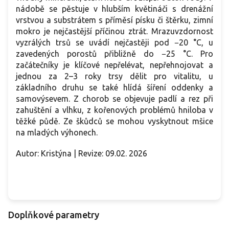
nádobě se pěstuje v hlubším květináči s drenážní
vrstvou a substrátem s příměsí písku či štěrku, zimní
mokro je nejčastější příčinou ztrát. Mrazuvzdornost
vyzrálých trsů se uvádí nejčastěji pod −20 °C, u
zavedených porostů přibližně do −25 °C. Pro
začátečníky je klíčové nepřelévat, nepřehnojovat a
jednou za 2–3 roky trsy dělit pro vitalitu, u
základního druhu se také hlídá šíření oddenky a
samovýsevem. Z chorob se objevuje padlí a rez při
zahuštění a vlhku, z kořenových problémů hniloba v
těžké půdě. Ze škůdců se mohou vyskytnout mšice
na mladých výhonech.
Autor: Kristýna | Revize: 09.02. 2026
Doplňkové parametry