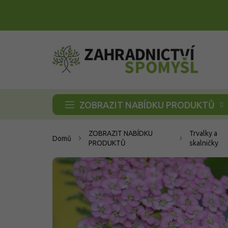
Přejít
na
obsah
ZOBRAZIT NABÍDKU PRODUKTŮ
ZOBRAZIT NABÍDKU
Trvalky a
Domů
PRODUKTŮ
skalničky