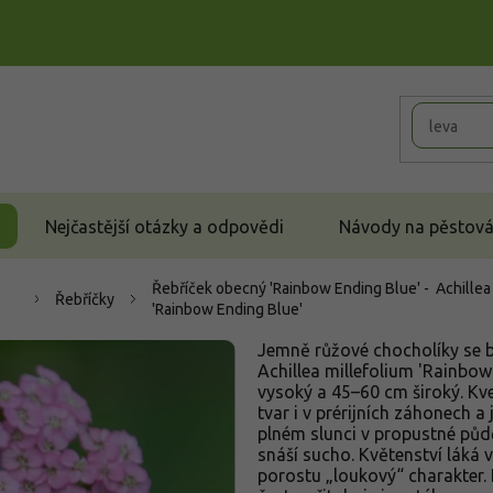
Nejčastější otázky a odpovědi
Návody na pěstován
Řebříček obecný 'Rainbow Ending Blue' - Achillea
Řebříčky
'Rainbow Ending Blue'
Jemně růžové chocholíky se 
Achillea millefolium 'Rainbow
vysoký a 45–60 cm široký. Kve
tvar i v prérijních záhonech a
plném slunci v propustné půd
snáší sucho. Květenství láká 
porostu „loukový“ charakter. 