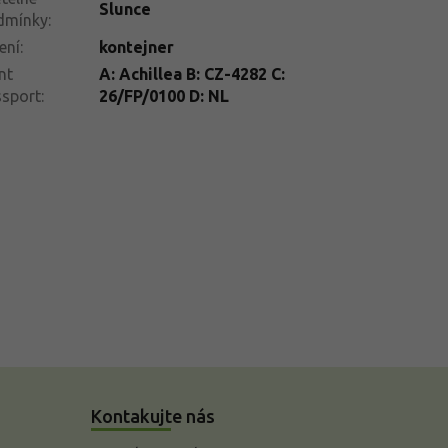
Slunce
dmínky
:
ení
:
kontejner
nt
A: Achillea B: CZ-4282 C:
ssport
:
26/FP/0100 D: NL
Kontakujte nás