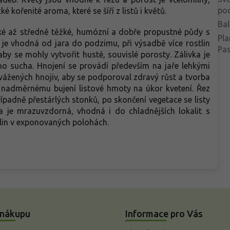
po
é kořenité aroma, které se šíří z listů i květů.
Bal
hké až středně těžké, humózní a dobře propustné půdy s
Pla
 je vhodná od jara do podzimu, při výsadbě více rostlin
Pa
by se mohly vytvořit husté, souvislé porosty. Zálivka je
o sucha. Hnojení se provádí především na jaře lehkými
žených hnojiv, aby se podporoval zdravý růst a tvorba
 nadměrnému bujení listové hmoty na úkor kvetení. Řez
ípadně přestárlých stonků, po skončení vegetace se listy
ea je mrazuvzdorná, vhodná i do chladnějších lokalit s
lin v exponovaných polohách.
 nákupu
Informace pro Vás