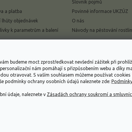
Slovník pojmů
a a platba
Povinné informace UKZÚZ
 lhůty objednávek
O nás
livky k parametrům a balení
Návody na pěstování rostli
pení od kupní smlouvy
mace
s vám budeme moct zprostředkovat nevšední zážitek při prohlí
ace o ochraně osobních
, personalizační nám pomáhají s přizpůsobením webu a díky 
udou otravovat.
S vaším souhlasem můžeme používat cookies 
dní podmínky
aše podmínky ochrany osobních údajů naleznete zde:
Podmínky
bní údaje, naleznete v
Zásadách ochrany soukromí a smluvní