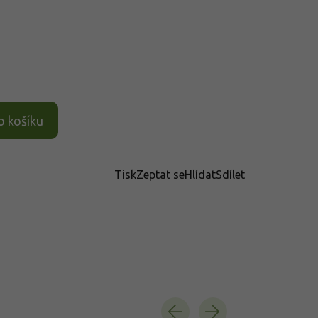
o košíku
Tisk
Zeptat se
Hlídat
Sdílet