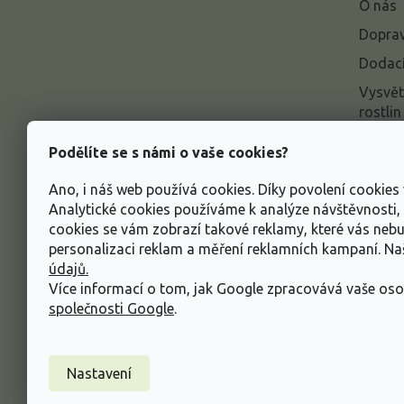
O nás
t
í
Doprav
Dodací
Vysvět
rostlin
Odstou
Podělíte se s námi o vaše cookies?
Rekla
Ano, i náš web používá cookies. Díky povolení cookie
Inform
Analytické cookies používáme k analýze návštěvnosti
údajů
cookies se vám zobrazí takové reklamy, které vás neb
Obcho
personalizaci reklam a měření reklamních kampaní. N
údajů.
Více informací o tom, jak Google zpracovává vaše oso
společnosti Google
.
Nastavení