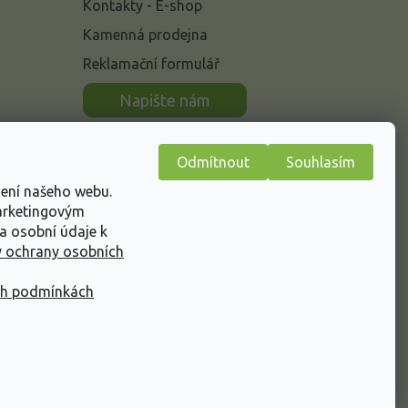
Kontakty - E-shop
Kamenná prodejna
Reklamační formulář
n
Napište nám
Odmítnout
Souhlasím
žení našeho webu.
marketingovým
a osobní údaje k
 ochrany osobních
ch podmínkách