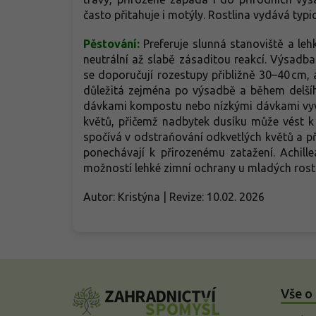
často přitahuje i motýly. Rostlina vydává typick
Pěstování:
Preferuje slunná stanoviště a le
neutrální až slabě zásaditou reakcí. Výsadba
se doporučují rozestupy přibližně 30–40 cm, a
důležitá zejména po výsadbě a během delšíh
dávkami kompostu nebo nízkými dávkami vyvá
květů, přičemž nadbytek dusíku může vést k
spočívá v odstraňování odkvetlých květů a př
ponechávají k přirozenému zatažení. Achill
možností lehké zimní ochrany u mladých rost
Autor: Kristýna | Revize: 10.02. 2026
Z
á
Vše o
p
a