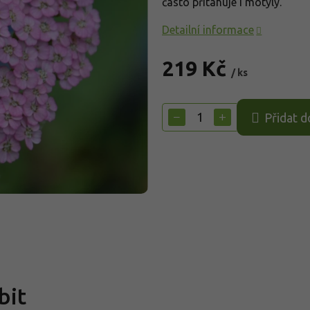
často přitahuje i motýly.
Detailní informace
219 Kč
/ ks
Měrná
cena:
−
+
Přidat d
bit